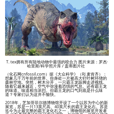
T. tex拥有所有陆地动物中最强的咬合力 图片来源：罗杰·
哈里斯/科学照片库 / 盖蒂图片社
（化石网cnfossil.com）据《大众科学》（RJ 麦肯齐）：
想象几千万年前的世界。你身处一片被高大针叶树环绕的
森林空地。突然，树木分开，一只霸王龙跺脚走进视线。
随着它越来越近，空气中弥漫着恐惧的气息。还有霸王龙
的味道。味道相当浓烈。但霸王龙的口气到底是什么味
道？专家们认为这并不愉快。
2018年，芝加哥菲尔德博物馆开设了一个以苏为中心的新
展览，苏是一只13英尺高、40英尺长的霸王龙化石。苏是
迄今为止最完整的霸王龙化石之一，博物馆的展览开发者