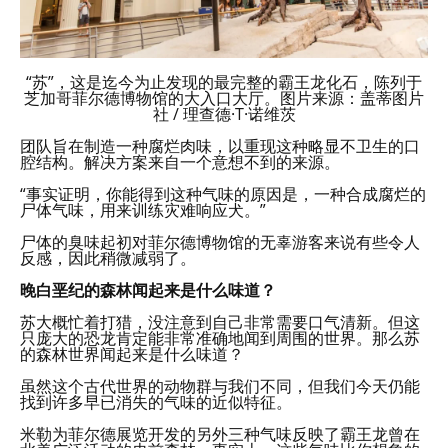
“苏”，这是迄今为止发现的最完整的霸王龙化石，陈列于
芝加哥菲尔德博物馆的大入口大厅。图片来源：盖蒂图片
社 / 理查德·T·诺维茨
团队旨在制造一种腐烂肉味，以重现这种略显不卫生的口
腔结构。解决方案来自一个意想不到的来源。
“事实证明，你能得到这种气味的原因是，一种合成腐烂的
尸体气味，用来训练灾难响应犬。”
尸体的臭味起初对菲尔德博物馆的无辜游客来说有些令人
反感，因此稍微减弱了。
晚白垩纪的森林闻起来是什么味道？
苏大概忙着打猎，没注意到自己非常需要口气清新。但这
只庞大的恐龙肯定能非常准确地闻到周围的世界。那么苏
的森林世界闻起来是什么味道？
虽然这个古代世界的动物群与我们不同，但我们今天仍能
找到许多早已消失的气味的近似特征。
米勒为菲尔德展览开发的另外三种气味反映了霸王龙曾在