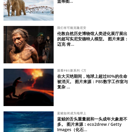
盖蒂图...
我们有可能克隆尼安
伦敦自然历史博物馆人类进化展厅展出
的超写实尼安德特人模型。 图片来源：
迈克·肯...
观看PBS新系列《万
在大灭绝期间，地球上超过80%的生命
被消灭。 图片来源：PBS数字工作室与
复杂 ...
蓝鲸如何成为地球上
蓝鲸的舌头重量就和一头成年大象差不
多。 图片来源：eco2drew / Getty
Images（化石...