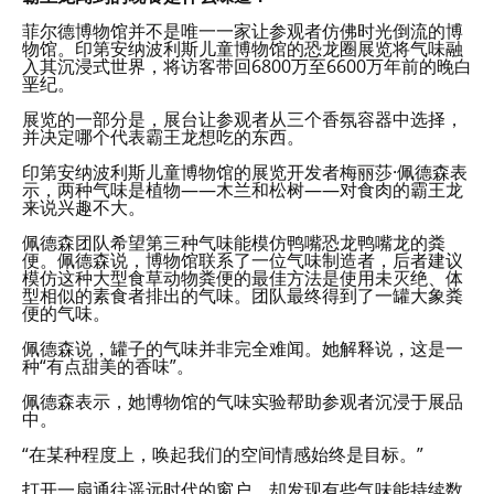
菲尔德博物馆并不是唯一一家让参观者仿佛时光倒流的博
物馆。印第安纳波利斯儿童博物馆的恐龙圈展览将气味融
入其沉浸式世界，将访客带回6800万至6600万年前的晚白
垩纪。
展览的一部分是，展台让参观者从三个香氛容器中选择，
并决定哪个代表霸王龙想吃的东西。
印第安纳波利斯儿童博物馆的展览开发者梅丽莎·佩德森表
示，两种气味是植物——木兰和松树——对食肉的霸王龙
来说兴趣不大。
佩德森团队希望第三种气味能模仿鸭嘴恐龙鸭嘴龙的粪
便。佩德森说，博物馆联系了一位气味制造者，后者建议
模仿这种大型食草动物粪便的最佳方法是使用未灭绝、体
型相似的素食者排出的气味。团队最终得到了一罐大象粪
便的气味。
佩德森说，罐子的气味并非完全难闻。她解释说，这是一
种“有点甜美的香味”。
佩德森表示，她博物馆的气味实验帮助参观者沉浸于展品
中。
“在某种程度上，唤起我们的空间情感始终是目标。”
打开一扇通往遥远时代的窗户，却发现有些气味能持续数