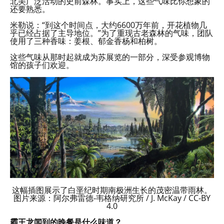
北美广泛活动的史前森林。事实上，这些气味比你想象的
还要熟悉。
米勒说：“到这个时间点，大约6600万年前，开花植物几
乎已经占据了主导地位。”为了重现古老森林的气味，团队
使用了三种香味：姜根、郁金香杨和柏树。
这些气味从那时起就成为苏展览的一部分，深受参观博物
馆的孩子们欢迎。
这幅插图展示了白垩纪时期南极洲生长的茂密温带雨林。
图片来源：阿尔弗雷德-韦格纳研究所 / J. McKay / CC-BY
4.0
霸王龙闻到的晚餐是什么味道？