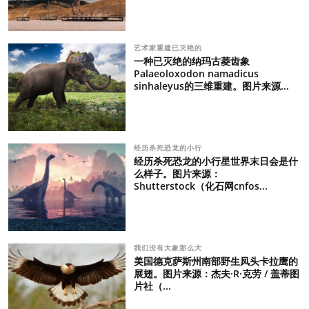
艺术家重建已灭绝的
一种已灭绝的纳玛古菱齿象
Palaeoloxodon namadicus
sinhaleyus的三维重建。图片来源...
经历杀死恐龙的小行
经历杀死恐龙的小行星世界末日会是什
么样子。图片来源：
Shutterstock（化石网cnfos...
我们没有大象那么大
美国德克萨斯州南部野生凤头卡拉鹰的
展翅。图片来源：杰夫·R·克劳 / 盖蒂图
片社（...