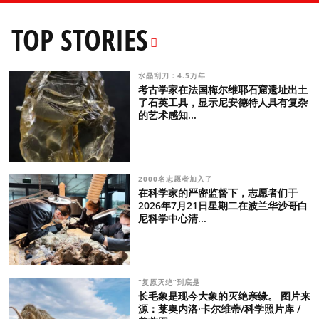
TOP STORIES
水晶刮刀：4.5万年
考古学家在法国梅尔维耶石窟遗址出土
了石英工具，显示尼安德特人具有复杂
的艺术感知...
2000名志愿者加入了
在科学家的严密监督下，志愿者们于
2026年7月21日星期二在波兰华沙哥白
尼科学中心清...
“复原灭绝”到底是
长毛象是现今大象的灭绝亲缘。 图片来
源：莱奥内洛·卡尔维蒂/科学照片库 /