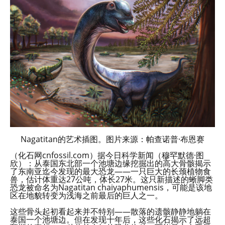
Nagatitan的艺术插图。图片来源：帕查诺普·布恩赛
（化石网cnfossil.com）据今日科学新闻（穆罕默德·图
欣）：从泰国东北部一个池塘边缘挖掘出的高大骨骸揭示
了东南亚迄今发现的最大恐龙——一只巨大的长颈植物食
兽，估计体重达27公吨，体长27米。这只新描述的蜥脚类
恐龙被命名为Nagatitan chaiyaphumensis，可能是该地
区在地貌转变为浅海之前最后的巨人之一。
这些骨头起初看起来并不特别——散落的遗骸静静地躺在
泰国一个池塘边。但在发现十年后，这些化石揭示了远超