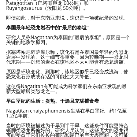
Patagotitan（巴塔哥巨龙 60公吨）和
Ruyangosaurus（汝阳龙 50公吨）。
即便如此，对于东南亚来说，这仍是一项破纪录的发现。
泰国最年轻恐龙岩石中的“最后的泰坦”
研究人员称Nagatitan为泰国的“最后的泰坦”，原因是一个
关键的地质学原因。
据塞塔帕尼奇萨库尔称，该化石是在泰国最年轻的含恐龙
岩层中发现的。这一细节很重要，因为较晚期——恐龙时
代末期——沉积的岩石在该地区不太可能含有恐龙遗骸。
原因是环境变化。到那时，该地区似乎已经变成浅海，使
恐龙化石形成或存活的可能性大大降低。
这使得Nagatitan有可能成为科学家们在东南亚发现的最
新大型蜥脚类恐龙之一。
早白垩纪的生活：炎热、干燥且充满捕食者
Nagatitan chaiyaphumensis生活在早白垩纪，约1亿至
1.2亿年前。
当时的环境被描述为干旱到半干旱，这些条件可能更符合
蜥脚类恐龙所偏好的。研究人员认为，这些庞大的恐龙很
可能受益于它们长长的颈部和尾巴的巨大表面积，这可能