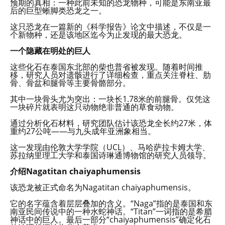
预期的真相：一种此前未知的恐龙物种，可能是东南亚最
后的巨型蜥脚类恐龙之一。
这只恐龙在一篇新的《科学报告》论文中描述，不仅是一
个新物种，还是该地区迄今为止发现的最大恐龙。
一个隐藏在明处的巨人
这些化石在泰国东北部的柴也普省被发现。随着时间推
移，研究人员对遗骸进行了详细检查，重点关注脊柱、肋
骨、骨盆和腿骨等主要骨骼部分。
其中一块骨头尤为突出：一块长1.78米的前腿骨。仅凭这
一块碎片就表明这只动物绝非普通的草食动物。
通过分析化石材料，研究团队估计该恐龙全长约27米，体
重约27公吨——与九头成年亚洲象相当。
这一发现由伦敦大学学院（UCL）、马哈萨拉卡姆大学、
苏拉纳里理工大学和泰国诗琳通博物馆的研究人员领导。
介绍Nagatitan chaiyaphumensis
该恐龙被正式命名为Nagatitan chaiyaphumensis。
它的名字蕴含着层层叠加的含义。“Naga”指的是泰国和东
南亚民间传说中的一种水蛇神话。“Titan”一词指的是希腊
神话中的巨人。最后一部分“chaiyaphumensis”确定化石