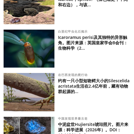
和右边），与该...
白垩纪甲虫化石揭示
Icaroramus perisi及其独特的异形触
角。图片来源：英国皇家学会B会刊：
生物科学（2...
在巴西发现的爬行动
约有一只小型短吻鳄大小的Silescelida
acristata生活在2.4亿年前，藏有动物
群起源的...
中国发现世界最古老
中泥盆世Hujiersite琥珀照片。图片来
源：科学进展（2026年）。DOI：