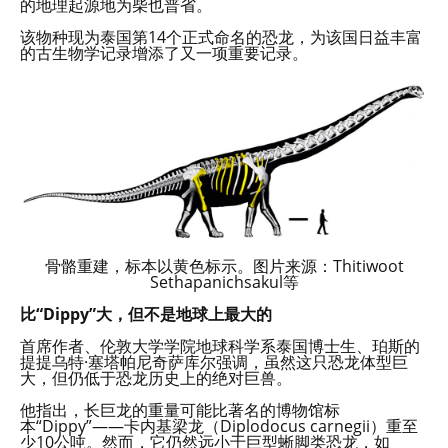
的地理起源地为柴也普省。
该物种现为泰国第14个正式命名的恐龙，为该国日益丰富
的古生物学记录增添了又一项重要记录。
骨骼重建，标本以黄色标示。图片来源：Thitiwoot
Sethapanichsakul等
比“Dippy”大，但不是地球上最大的
首席作者、伦敦大学学院地球科学系泰国博士生、珀斯的
提提乌特·塞塔帕尼奇萨库尔强调，虽然这只恐龙体型巨
大，但仍低于恐龙历史上的绝对巨兽。
他指出，长巨龙的重量可能比著名的博物馆标
本“Dippy”——卡内基梁龙（Diplodocus carnegii）重至
少10公吨。然而，它仍然远小于巨型蜥脚类恐龙，如‌