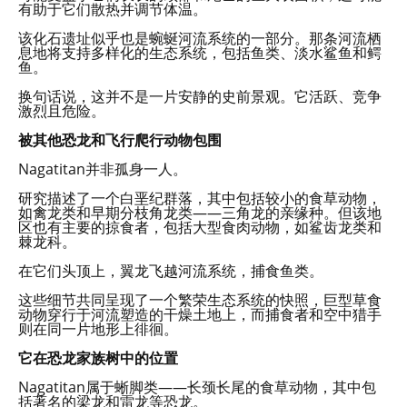
有助于它们散热并调节体温。
该化石遗址似乎也是蜿蜒河流系统的一部分。那条河流栖
息地将支持多样化的生态系统，包括鱼类、淡水鲨鱼和鳄
鱼。
换句话说，这并不是一片安静的史前景观。它活跃、竞争
激烈且危险。
被其他恐龙和飞行爬行动物包围
Nagatitan并非孤身一人。
研究描述了一个白垩纪群落，其中包括较小的食草动物，
如禽龙类和早期分枝角龙类——三角龙的亲缘种。但该地
区也有主要的掠食者，包括大型食肉动物，如鲨齿龙类和
棘龙科。
在它们头顶上，翼龙飞越河流系统，捕食鱼类。
这些细节共同呈现了一个繁荣生态系统的快照，巨型草食
动物穿行于河流塑造的干燥土地上，而捕食者和空中猎手
则在同一片地形上徘徊。
它在恐龙家族树中的位置
Nagatitan属于蜥脚类——长颈长尾的食草动物，其中包
括著名的梁龙和雷龙等恐龙。