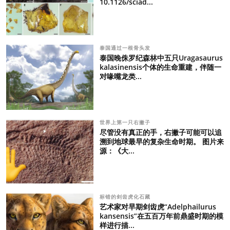
10.1126/sciad...
泰国通过一根骨头发
泰国晚侏罗纪森林中五只Uragasaurus
kalasinensis个体的生命重建，伴随一
对喙嘴龙类...
世界上第一只右撇子
尽管没有真正的手，右撇子可能可以追
溯到地球最早的复杂生命时期。 图片来
源：《大...
标错的剑齿虎化石藏
艺术家对早期剑齿虎“Adelphailurus
kansensis”在五百万年前鼎盛时期的模
样进行描...