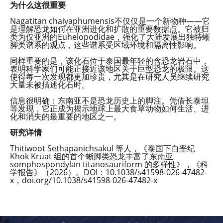
为什么这很重要
Nagatitan chaiyaphumensis不仅仅是一个新物种——它
是理解恐龙如何在亚洲进化和扩散的重要数据点。它被归
类为仅亚洲的Euhelopodidae，强化了大陆发展出独特蜥
脚类谱系的观点，这些谱系受区域环境和隔离性影响。
同样重要的是，该化石位于泰国最年轻的含恐龙岩石中，
表明科学家们可能正接近该地区关于巨型恐龙的极限。这
使得每一次发现都更加珍贵，尤其是在研究人员继续研究
大量未被描述化石时。
信息很明确：东南亚不是恐龙历史上的脚注。凭借长泰坦
等发现，它正成为揭示地球上最大食草动物如何生活、进
化和消失的最重要的地区之一。
研究详情
Thitiwoot Sethapanichsakul 等人，《泰国下白垩纪
Khok Kruat 组的首个蜥脚类恐龙丰富了东南亚
somphospondylan titanosauriform 的多样性》，《科
学报告》（2026）。DOI：10.1038/s41598-026-47482-
x，doi.org/10.1038/s41598-026-47482-x