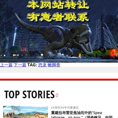
上一篇
下一篇
TAG:
恐龙
蜥脚类
TOP STORIES
20世纪50年代被遗忘
重建拉布雷亚焦油坑中的“Spea
labreae，sp.nov.”（深色锹足，中间