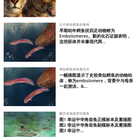
古代类似鳄鱼的食肉
早期幼年鳄鱼状四足动物称为
Embolomeres。新的化石证据表明，
这些胚体并未像现代两...
类似鳄鱼的幼崽化石
一幅插图显示了史前类似鳄鱼的动物幼
体，称为embolomere，背景中与母亲
一起游泳。&...
重庆发现侏罗纪肺鱼
图1 幸运中华角齿鱼正模标本及素描图
图2 幸运中华角齿鱼副模标本及素描图
图3 幸运中...