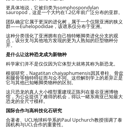
更具体地说，它被归类为somphospondylan
sauropod，这是一个大约在1.2亿年前广泛分布的亚群。
团队确定它属于更深的进化树，属于一个仅限亚洲的狭义
群——Euhelopodidae，该谱系仅分布于亚洲。
这种分类强化了亚洲拥有自己独特蜥脚类进化分支的观
点，该分支与其他地方发现的更为人熟知的巨型物种分
开。
是什么让这种恐龙成为新物种
科学家们并不是仅仅因为它体型大就将其称为新恐龙。
根据研究，Nagatitan chaiyaphumensis因其脊柱、骨盆
和腿骨等独特特征而与众不同。这些解剖学上的差异正是
它与其他已知蜥脚类物种的区别。
这只恐龙的真人大小模型重建现正陈列在曼谷亚洲博物
馆，为公众提供了难得的机会，得以一睹东南亚已知最大
恐龙的全尺寸模样。
国际合作与高科技化石研究
合著者、UCL地球科学系的Paul Upchurch教授强调了泰
国机构与UCL合作的重要性。