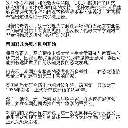
这些化石在泰国和伦敦大学学院（UCL）都进行了研究，
研究得到了3D扫描和打印的支持。这种方法使研究人员能
够在无需频繁旅行的情况下检查标本并收集数据，阿普彻
奇指出这也有助于减少碳足迹。
阿普彻奇表示，这一发现为了解侏罗纪和白垩纪东南亚发
生的事情提供了宝贵的见解，也反映了伦敦大学学院对巨
型食植物恐龙进化的更广泛兴趣。
泰国恐龙热潮才刚刚开始
项目负责人、马哈萨拉卡姆大学古生物学研究与教育中心
研究员、国家地理探险家西塔·马尼特昆博士强调，泰国可
能拥有远比世界目前认知更多的恐龙发现。
她表示，泰国拥有极高的恐龙化石多样性——在恐龙遗骸
数量上可能是亚洲第三丰富的国家。
泰国的恐龙研究历史也相对较年轻。该国第一只恐龙于
1986年命名，正式研究仅开始了约40年。
然而，她说，新一代泰国古生物学家正在迅速扩展该领
域，并在全国范围内推广古生物学的重要性。
对塞塔帕尼奇萨库尔来说，这一发现同样具有个人意义。
他形容这实现了童年的梦想——不仅为科学做出贡献，还
正式为恐龙命名。