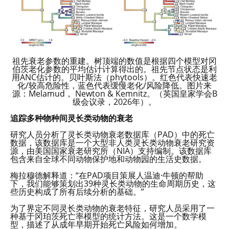
祖先衰老参数的重建。树顶端的数值是根据四个模型对冈
伯茨老化参数的平均估计计算得出的。祖先节点状态是利
用ANC估计的。贝叶斯法（phytools）。红色代表快速老
化/较高危险性，蓝色代表缓慢老化/风险降低。图片来
源：Melamud， Newton & Kemnitz。（英国皇家学会B
级会议录，2026年）。
追踪多种物种间灵长类动物的衰老
研究人员分析了灵长类动物衰老数据库（PAD）中的死亡
数据，该数据库是一个大型非人类灵长类动物衰老研究资
源，由美国国家衰老研究所（NIA）支持编制。该数据库
包含来自全球不同动物保护地和动物园的生活史数据。
梅拉穆德解释道：“在PAD项目策展人温迪·牛顿的帮助
下，我们能够策划出39种灵长类动物的生命周期历史，这
些历史构成了所有后续分析的基础。”
为了界定不同灵长类动物的衰老特征，研究人员采用了一
种基于冈珀茨死亡率模型的统计方法。这是一个数学模
型，描述了从成年早期开始死亡风险如何增加。