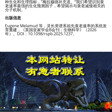
种生化和生理指标，”梅拉穆德补充道。“我们希望识别衰
老速率最强的生化预测因子，希望揭示与衰老减慢相关的
分子机制。”
出版信息
Eugene Melamud 等，灵长类谱系祖先衰老速率的系统发
育重建，《英国皇家学会B会刊：生物科学》（2026
年）。DOI：10.1098/rspb.2025.1237。