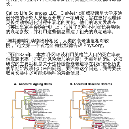
长。
Calico Life Sciences LLC、CleMetric和威斯康星大学麦迪
逊分校的研究人员最近开展了一项研究，旨在更好地理解
灵长类动物进化过程中衰老的变化。他们的论文发表在
《英国皇家学会B会刊》上，估算了39种不同灵长类动物
的衰老参数，并利用这些信息重建了祖先的衰老速率。
“与其他哺乳动物物种相比，人类的衰老速度相对较
慢，”论文第一作者尤金·梅拉默德告诉 Phys.org。
“回到1825年，本杰明·冈珀茨利用英格兰人口的死亡率表
估算衰老率（即死亡风险增加的速度）为每年约8%。这项
研究的主要动机是关于这种缓慢衰老速率在我们进化历史
的早期阶段演化出来的问题。要回答这个问题，我需要获
取灵长类中尽可能多物种的寿命信息。”