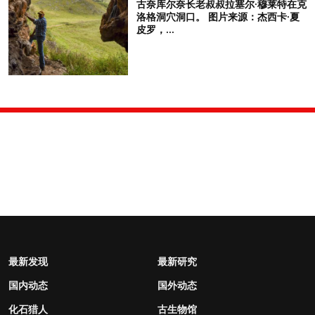
古奈库尔奈长老叔叔拉塞尔·穆莱特在克
洛格洞穴洞口。 图片来源：杰西卡·夏
皮罗，...
最新发现
最新研究
国内动态
国外动态
化石猎人
古生物馆