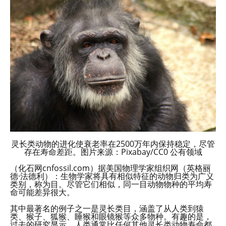
灵长类动物的进化使衰老率在2500万年内保持稳定，尽管
存在寿命差距。图片来源：Pixabay/CC0 公有领域
（化石网cnfossil.com）据美国物理学家组织网（英格丽
德·法德利）：生物学家将具有相似特征的动物归类为广义
类别，称为目。尽管它们相似，同一目动物物种的平均寿
命可能差异很大。
其中最著名的例子之一是灵长类目，涵盖了从人类到猿
类、猴子、狐猴、睡猴和眼镜猴等众多物种。有趣的是，
过去的研究显示，人类通常比任何其他灵长类动物寿命都