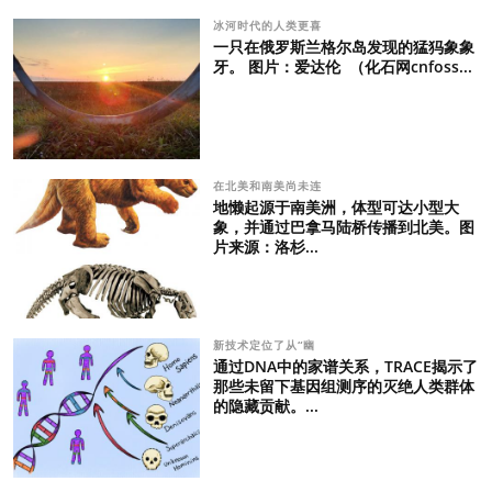
冰河时代的人类更喜
一只在俄罗斯兰格尔岛发现的猛犸象象
牙。 图片：爱达伦 （化石网cnfoss...
在北美和南美尚未连
地懒起源于南美洲，体型可达小型大
象，并通过巴拿马陆桥传播到北美。图
片来源：洛杉...
新技术定位了从“幽
通过DNA中的家谱关系，TRACE揭示了
那些未留下基因组测序的灭绝人类群体
的隐藏贡献。...