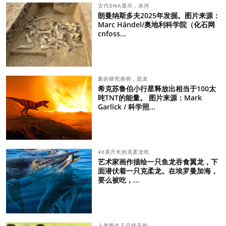
古代DNA显示，冰河
朗曼纳斯多夫2025年发掘。图片来源：
Marc Händel/奥地利科学院（化石网
cnfoss...
新的研究表明，恐龙
希克苏鲁伯小行星释放出相当于100太
吨TNT的能量。 图片来源：Mark
Garlick / 科学照...
40英尺长的克柔龙吃
艺术家画作描绘一只鱼龙吞食翼龙，下
面潜伏着一只克柔龙。在埃罗曼加海，
要么被吃，...
人类新生儿已经无助