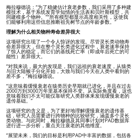
梅拉穆德说：“为了稳健估计衰老参数，我们采用了多种建
模技术，基于系统发育学知情的生活表和贝叶斯模型，共
同建模多个物种。”“所有模型都显示高度相关性，这使我
们能够利用这些信息推断祖先树节点的年龄参数。”
理解为什么相关物种寿命差异很大
这项研究出现了一个令人惊讶的发现。尽管灵长类动物寿
命差异很大，但在整个灵长类进化过程中，衰老速率保持
了惊人的稳定，而它们的基线死亡率（即成年后死亡的可
能性）差异很大。
“对我来说，最大的发现是，我们远祖的衰老速度，从猿类
与旧大陆猴子分化开始，大致与我们今天在人类中看到的
差不多，”梅拉穆德说。
“这意味着缓慢衰老在猿类历史早期就已进化，并且在过去
2000万到3000万年里基本保持不变。从实际角度看，这也
意味着我们不太可能仅靠研究人类群体来发现缓慢衰老的
遗传基础。”
这项研究的含义是，为了更好地理解缓慢衰老的遗传基
础，研究人员需要进行跨物种的比较研究，涵盖多个灵长
类动物。与此同时，梅拉穆德及其同事计划对PAD数据库
进行进一步分析，重点关注衰老的其他维度。
“展望未来，我们的目标是利用PAD中丰富的数据，包括各