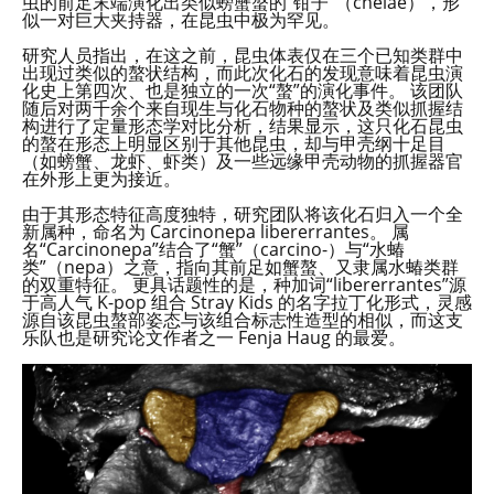
虫的前足末端演化出类似螃蟹螯的“钳子”（chelae），形
似一对巨大夹持器，在昆虫中极为罕见。
研究人员指出，在这之前，昆虫体表仅在三个已知类群中
出现过类似的螯状结构，而此次化石的发现意味着昆虫演
化史上第四次、也是独立的一次“螯”的演化事件。 该团队
随后对两千余个来自现生与化石物种的螯状及类似抓握结
构进行了定量形态学对比分析，结果显示，这只化石昆虫
的螯在形态上明显区别于其他昆虫，却与甲壳纲十足目
（如螃蟹、龙虾、虾类）及一些远缘甲壳动物的抓握器官
在外形上更为接近。
由于其形态特征高度独特，研究团队将该化石归入一个全
新属种，命名为 Carcinonepa libererrantes。 属
名“Carcinonepa”结合了“蟹”（carcino-）与“水蝽
类”（nepa）之意，指向其前足如蟹螯、又隶属水蝽类群
的双重特征。 更具话题性的是，种加词“libererrantes”源
于高人气 K-pop 组合 Stray Kids 的名字拉丁化形式，灵感
源自该昆虫螯部姿态与该组合标志性造型的相似，而这支
乐队也是研究论文作者之一 Fenja Haug 的最爱。