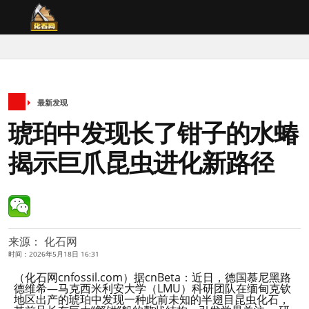
最新发现
琥珀中发现长了钳子的水蝽
揭示巨爪昆虫进化新路径
来源： 化石网
时间：2026年5月18日 16:31
（化石网cnfossil.com）据cnBeta：近日，德国慕尼黑路
德维希—马克西米利安大学（LMU）科研团队在缅甸克钦
地区出产的琥珀中发现一种此前未知的半翅目昆虫化石，