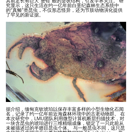
其前足长有巨大“蟹钳”般的螯状结构，引发学界关注。 研
究显示，这只生活在约一亿年前白垩纪森林生态系统中
的“真蝽”类昆虫，不仅形态怪异，还为节肢动物演化提供
了罕见的新证据。
据介绍，缅甸克钦琥珀以保存丰富多样的小型生物化石闻
名，记录了约一亿年前近海森林环境中的古老动物群。 在
本次研究中，LMU团队利用微型计算机断层扫描技术，对
一块含昆虫的琥珀进行三维精细成像，锁定了一只此前从
未被描述过的半翅目昆虫个体。 与一般昆虫不同，这只昆