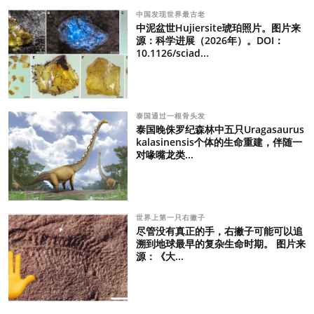
中国发现世界最古老
中泥盆世Hujiersite琥珀照片。图片来
源：科学进展（2026年）。DOI：
10.1126/sciad...
泰国通过一根骨头发
泰国晚侏罗纪森林中五只Uragasaurus
kalasinensis个体的生命重建，伴随一
对喙嘴龙类...
世界上第一只右撇子
尽管没有真正的手，右撇子可能可以追
溯到地球最早的复杂生命时期。 图片来
源：《大...