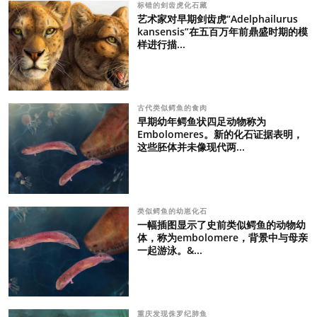
标错的剑齿虎化石藏
艺术家对早期剑齿虎“Adelphailurus
kansensis”在五百万年前鼎盛时期的模
样进行描...
古代类似鳄鱼的食肉
早期幼年鳄鱼状四足动物称为
Embolomeres。新的化石证据表明，
这些胚体并未像现代两...
类似鳄鱼的幼崽化石
一幅插图显示了史前类似鳄鱼的动物幼
体，称为embolomere，背景中与母亲
一起游泳。&...
重庆发现侏罗纪肺鱼