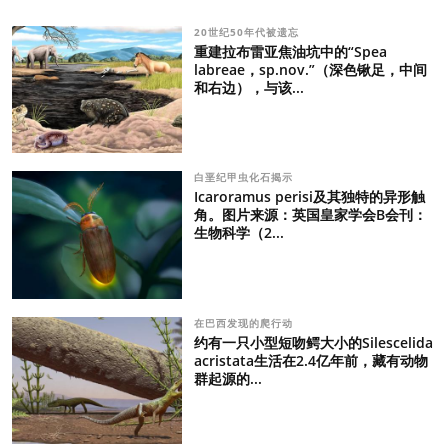
20世纪50年代被遗忘
重建拉布雷亚焦油坑中的“Spea
labreae，sp.nov.”（深色锹足，中间
和右边），与该...
白垩纪甲虫化石揭示
Icaroramus perisi及其独特的异形触
角。图片来源：英国皇家学会B会刊：
生物科学（2...
在巴西发现的爬行动
约有一只小型短吻鳄大小的Silescelida
acristata生活在2.4亿年前，藏有动物
群起源的...