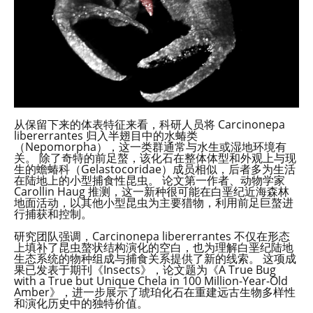
从保留下来的体表特征来看，科研人员将 Carcinonepa
libererrantes 归入半翅目中的水蝽类
（Nepomorpha），这一类群通常与水生或湿地环境有
关。 除了奇特的前足螯，该化石在整体体型和外观上与现
生的蟾蝽科（Gelastocoridae）成员相似，后者多为生活
在陆地上的小型捕食性昆虫。 论文第一作者、动物学家
Carollin Haug 推测，这一新种很可能在白垩纪近海森林
地面活动，以其他小型昆虫为主要猎物，利用前足巨螯进
行捕获和控制。
研究团队强调，Carcinonepa libererrantes 不仅在形态
上填补了昆虫螯状结构演化的空白，也为理解白垩纪陆地
生态系统的物种组成与捕食关系提供了新的线索。 这项成
果已发表于期刊《Insects》，论文题为《A True Bug
with a True but Unique Chela in 100 Million-Year-Old
Amber》，进一步展示了琥珀化石在重建远古生物多样性
和演化历史中的独特价值。