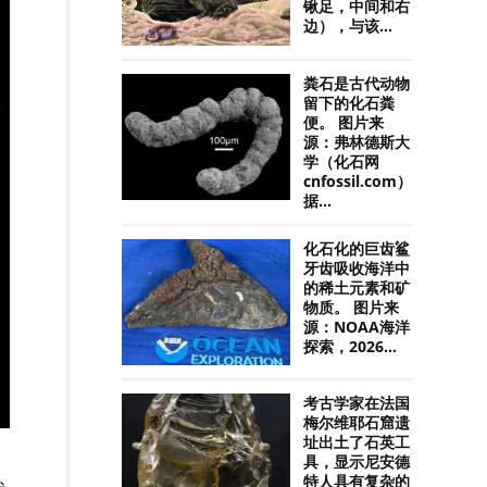
锹足，中间和右
边），与该...
粪石是古代动物
留下的化石粪
便。 图片来
源：弗林德斯大
学（化石网
cnfossil.com）
据...
化石化的巨齿鲨
牙齿吸收海洋中
的稀土元素和矿
物质。 图片来
源：NOAA海洋
探索，2026...
考古学家在法国
梅尔维耶石窟遗
址出土了石英工
具，显示尼安德
特人具有复杂的