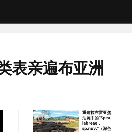
类表亲遍布亚洲
重建拉布雷亚焦
油坑中的“Spea
labreae，
sp.nov.”（深色