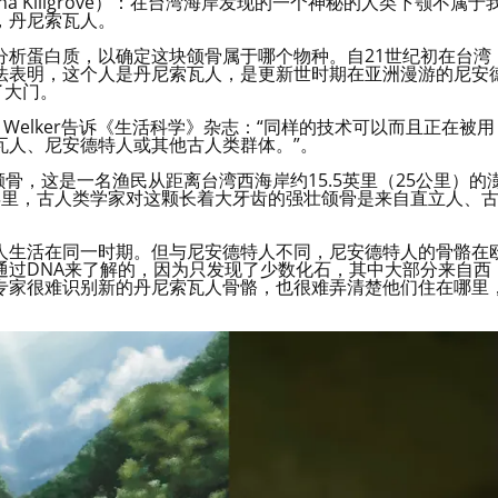
stina Killgrove）：在台湾海岸发现的一个神秘的人类下颚不属于
，丹尼索瓦人。
分析蛋白质，以确定这块颌骨属于哪个物种。自21世纪初在台湾
法表明，这个人是丹尼索瓦人，是更新世时期在亚洲漫游的尼安
了大门。
 Welker告诉《生活科学》杂志：“同样的技术可以而且正在被用
瓦人、尼安德特人或其他古人类群体。”。
颚骨，这是一名渔民从距离台湾西海岸约15.5英里（25公里）的
年里，古人类学家对这颗长着大牙齿的强壮颌骨是来自直立人、
人生活在同一时期。但与尼安德特人不同，尼安德特人的骨骼在
通过DNA来了解的，因为只发现了少数化石，其中大部分来自西
专家很难识别新的丹尼索瓦人骨骼，也很难弄清楚他们住在哪里