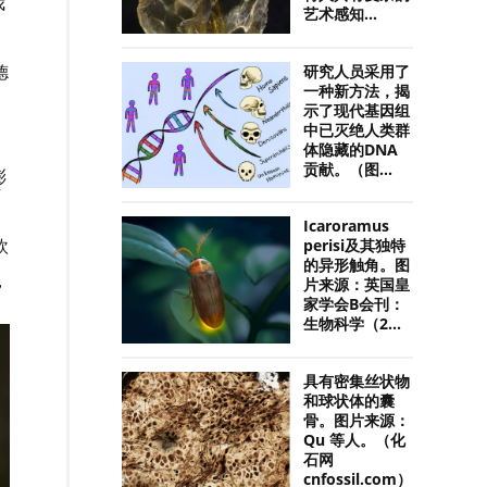
我
艺术感知...
德
研究人员采用了
一种新方法，揭
示了现代基因组
中已灭绝人类群
体隐藏的DNA
贡献。（图...
澎
古
Icaroramus
欧
perisi及其独特
的异形触角。图
，
片来源：英国皇
家学会B会刊：
生物科学（2...
具有密集丝状物
和球状体的囊
骨。图片来源：
Qu 等人。（化
石网
cnfossil.com）