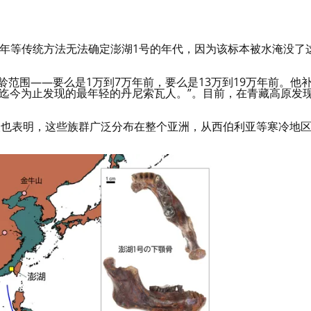
测年等传统方法无法确定澎湖1号的年代，因为该标本被水淹没了
年龄范围——要么是1万到7万年前，要么是13万到19万年前。他
迄今为止发现的最年轻的丹尼索瓦人。”。目前，在青藏高原发
人也表明，这些族群广泛分布在整个亚洲，从西伯利亚等寒冷地