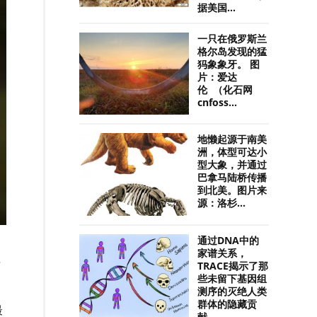
据美国...
一只在俄罗斯兰
格尔岛发现的猛
犸象象牙。 图
片：爱达
伦 （化石网
cnfoss...
地懒起源于南美
洲，体型可达小
型大象，并通过
巴拿马陆桥传播
到北美。图片来
源：洛杉...
通过DNA中的
家谱关系，
质
TRACE揭示了那
些未留下基因组
测序的灭绝人类
，
群体的隐藏贡
最