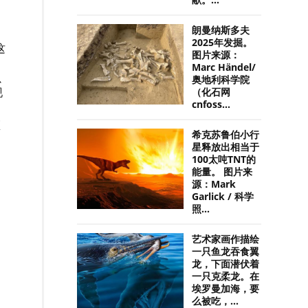
献。...
朗曼纳斯多夫
2025年发掘。
这
图片来源：
Marc Händel/
奥地利科学院
补
现
（化石网
cnfoss...
区
希克苏鲁伯小行
星释放出相当于
100太吨TNT的
能量。 图片来
源：Mark
Garlick / 科学
照...
艺术家画作描绘
一只鱼龙吞食翼
龙，下面潜伏着
一只克柔龙。在
埃罗曼加海，要
么被吃，...