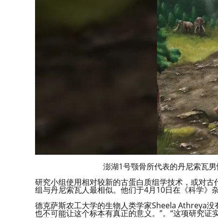
澎湖1号颚骨所代表的丹尼索瓦
研究小组使用相对较新的古蛋白质组学技术，或对古
组与丹尼索瓦人最相似。他们于4月10日在《科学》
德克萨斯农工大学的生物人类学家Sheela Athre
也不可能让这个标本有真正的意义。”。“这项研究证