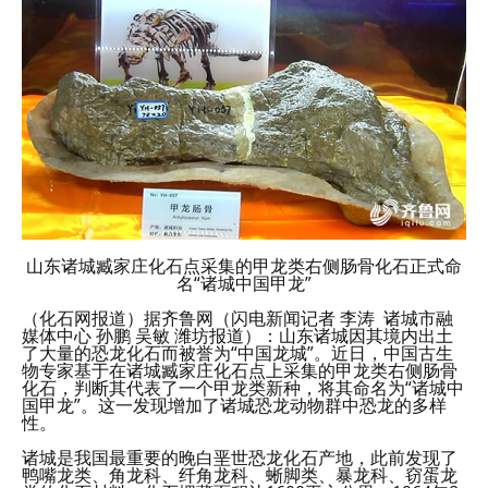
山东诸城臧家庄化石点采集的甲龙类右侧肠骨化石正式命
名“诸城中国甲龙”
（化石网报道）据齐鲁网（闪电新闻记者 李涛 诸城市融
媒体中心 孙鹏 吴敏 潍坊报道）：山东诸城因其境内出土
了大量的恐龙化石而被誉为“中国龙城”。近日，中国古生
物专家基于在诸城臧家庄化石点上采集的甲龙类右侧肠骨
化石，判断其代表了一个甲龙类新种，将其命名为“诸城中
国甲龙”。这一发现增加了诸城恐龙动物群中恐龙的多样
性。
诸城是我国最重要的晚白垩世恐龙化石产地，此前发现了
鸭嘴龙类、角龙科、纤角龙科、蜥脚类、暴龙科、窃蛋龙