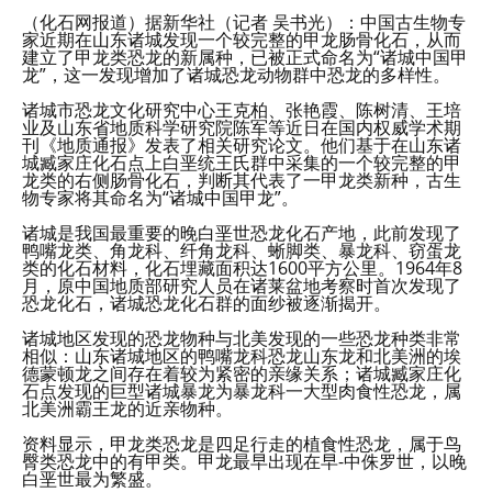
（化石网报道）据新华社（记者 吴书光）：中国古生物专
家近期在山东诸城发现一个较完整的甲龙肠骨化石，从而
建立了甲龙类恐龙的新属种，已被正式命名为“诸城中国甲
龙”，这一发现增加了诸城恐龙动物群中恐龙的多样性。
诸城市恐龙文化研究中心王克柏、张艳霞、陈树清、王培
业及山东省地质科学研究院陈军等近日在国内权威学术期
刊《地质通报》发表了相关研究论文。他们基于在山东诸
城臧家庄化石点上白垩统王氏群中采集的一个较完整的甲
龙类的右侧肠骨化石，判断其代表了一甲龙类新种，古生
物专家将其命名为“诸城中国甲龙”。
诸城是我国最重要的晚白垩世恐龙化石产地，此前发现了
鸭嘴龙类、角龙科、纤角龙科、蜥脚类、暴龙科、窃蛋龙
类的化石材料，化石埋藏面积达1600平方公里。1964年8
月，原中国地质部研究人员在诸莱盆地考察时首次发现了
恐龙化石，诸城恐龙化石群的面纱被逐渐揭开。
诸城地区发现的恐龙物种与北美发现的一些恐龙种类非常
相似：山东诸城地区的鸭嘴龙科恐龙山东龙和北美洲的埃
德蒙顿龙之间存在着较为紧密的亲缘关系；诸城臧家庄化
石点发现的巨型诸城暴龙为暴龙科一大型肉食性恐龙，属
北美洲霸王龙的近亲物种。
资料显示，甲龙类恐龙是四足行走的植食性恐龙，属于鸟
臀类恐龙中的有甲类。甲龙最早出现在早-中侏罗世，以晚
白垩世最为繁盛。