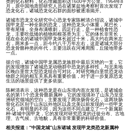
类的化石材料，化石埋藏面积达1600平方公里。1964年8
月，原中国地质部研究人员在诸莱盆地考察时首次发现了
恐龙化石，诸城恐龙化石群的面纱被逐渐揭开。
诸城市恐龙文化研究中心恐龙专家陈树清介绍说，诸城中
国甲龙是一种全新的恐龙，这种恐龙头小体重，尾巴长，
带有尾锤，全身布满锥刺，四足行走，是一种植食性恐
龙，主要吃低矮的植物和根茎类为主，它的体长非常长，
现在命名的诸城中国甲龙体长超过十米，高大约在两米左
右，两米多一点，距今约八千万年左右，这是诸城大部分
恐龙骨骼种类的年代，主要活跃在河滩周围，丘陵地带多
一点。
据介绍，诸城中国甲龙属恐龙族群中最后灭绝的一支，它
的发现增加了诸城恐龙动物群中恐龙的多样性，与北美地
区晚白垩世大型恐龙组合可对比，对研究晚白垩世恐龙动
物群之间的相互关系具有重要价值，对于进一步复原恐龙
生活的场景提供了更多依据。
陈树清表示，这种恐龙是在山东境内首次发现，是诸城命
名的第11个恐龙骨骼新属种，它的发现填补了山东乃至亚
洲研究领域的空白，主要发现了两块肠骨化石，这两块肠
骨化石区别于山东以外地区以及北美以前发现的一些甲龙
化石，有明显的不同，因为这些不同点建立了一个新属新
种-诸城中国甲龙，它的发现对研究恐龙的迁徙分布、古地
理、古气候、古地貌，具有非常重要的科研价值。
相关报道：“中国龙城”山东诸城 发现甲龙类恐龙新属种