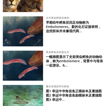
古代类似鳄鱼的食肉
早期幼年鳄鱼状四足动物称为
Embolomeres。新的化石证据表明，
这些胚体并未像现代两...
类似鳄鱼的幼崽化石
一幅插图显示了史前类似鳄鱼的动物幼
体，称为embolomere，背景中与母亲
一起游泳。&...
重庆发现侏罗纪肺鱼
图1 幸运中华角齿鱼正模标本及素描图
图2 幸运中华角齿鱼副模标本及素描图
图3 幸运中...