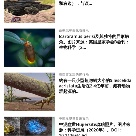
和右边），与该...
白垩纪甲虫化石揭示
Icaroramus perisi及其独特的异形触
角。图片来源：英国皇家学会B会刊：
生物科学（2...
在巴西发现的爬行动
约有一只小型短吻鳄大小的Silescelida
acristata生活在2.4亿年前，藏有动物
群起源的...
中国发现世界最古老
中泥盆世Hujiersite琥珀照片。图片来
源：科学进展（2026年）。DOI：
10.1126/sciad...