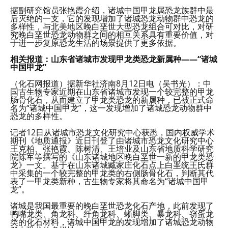
据副研究馆员张艳霞介绍，诸城中国甲龙属恐龙族群中最
后灭绝的一支，它的发现增加了诸城恐龙动物群中恐龙的
多样性，与北美地区晚白垩世大型恐龙组合可对比，对研
究晚白垩世恐龙动物群之间的相互关系具有重要价值，对
于进一步复原恐龙生活的场景提供了更多依据。
相关报道：山东省诸城市发现甲龙类恐龙新属种——“诸城
中国甲龙”
（化石网报道）据新华社济南8月12日电（吴书光）：中
国古生物专家近期在山东省诸城市发现一个较完整的甲龙
肠骨化石，从而建立了甲龙类恐龙的新属种，已被正式命
名为“诸城中国甲龙”，这一发现增加了诸城恐龙动物群中
恐龙的多样性。
记者12日从诸城市恐龙文化研究中心获悉，国内权威学术
期刊《地质通报》近日刊登了由诸城市恐龙文化研究中心
王克柏、张艳霞、陈树清、王培业及山东省地质科学研究
院陈军等撰写的《山东诸城地区晚白垩世一新的甲龙类恐
龙》一文。基于在山东诸城臧家庄化石点上白垩统王氏群
中采集的一个较完整的甲龙类的右侧肠骨化石，判断其代
表了一甲龙类新种，古生物专家将其命名为“诸城中国甲
龙”。
诸城是我国最重要的晚白垩世恐龙化石产地，此前发现了
鸭嘴龙类、角龙科、纤角龙科、蜥脚类、暴龙科、窃蛋龙
类的化石材料，诸城中国甲龙的发现增加了诸城恐龙动物