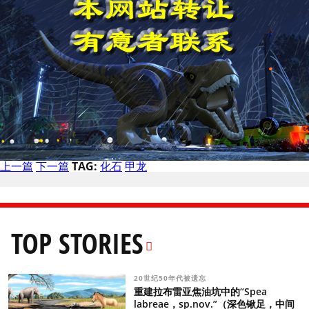
上一篇
下一篇
TAG:
化石
甲龙
TOP STORIES
20世纪50年代被遗忘
重建拉布雷亚焦油坑中的“Spea
labreae，sp.nov.”（深色锹足，中间