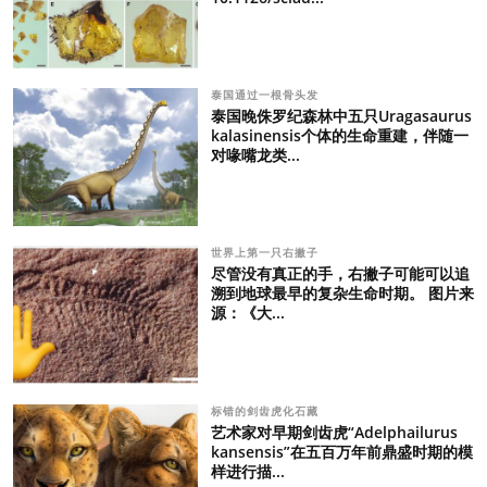
泰国通过一根骨头发
泰国晚侏罗纪森林中五只Uragasaurus
kalasinensis个体的生命重建，伴随一
对喙嘴龙类...
世界上第一只右撇子
尽管没有真正的手，右撇子可能可以追
溯到地球最早的复杂生命时期。 图片来
源：《大...
标错的剑齿虎化石藏
艺术家对早期剑齿虎“Adelphailurus
kansensis”在五百万年前鼎盛时期的模
样进行描...