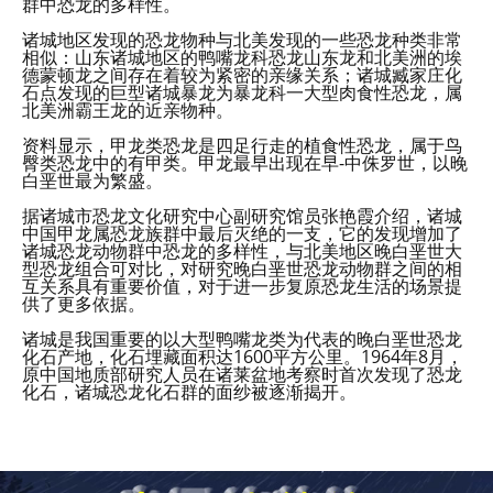
群中恐龙的多样性。
诸城地区发现的恐龙物种与北美发现的一些恐龙种类非常
相似：山东诸城地区的鸭嘴龙科恐龙山东龙和北美洲的埃
德蒙顿龙之间存在着较为紧密的亲缘关系；诸城臧家庄化
石点发现的巨型诸城暴龙为暴龙科一大型肉食性恐龙，属
北美洲霸王龙的近亲物种。
资料显示，甲龙类恐龙是四足行走的植食性恐龙，属于鸟
臀类恐龙中的有甲类。甲龙最早出现在早-中侏罗世，以晚
白垩世最为繁盛。
据诸城市恐龙文化研究中心副研究馆员张艳霞介绍，诸城
中国甲龙属恐龙族群中最后灭绝的一支，它的发现增加了
诸城恐龙动物群中恐龙的多样性，与北美地区晚白垩世大
型恐龙组合可对比，对研究晚白垩世恐龙动物群之间的相
互关系具有重要价值，对于进一步复原恐龙生活的场景提
供了更多依据。
诸城是我国重要的以大型鸭嘴龙类为代表的晚白垩世恐龙
化石产地，化石埋藏面积达1600平方公里。1964年8月，
原中国地质部研究人员在诸莱盆地考察时首次发现了恐龙
化石，诸城恐龙化石群的面纱被逐渐揭开。