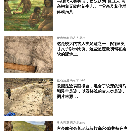
与现代人类类似，团队认为“直立人”母
亲抱着无助的新生儿，与父亲及其他群
体成员共...
牙齿锋利的古人类祖
这是较大的古人类足迹之一，配有6英
寸尺子以示比例。这些足迹最初铺在柔
软的泥地上...
化石足迹揭示了140
发掘足迹表面概览，混合了较深的河马
和羚羊足迹，以及较浅的古人类足迹。
图片来源：...
澳大利亚洞穴是250
古奈库尔奈长老叔叔拉塞尔·穆莱特在克