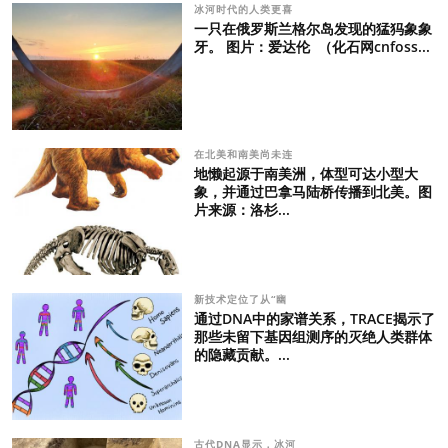
冰河时代的人类更喜
一只在俄罗斯兰格尔岛发现的猛犸象象
牙。 图片：爱达伦 （化石网cnfoss...
在北美和南美尚未连
地懒起源于南美洲，体型可达小型大
象，并通过巴拿马陆桥传播到北美。图
片来源：洛杉...
新技术定位了从“幽
通过DNA中的家谱关系，TRACE揭示了
那些未留下基因组测序的灭绝人类群体
的隐藏贡献。...
古代DNA显示，冰河