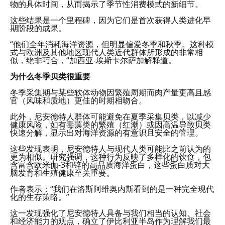
物的具体时间，从而揭示了季节性消费模式的新细节。
这些结果是一个里程碑，因为它们是首次获得人类进化早
期阶段的成果。
“他们全年消耗海洋资源，但明显偏爱冬季和秋季。这种模
式与欧洲及其他地区现代人类近代群体所形成的非常相
似，绝非巧合，“加西亚-埃斯卡尔萨加解释道。
为什么冬季贝类很重要
冬季采集期与某些软体动物因繁殖周期而肉产量更高且感
官（风味和质地）更佳的时期相吻合。
此外，尼安德特人群体可能避免在夏季采集贝类，以减少
健康风险，如有毒藻类的繁殖（红潮）或因高温导致贝类
快速分解，显示出对海洋资源的有意识且安全的管理。
这些发现表明，尼安德特人与现代人类可能比之前认为的
更为相似。研究强调，这种行为反映了多样化的饮食，包
含富含欧米伽-3和锌的高品质海洋蛋白，这些蛋白质对大
脑发育和生殖健康至关重要。
作者表示：“我们在洛斯阿维奥内斯看到的是一种完全现代
化的生存策略。”
这一发现强化了尼安德特人具备与我们相当的认知、社会
和经济能力的观点，确立了伊比利亚半岛作为理解我们最