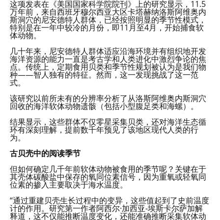
这项发表在《美国国家科学院院刊》上的研究显示，11.5
万年前，来自西班牙穆尔西亚大区卡塔赫纳洛斯阿维奥内
斯洞穴的尼安德特人群体，已经按照明显的季节性模式，
特别是在一年中较冷的月份，即11月至4月，开始捕食软
体动物。
几十年来，尼安德特人群体适应沿海环境并有组织地开发
海洋资源的能力一直是考古学和人类进化中激烈争论的焦
点。传统上，定期食用贝类和季节性规划被认为是我们物
种——智人独有的特征。然而，这一发现挑战了这一范
式。
该研究以前所未有的分辨率分析了从洛斯阿维奥内斯洞穴
回收的海洋软体动物遗骸（包括小型腹足类和海螺）。
结果显示，这些群体不仅零星采集贝类，还对海洋生态循
环有深刻理解，提前数千年预见了该地区现代人类的行
为。
古贝壳中的阅读季节
但如何确定几千年前软体动物被食用的季节呢？关键在于
其壳体碳酸盐中保存的氧同位素信号，因为重氧或轻氧同
位素的掺入主要取决于海水温度。
“通过重建贝壳生长过程中的变异，这些值起到了史前温度
计的作用。研究第一作者阿西尔·加西亚-埃斯卡尔萨加解
释道，这不仅能推断温度变化，还能准确推断采集软体动