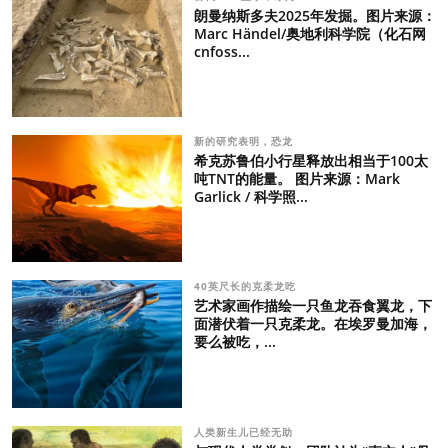
朗曼纳斯多夫2025年发掘。图片来源：
Marc Händel/奥地利科学院（化石网
cnfoss...
新的研究表明，恐龙
希克苏鲁伯小行星释放出相当于100太
吨TNT的能量。 图片来源：Mark
Garlick / 科学照...
40英尺长的克柔龙吃
艺术家画作描绘一只鱼龙吞食翼龙，下
面潜伏着一只克柔龙。在埃罗曼加海，
要么被吃，...
人类新生儿已经无助