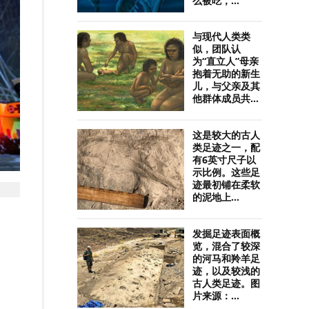
么被吃，...
与现代人类类
似，团队认
为“直立人”母亲
抱着无助的新生
儿，与父亲及其
他群体成员共...
这是较大的古人
类足迹之一，配
有6英寸尺子以
示比例。这些足
迹最初铺在柔软
的泥地上...
发掘足迹表面概
览，混合了较深
的河马和羚羊足
迹，以及较浅的
古人类足迹。图
片来源：...