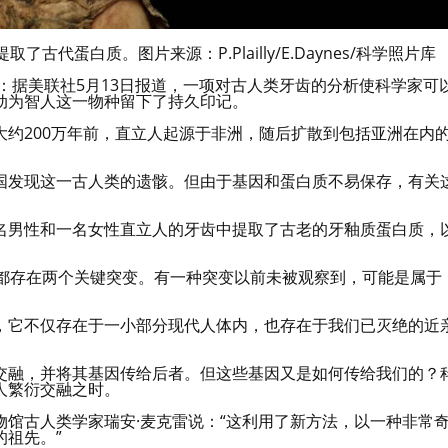
代蛋白质。图片来源：P.Plailly/E.Daynes/科学照片库
裘芳）：据美联社5月13日报道，一项对古人类牙齿的分析使科学家可
动为智人这一物种留下了持久印记。
约200万年前，直立人起源于非洲，随后扩散到包括亚洲在内
国发现这一古人类的遗骸。但由于基因和蛋白质不易保存，有关
名男性和一名女性直立人的牙齿中提取了古老的牙釉质蛋白质，
外都存在两个关键突变。有一种突变以前未被观察到，可能是属于
，它不仅存在于一小部分现代人体内，也存在于我们已灭绝的近
交融，并将其基因传给后者。但这些基因又是如何传给我们的？
人繁衍交融之时。
馆古人类学家瑞安·麦克雷说：“这利用了新方法，以一种非常
祖先。”