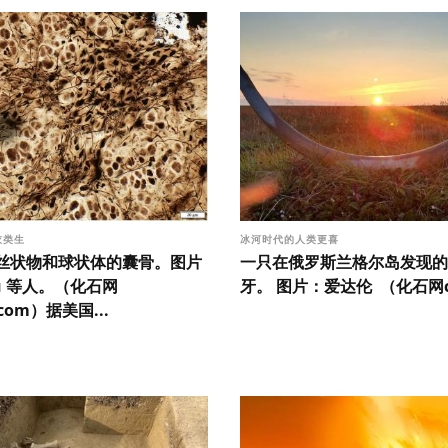
衣类生
冰河时代的人类更喜
丝状物和球状体的囊骨。图片
一只在俄罗斯兰格尔岛发现的
u 等人。（化石网
牙。 图片：爱达伦 （化石网cnf
l.com）据美国...