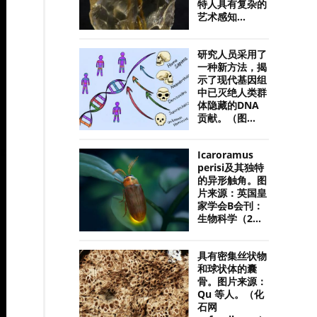
特人具有复杂的
艺术感知...
研究人员采用了
一种新方法，揭
示了现代基因组
中已灭绝人类群
体隐藏的DNA
贡献。（图...
Icaroramus
perisi及其独特
的异形触角。图
片来源：英国皇
家学会B会刊：
生物科学（2...
具有密集丝状物
和球状体的囊
骨。图片来源：
Qu 等人。（化
石网