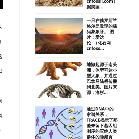
cnfossil.com）
据美国...
一只在俄罗斯兰
以
格尔岛发现的猛
犸象象牙。 图
片：爱达
的
伦 （化石网
cnfoss...
这
地懒起源于南美
洲，体型可达小
以
型大象，并通过
巴拿马陆桥传播
到北美。图片来
源：洛杉...
亲
通过DNA中的
家谱关系，
科
TRACE揭示了那
些未留下基因组
奇
测序的灭绝人类
群体的隐藏贡