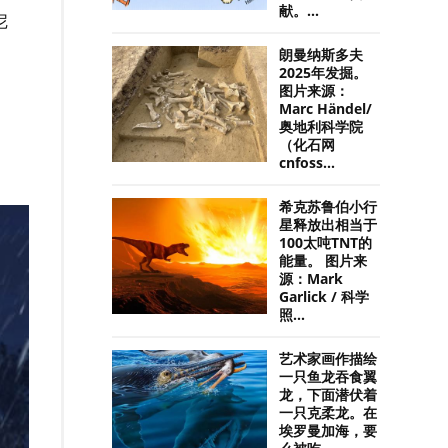
献。...
尼
朗曼纳斯多夫
2025年发掘。
图片来源：
Marc Händel/
奥地利科学院
（化石网
cnfoss...
希克苏鲁伯小行
星释放出相当于
100太吨TNT的
能量。 图片来
源：Mark
Garlick / 科学
照...
艺术家画作描绘
一只鱼龙吞食翼
龙，下面潜伏着
一只克柔龙。在
埃罗曼加海，要