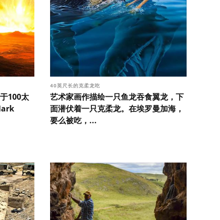
40英尺长的克柔龙吃
100太
艺术家画作描绘一只鱼龙吞食翼龙，下
ark
面潜伏着一只克柔龙。在埃罗曼加海，
要么被吃，...