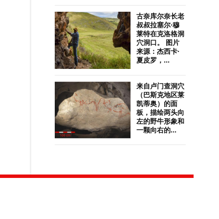
古奈库尔奈长老
叔叔拉塞尔·穆
莱特在克洛格洞
穴洞口。 图片
来源：杰西卡·
夏皮罗，...
来自卢门查洞穴
（巴斯克地区莱
凯蒂奥）的面
板，描绘两头向
左的野牛形象和
一颗向右的...