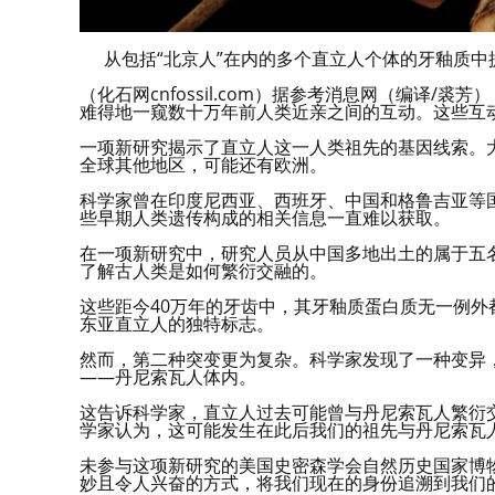
从包括“北京人”在内的多个直立人个体的牙釉质中提取了古
（化石网cnfossil.com）据参考消息网（编译/
难得地一窥数十万年前人类近亲之间的互动。这些互
一项新研究揭示了直立人这一人类祖先的基因线索。大
全球其他地区，可能还有欧洲。
科学家曾在印度尼西亚、西班牙、中国和格鲁吉亚等
些早期人类遗传构成的相关信息一直难以获取。
在一项新研究中，研究人员从中国多地出土的属于五
了解古人类是如何繁衍交融的。
这些距今40万年的牙齿中，其牙釉质蛋白质无一例
东亚直立人的独特标志。
然而，第二种突变更为复杂。科学家发现了一种变异
——丹尼索瓦人体内。
这告诉科学家，直立人过去可能曾与丹尼索瓦人繁衍
学家认为，这可能发生在此后我们的祖先与丹尼索瓦
未参与这项新研究的美国史密森学会自然历史国家博物
妙且令人兴奋的方式，将我们现在的身份追溯到我们的