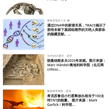
新技术定位了从“幽
通过DNA中的家谱关系，TRACE揭示了
那些未留下基因组测序的灭绝人类群体
的隐藏贡献。...
古代DNA显示，冰河
朗曼纳斯多夫2025年发掘。图片来源：
Marc Händel/奥地利科学院（化石网
cnfoss...
新的研究表明，恐龙
希克苏鲁伯小行星释放出相当于100太
吨TNT的能量。 图片来源：Mark
Garlick / 科学照...