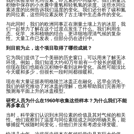
积物中保存的小水囊中重氧和轻氧氢的浓度。这些水同位
素浓度的比例告诉我们温度的变化。我们还分析了碳和氮
的同位素，这些同位素反映了古土壤中生态条件的变化。
与此同时，我们的欧洲同事正在测量土壤上方的冰层，我
们一起努力了解在这个过渡点发生了什么。我们利用生
态、化学、水和植物的结合，更详细地理清气候的复杂
性。大量工作已发表，但部分仍在进行中。
到目前为止，这个项目取得了哪些成就？
它为我们提供了一个美丽的历史窗口，可以用来了解无冰
环境。例如，我们知道大约40万年前有一个较长的暖期，
但现在我们也能在沉积物中看到这种变化。虽然可能没比
今天暖和多少，但很长一段时间都很暖和。
现在有大量证据表明格陵兰冰盖正在融化，迟早会消失。
我们的研究推动了对冰盖的理解，也将帮助我们完善用于
预测海平面上升的冰盖模型。
研究人员为什么在1960年收集这些样本？为什么我们不能
再多拿点？
当时，科学家们认识到水同位素的价值及其对气候的相关
性。他们观察到了温度与同位素组成之间的明确关系，能
够捕捉气候随时间变化，但他们并没有考虑全球变暖。
快进几十年，这些历史样本在气候科学中具有巨大价值，