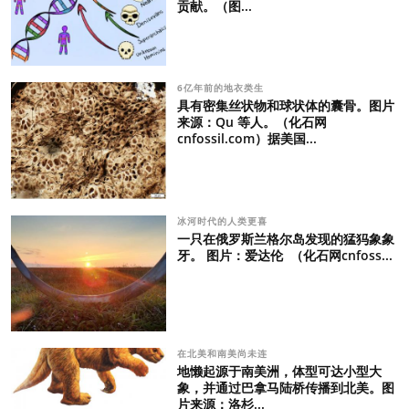
贡献。（图...
6亿年前的地衣类生
具有密集丝状物和球状体的囊骨。图片
来源：Qu 等人。（化石网
cnfossil.com）据美国...
冰河时代的人类更喜
一只在俄罗斯兰格尔岛发现的猛犸象象
牙。 图片：爱达伦 （化石网cnfoss...
在北美和南美尚未连
地懒起源于南美洲，体型可达小型大
象，并通过巴拿马陆桥传播到北美。图
片来源：洛杉...