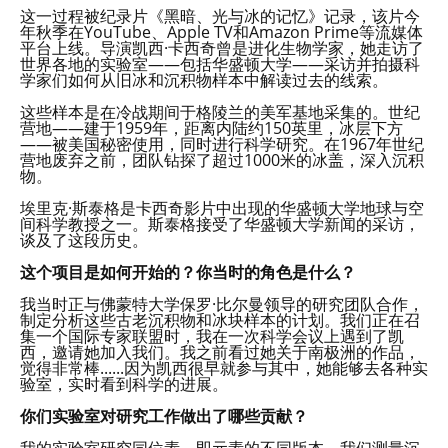
这一过程被纪录片《黑暗、光与冰的记忆》记录，该片今
年秋季在YouTube、Apple TV和Amazon Prime等流媒体
平台上线。导演凯西·卡西奇曾是进化生物学家，她走访了
世界各地的实验室——包括华盛顿大学——采访并拍摄科
学家们如何从旧冰和沉积物样本中解读过去的线索。
这些样本是在冷战期间于格陵兰的美军基地采集的。世纪
营地——建于1959年，距离内陆约150英里，冰层下方
——被美国秘密使用，同时进行科学研究。在1967年世纪
营地废弃之前，团队钻探了超过1000米的冰盖，深入沉积
物。
埃里克·斯泰格是卡西奇影片中出现的华盛顿大学地球与空
间科学教授之一。斯泰格接受了华盛顿大学新闻的采访，
谈及了这段历史。
这个项目是如何开始的？你当时的角色是什么？
我当时正与佛蒙特大学保罗·比尔曼领导的研究团队合作，
制定分析这些古老沉积物和冰块样本的计划。我们正在召
集一个国际专家联盟时，我在一次科学会议上遇到了凯
西，邀请她加入我们。我之前看过她关于南极洲的作品，
觉得非常棒......因为凯西很早就参与其中，她能够去各种实
验室，实时看到科学的进展。
你们实验室对研究工作做出了哪些贡献？
我的实验室研究同位素，即元素的不同版本。我们测量沉