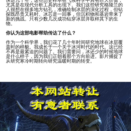
尤其是在现代分析工具的出现下。我们这些研究格陵兰的
人很想在很多地方钻孔，准确绘制冰层的演化过程，但钻
探既昂贵又耗时。冰芯是一回事，但沉积物和基岩带来了
新的挑战。只有少数几次成功钻穿冰层并取样其下的生
物。
你认为这部电影帮助传达了什么？
作为一个科学界，我们花了几十年时间研究地球在冰层覆
盖时的样貌。我成长于一个关于冰河时代的时代。这已经
不再是最紧迫的问题了。我们需要问，冰还少的时候地球
是什么样子，因为我们正朝着那个方向前进。影片捕捉了
从研究寒冷时期转向研究温暖时期的转变。