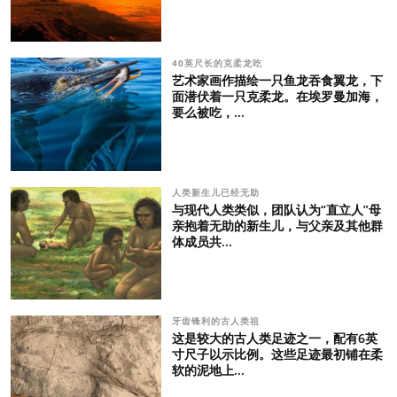
40英尺长的克柔龙吃
艺术家画作描绘一只鱼龙吞食翼龙，下
面潜伏着一只克柔龙。在埃罗曼加海，
要么被吃，...
人类新生儿已经无助
与现代人类类似，团队认为“直立人”母
亲抱着无助的新生儿，与父亲及其他群
体成员共...
牙齿锋利的古人类祖
这是较大的古人类足迹之一，配有6英
寸尺子以示比例。这些足迹最初铺在柔
软的泥地上...