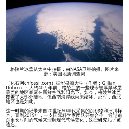
格陵兰冰盖从太空中拍摄，由NASA卫星拍摄。图片来
源：美国地质调查局
（化石网cnfossil.com）据华盛顿大学（作者：Gillian
Dohrn）：大约40万年前，格陵兰的一些现今被厚厚冰层
覆盖的地区暴露在新鲜空气和阳光下。如今，格陵兰冰盖
覆盖了大部分陆地，但西南海岸线尚未结冰。那时，西北
地区也是如此。
这一时期的记录来自20世纪60年代采集的沉积物和冰川样
本。直到2019年，一支国际科学家团队开始合作，通过追
踪更长时间的气候来理解现代气候变化，这些研究几乎被
遗忘。