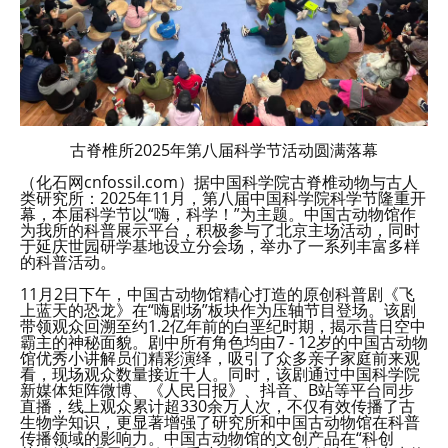
古脊椎所2025年第八届科学节活动圆满落幕
（化石网cnfossil.com）据中国科学院古脊椎动物与古人
类研究所：2025年11月，第八届中国科学院科学节隆重开
幕，本届科学节以“嗨，科学！”为主题。中国古动物馆作
为我所的科普展示平台，积极参与了北京主场活动，同时
于延庆世园研学基地设立分会场，举办了一系列丰富多样
的科普活动。
11月2日下午，中国古动物馆精心打造的原创科普剧《飞
上蓝天的恐龙》在“嗨剧场”板块作为压轴节目登场。该剧
带领观众回溯至约1.2亿年前的白垩纪时期，揭示昔日空中
霸主的神秘面貌。剧中所有角色均由7 - 12岁的中国古动物
馆优秀小讲解员们精彩演绎，吸引了众多亲子家庭前来观
看，现场观众数量接近千人。同时，该剧通过中国科学院
新媒体矩阵微博、《人民日报》、抖音、B站等平台同步
直播，线上观众累计超330余万人次，不仅有效传播了古
生物学知识，更显著增强了研究所和中国古动物馆在科普
传播领域的影响力。中国古动物馆的文创产品在“科创