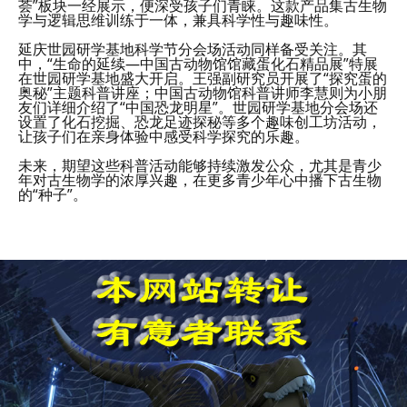
荟”板块一经展示，便深受孩子们青睐。这款产品集古生物
学与逻辑思维训练于一体，兼具科学性与趣味性。
延庆世园研学基地科学节分会场活动同样备受关注。其
中，“生命的延续—中国古动物馆馆藏蛋化石精品展”特展
在世园研学基地盛大开启。王强副研究员开展了“探究蛋的
奥秘”主题科普讲座；中国古动物馆科普讲师李慧则为小朋
友们详细介绍了“中国恐龙明星”。世园研学基地分会场还
设置了化石挖掘、恐龙足迹探秘等多个趣味创工坊活动，
让孩子们在亲身体验中感受科学探究的乐趣。
未来，期望这些科普活动能够持续激发公众，尤其是青少
年对古生物学的浓厚兴趣，在更多青少年心中播下古生物
的“种子”。