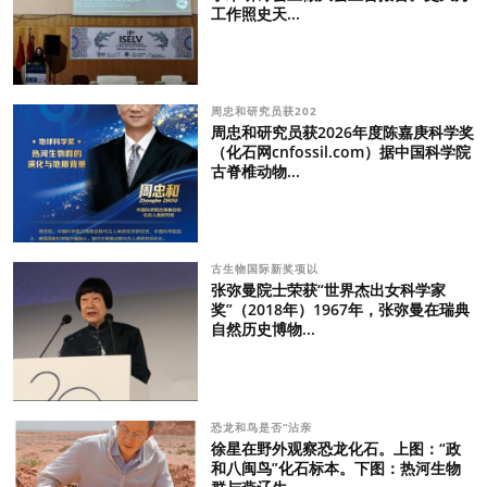
工作照史天...
周忠和研究员获202
周忠和研究员获2026年度陈嘉庚科学奖
（化石网cnfossil.com）据中国科学院
古脊椎动物...
古生物国际新奖项以
张弥曼院士荣获“世界杰出女科学家
奖”（2018年）1967年，张弥曼在瑞典
自然历史博物...
恐龙和鸟是否“沾亲
徐星在野外观察恐龙化石。上图：“政
和八闽鸟”化石标本。下图：热河生物