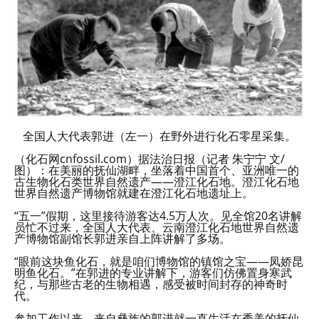
全国人大代表郭进（左一）在野外进行化石零星采集。
（化石网cnfossil.com）据法治日报（记者 朱宁宁 文/
图）：在美丽的抚仙湖畔，坐落着中国首个、亚洲唯一的
古生物化石类世界自然遗产——澄江化石地。澄江化石地
世界自然遗产博物馆就建在澄江化石地遗址上。
“五一”假期，这里接待游客达4.5万人次。见全馆20名讲解
员忙不过来，全国人大代表、云南澄江化石地世界自然遗
产博物馆副馆长郭进亲自上阵讲解了多场。
“眼前这块鱼化石，就是咱们博物馆的镇馆之宝——凤娇昆
明鱼化石。”在郭进的专业讲解下，游客们仿佛置身寒武
纪，与那些古老的生物相遇，感受被时间封存的神奇时
代。
参加工作以来，来自彝族的郭进就一直生活在秀美的抚仙