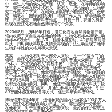
中，年过六旬的侯先光严谨、认真、敬业。在导师的影响
下，郭进长年在野外找石头、敲石头，把枯燥的古生物研
究工作坚持了下来，在帽天山继续守护着澄江化石。做研
究、编教材、翻译展陈说明、培训工作人员、研学活动授
课、日常巡查、调研科普难点……日复一日，郭进的身影
出现在澄江化石地自然博物馆每个角落。
2020年8月，历时6年打造，澄江化石地自然博物馆开馆。
馆内收藏了来自世界各地的珍稀古生物化石标本和现生动
物标本6万余件，通过VR、智能体感互动、4D影院等前沿
科技，用时间线串联以及情景再现的手法生动呈现了地球
生物多样性的大格局和大景观。
其实，古生物化石对于大部分人来说，是一个“偏冷门”的
领域。澄江化石虽然意义重大，但对普通大众而言，这些
个体小、不直观的石头“其貌不扬”，很难引起关注。为了
让更多人了解澄江化石地，让博物馆里的知识更接地气，
郭进花了不少心思。他全程参与博物馆建设，馆内展陈的
每个标本都配有一段通俗易懂的文字，清晰地向人们展示
了寒武纪早期古生物的演化细节，从标本质量和欣赏度来
说都走在国内前列。同时，他还带领团队向现代科技手段
借力，让化石“活”起来，并通过参与文创产品设计、引进
AR智能体感互动设备等方式，促进科研向科普转化。
博物馆开馆近4年来，进馆参观的国内外游客达200多万人
次。澄江化石地的影响力日益扩大，郭进感到十分欣慰。
在他看来，对于重要的化石资源来说，最好的保护应该是
充分挖掘其科研、科普价值。