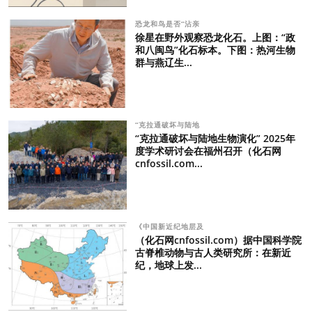
恐龙和鸟是否“沾亲
徐星在野外观察恐龙化石。上图：“政
和八闽鸟”化石标本。下图：热河生物
群与燕辽生...
“克拉通破坏与陆地
“克拉通破坏与陆地生物演化” 2025年
度学术研讨会在福州召开（化石网
cnfossil.com...
《中国新近纪地层及
（化石网cnfossil.com）据中国科学院
古脊椎动物与古人类研究所：在新近
纪，地球上发...