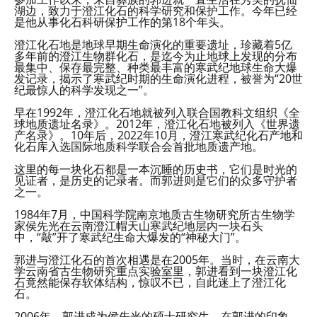
湖边，致力于澄江化石的科学研究和保护工作。今年已经
是他从事化石科研保护工作的第18个年头。
澄江化石地是地球早期生命演化的重要遗址，珍藏着5亿
多年前的澄江生物群化石，是迄今为止地球上发现的分布
最集中、保存最完整、种类最丰富的寒武纪地球生命大爆
发记录，揭示了寒武纪时期的生命演化进程，被誉为“20世
纪最惊人的科学发现之一”。
早在1992年，澄江化石地就被列入联合国教科文组织《全
球地质遗址名录》。2012年，澄江化石地被列入《世界遗
产名录》。10年后，2022年10月，澄江寒武纪化石产地和
化石库入选国际地质科学联合会首批地质遗产地。
这里的每一块化石都是一本沉睡的历史书，它们是时光的
见证者，是历史的记录者。而郭进则是它们的众多守护者
之一。
1984年7月，中国科学院南京地质古生物研究所古生物学
家侯先光在云南澄江帽天山寒武纪地层内一块石头
中，“敲”开了寒武纪生命大爆发的“神秘大门”。
郭进与澄江化石的首次相遇是在2005年。当时，在云南大
学云南省古生物研究重点实验室里，郭进看到一块澄江化
石竟然能保存软体结构，惊叹不已，自此迷上了澄江化
石。
2006年，郭进成为侯先光的硕士研究生。在郭进的印象