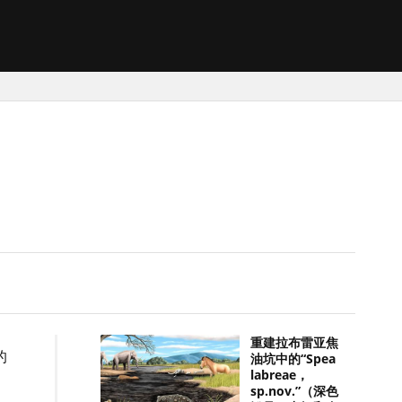
重建拉布雷亚焦
的
油坑中的“Spea
labreae，
sp.nov.”（深色