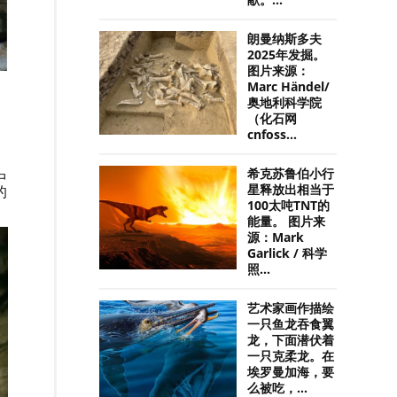
献。...
朗曼纳斯多夫
2025年发掘。
图片来源：
Marc Händel/
奥地利科学院
（化石网
cnfoss...
希克苏鲁伯小行
中
星释放出相当于
的
100太吨TNT的
能量。 图片来
源：Mark
Garlick / 科学
照...
艺术家画作描绘
一只鱼龙吞食翼
龙，下面潜伏着
一只克柔龙。在
埃罗曼加海，要
么被吃，...