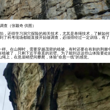
调查（张颖奇 供图）
害怕，还得学习洞穴探险的相关技术，尤其是单绳技术，了解如何
人到了科考现场都能直接开始做调查，必须得经过一定训练，有了
一样。在山脚时，需要穿越茂密的植被，有时还要在有刺的荆棘
有植被了，只剩下近乎垂直的岩壁。为了能到达这些山体险要处
绳上，在悬崖峭壁间攀爬，体验“命悬一线”的感觉。