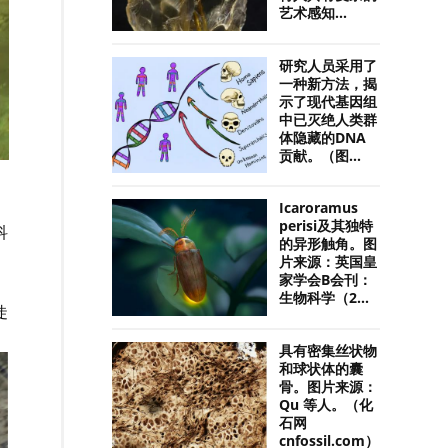
艺术感知...
研究人员采用了
一种新方法，揭
示了现代基因组
中已灭绝人类群
体隐藏的DNA
贡献。（图...
Icaroramus
perisi及其独特
科
的异形触角。图
片来源：英国皇
家学会B会刊：
生物科学（2...
陡
具有密集丝状物
和球状体的囊
骨。图片来源：
Qu 等人。（化
石网
cnfossil.com）