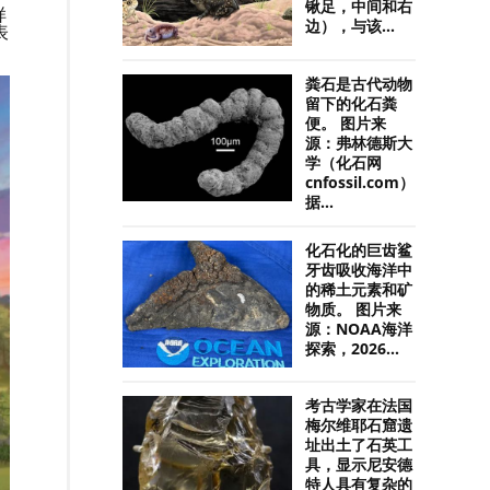
锹足，中间和右
样
边），与该...
表
粪石是古代动物
留下的化石粪
便。 图片来
源：弗林德斯大
学（化石网
cnfossil.com）
据...
化石化的巨齿鲨
牙齿吸收海洋中
的稀土元素和矿
物质。 图片来
源：NOAA海洋
探索，2026...
考古学家在法国
梅尔维耶石窟遗
址出土了石英工
具，显示尼安德
特人具有复杂的