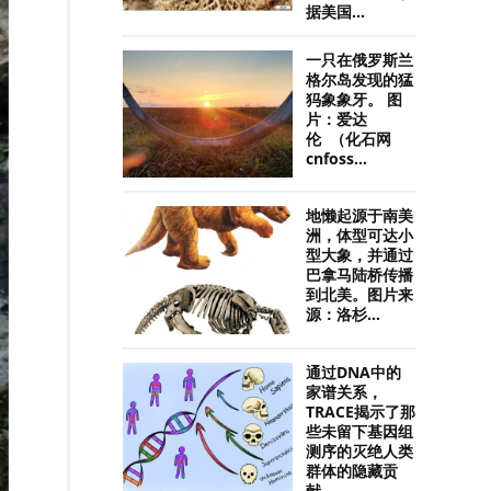
据美国...
一只在俄罗斯兰
格尔岛发现的猛
犸象象牙。 图
片：爱达
伦 （化石网
cnfoss...
地懒起源于南美
洲，体型可达小
型大象，并通过
巴拿马陆桥传播
到北美。图片来
源：洛杉...
通过DNA中的
家谱关系，
TRACE揭示了那
些未留下基因组
测序的灭绝人类
群体的隐藏贡