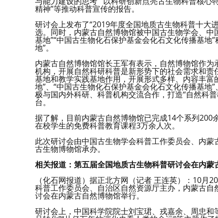
与能力建设的思考”“以科研创新点亮古生物科普核心特
精神”等推动科普宣传的报告。
研讨会上发布了“2019年度全国地质古生物科普十大
选。同时，内蒙古自然博物馆被中国古生物学会、中
基地”“中国古生物化石保护基金会化石文化传播基地
地”。
内蒙古自然博物馆馆长王军有表示，自然博物馆作为
机构，开展自然科研科普是新形势下的社会需求和责
基地和教学实践基地作用，开展形式多样、内容丰富
地”、“中国古生物化石保护基金会化石文化传播基地
极与国内外科研、科普机构交流合作，打造“自然科普
台。
据了解，目前内蒙古自然博物馆已完成14个系列20
在校学生的免费科普教育课程3万余人次。
此次研讨会由中国古生物学会科普工作委员会、内蒙
古生物博物馆承办。
相关报道：第五届全国地质古生物科普研讨会在内蒙
（化石网报道）据正北方网（记者 王连英）：10月
科普工作委员会、自治区自然资源厅主办，内蒙古自
讨会在内蒙古自然博物馆举行。
研讨会上，中国科学院院士刘宝珺、戎嘉余、周忠和等