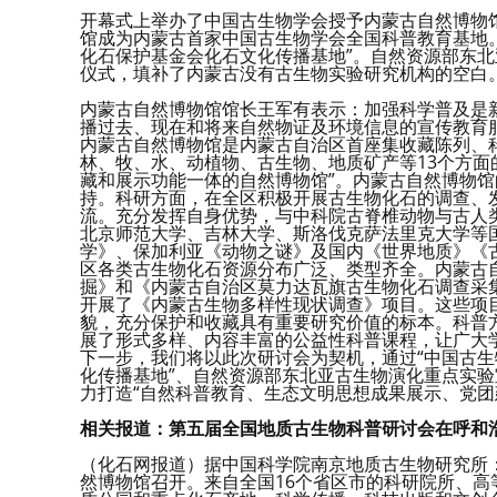
开幕式上举办了中国古生物学会授予内蒙古自然博物馆
馆成为内蒙古首家中国古生物学会全国科普教育基地
化石保护基金会化石文化传播基地”。自然资源部东北
仪式，填补了内蒙古没有古生物实验研究机构的空白
内蒙古自然博物馆馆长王军有表示：加强科学普及是
播过去、现在和将来自然物证及环境信息的宣传教育
内蒙古自然博物馆是内蒙古自治区首座集收藏陈列、
林、牧、水、动植物、古生物、地质矿产等13个方面
藏和展示功能一体的自然博物馆”。内蒙古自然博物
持。科研方面，在全区积极开展古生物化石的调查、
流。充分发挥自身优势，与中科院古脊椎动物与古人
北京师范大学、吉林大学、斯洛伐克萨法里克大学等
学》、保加利亚《动物之谜》及国内《世界地质》《
区各类古生物化石资源分布广泛、类型齐全。内蒙古
掘》和《内蒙古自治区莫力达瓦旗古生物化石调查采
开展了《内蒙古生物多样性现状调查》项目。这些项
貌，充分保护和收藏具有重要研究价值的标本。科普
展了形式多样、内容丰富的公益性科普课程，让广大
下一步，我们将以此次研讨会为契机，通过“中国古生
化传播基地”、自然资源部东北亚古生物演化重点实验
力打造“自然科普教育、生态文明思想成果展示、党团
相关报道：第五届全国地质古生物科普研讨会在呼和
（化石网报道）据中国科学院南京地质古生物研究所：
然博物馆召开。来自全国16个省区市的科研院所、