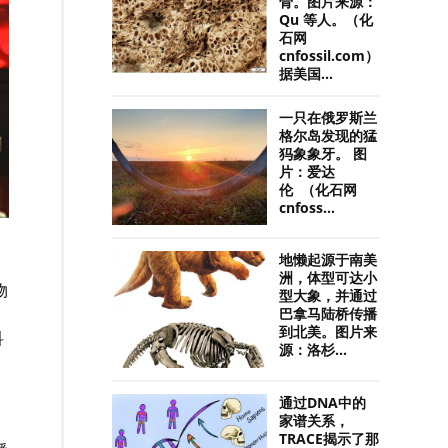
骨。图片来源：
Qu 等人。（化
石网
cnfossil.com）
据美国...
一只在俄罗斯兰
格尔岛发现的猛
犸象象牙。 图
片：爱达
伦 （化石网
cnfoss...
地懒起源于南美
洲，体型可达小
物
型大象，并通过
巴拿马陆桥传播
到北美。图片来
科
源：洛杉...
通过DNA中的
家谱关系，
TRACE揭示了那