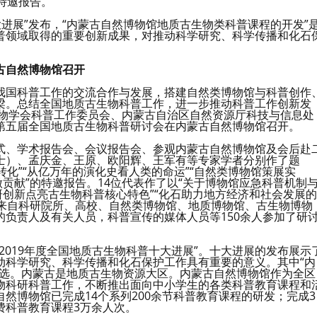
特邀报告。
大进展”发布，“内蒙古自然博物馆地质古生物类科普课程的开发”
普领域取得的重要创新成果，对推动科学研究、科学传播和化石
古自然博物馆召开
我国科普工作的交流合作与发展，搭建自然类博物馆与科普创作
梁。总结全国地质古生物科普工作，进一步推动科普工作创新发
生物学会科普工作委员会、内蒙古自治区自然资源厅科技与信息处
第五届全国地质古生物科普研讨会在内蒙古自然博物馆召开。
式、学术报告会、会议报告会、参观内蒙古自然博物馆及会后赴
士）、孟庆金、王原、欧阳辉、王军有等专家学者分别作了题
转化”“从亿万年的演化史看人类的命运”“自然类博物馆策展实
贡献”的特邀报告。14位代表作了以“关于博物馆应急科普机制
研创新点亮古生物科普核心特色”“化石助力地方经济和社会发展的
。来自科研院所、高校、自然类博物馆、地质博物馆、古生物博物
负责人及有关人员，科普宣传的媒体人员等150余人参加了研
2019年度全国地质古生物科普十大进展”。十大进展的发布展示
动科学研究、科学传播和化石保护工作具有重要的意义。其中“内
入选。内蒙古是地质古生物资源大区。内蒙古自然博物馆作为全区
物科研科普工作，不断推出面向中小学生的各类科普教育课程和
然博物馆已完成14个系列200余节科普教育课程的研发；完成3
费科普教育课程3万余人次。