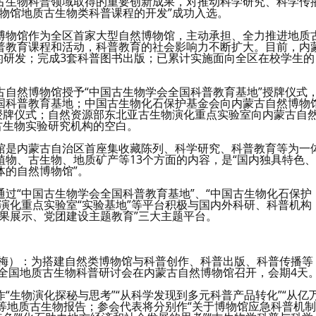
古生物科普领域取得的重要创新成果，对推动科学研究、科学传
物馆地质古生物类科普课程的开发”成功入选。
博物馆作为全区首家大型自然博物馆，主动承担、全力推进地质
普教育课程和活动，科普教育的社会影响力不断扩大。目前，内
程的研发；完成3套科普图书出版；已累计实施面向全区在校学生的
自然博物馆授予“中国古生物学会全国科普教育基地”授牌仪式
国科普教育基地；中国古生物化石保护基金会向内蒙古自然博物
授牌仪式；自然资源部东北亚古生物演化重点实验室向内蒙古自
古生物实验研究机构的空白。
馆是内蒙古自治区首座集收藏陈列、科学研究、科普教育等为一
物、古生物、地质矿产等13个方面的内容，是“国内独具特色、
体的自然博物馆”。
过“中国古生物学会全国科普教育基地”、“中国古生物化石保护
演化重点实验室“实验基地”等平台积极与国内外科研、科普机构
果展示、党团建设主题教育”三大主题平台。
红梅）：为搭建自然类博物馆与科普创作、科普出版、科普传播等
届全国地质古生物科普研讨会在内蒙古自然博物馆召开，会期4天
“生物演化探秘与思考”“从科学发现到多元科普产品转化”“从亿
”等地质古生物报告；参会代表将分别作“关于博物馆应急科普机制