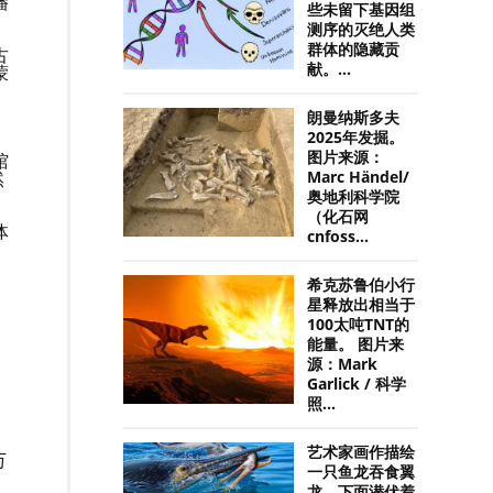
播
些未留下基因组
测序的灭绝人类
群体的隐藏贡
古
献。...
蒙
朗曼纳斯多夫
2025年发掘。
，
图片来源：
馆
然
Marc Händel/
奥地利科学院
（化石网
体
cnfoss...
希克苏鲁伯小行
星释放出相当于
100太吨TNT的
能量。 图片来
源：Mark
Garlick / 科学
照...
。
艺术家画作描绘
万
一只鱼龙吞食翼
龙，下面潜伏着