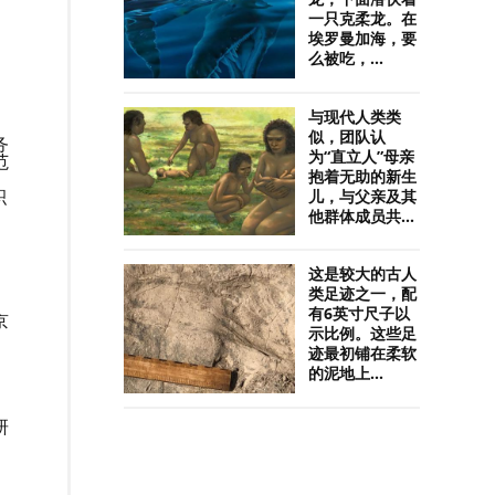
一只克柔龙。在
埃罗曼加海，要
么被吃，...
与现代人类类
似，团队认
务
为“直立人”母亲
范
抱着无助的新生
积
儿，与父亲及其
他群体成员共...
这是较大的古人
类足迹之一，配
有6英寸尺子以
京
示比例。这些足
迹最初铺在柔软
的泥地上...
研