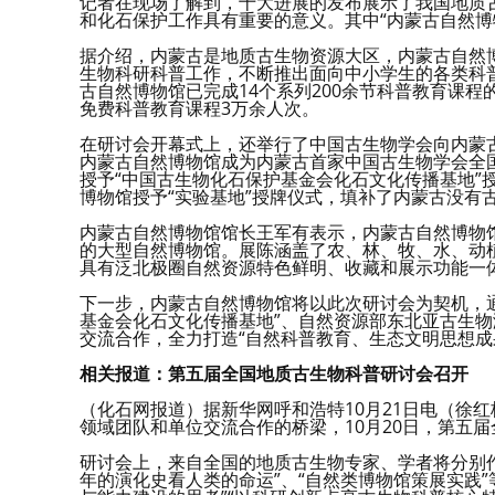
记者在现场了解到，十大进展的发布展示了我国地质
和化石保护工作具有重要的意义。其中“内蒙古自然博
据介绍，内蒙古是地质古生物资源大区，内蒙古自然
生物科研科普工作，不断推出面向中小学生的各类科
古自然博物馆已完成14个系列200余节科普教育课
免费科普教育课程3万余人次。
在研讨会开幕式上，还举行了中国古生物学会向内蒙古
内蒙古自然博物馆成为内蒙古首家中国古生物学会全
授予“中国古生物化石保护基金会化石文化传播基地”
博物馆授予“实验基地”授牌仪式，填补了内蒙古没有
内蒙古自然博物馆馆长王军有表示，内蒙古自然博物
的大型自然博物馆。展陈涵盖了农、林、牧、水、动植
具有泛北极圈自然资源特色鲜明、收藏和展示功能一
下一步，内蒙古自然博物馆将以此次研讨会为契机，通
基金会化石文化传播基地”、自然资源部东北亚古生物
交流合作，全力打造“自然科普教育、生态文明思想成
相关报道：第五届全国地质古生物科普研讨会召开
（化石网报道）据新华网呼和浩特10月21日电（徐
领域团队和单位交流合作的桥梁，10月20日，第五
研讨会上，来自全国的地质古生物专家、学者将分别作
年的演化史看人类的命运”、“自然类博物馆策展实践