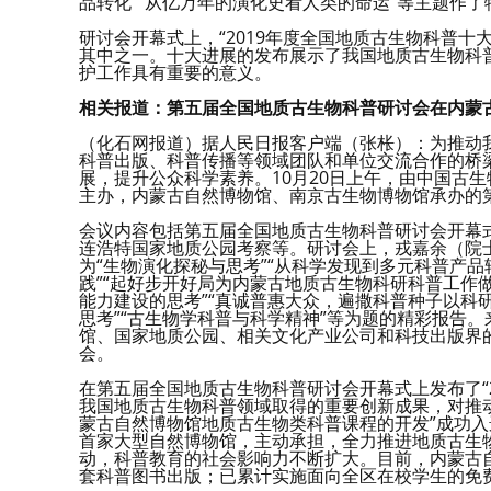
品转化”“从亿万年的演化史看人类的命运”等主题作了
研讨会开幕式上，“2019年度全国地质古生物科普十
其中之一。十大进展的发布展示了我国地质古生物科
护工作具有重要的意义。
相关报道：第五届全国地质古生物科普研讨会在内蒙
（化石网报道）据人民日报客户端（张枨）：为推动
科普出版、科普传播等领域团队和单位交流合作的桥
展，提升公众科学素养。10月20日上午，由中国古
主办，内蒙古自然博物馆、南京古生物博物馆承办的
会议内容包括第五届全国地质古生物科普研讨会开幕
连浩特国家地质公园考察等。研讨会上，戎嘉余（院
为“生物演化探秘与思考”“从科学发现到多元科普产品
践”“起好步开好局为内蒙古地质古生物科研科普工作做
能力建设的思考”“真诚普惠大众，遍撒科普种子以科
思考”“古生物学科普与科学精神”等为题的精彩报告
馆、国家地质公园、相关文化产业公司和科技出版界的
会。
在第五届全国地质古生物科普研讨会开幕式上发布了“
我国地质古生物科普领域取得的重要创新成果，对推
蒙古自然博物馆地质古生物类科普课程的开发”成功
首家大型自然博物馆，主动承担，全力推进地质古生
动，科普教育的社会影响力不断扩大。目前，内蒙古自
套科普图书出版；已累计实施面向全区在校学生的免