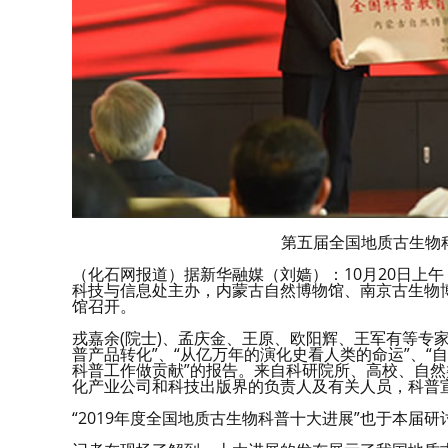
第五届全国地质古生物
（化石网报道）据新华融媒（刘嫱）：10月20日上
科技与信息处主办，内蒙古自然博物馆、南京古生物
馆召开。
戎嘉余(院士)、孟庆金、王原、欧阳辉、王军有等专
普产品转化”、“从亿万年的演化史看人类的命运”、“
科普工作做贡献”的报告。来自科研院所、高校、自
化产业公司和科技出版界的负责人及有关人员，科普宣
“2019年度全国地质古生物科普十大进展”也于本届