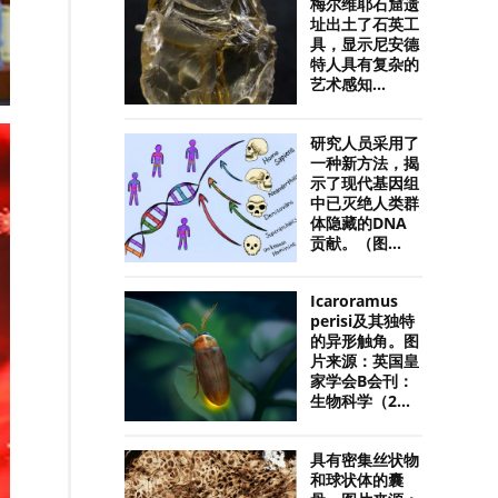
梅尔维耶石窟遗
址出土了石英工
具，显示尼安德
特人具有复杂的
艺术感知...
研究人员采用了
一种新方法，揭
示了现代基因组
中已灭绝人类群
体隐藏的DNA
贡献。（图...
Icaroramus
perisi及其独特
的异形触角。图
片来源：英国皇
家学会B会刊：
生物科学（2...
具有密集丝状物
和球状体的囊