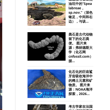
油坑中的“Spea
labreae，
sp.nov.”（深色
锹足，中间和右
边），与该...
粪石是古代动物
留下的化石粪
便。 图片来
源：弗林德斯大
学（化石网
cnfossil.com）
据...
化石化的巨齿鲨
牙齿吸收海洋中
的稀土元素和矿
物质。 图片来
源：NOAA海洋
探索，2026...
考古学家在法国