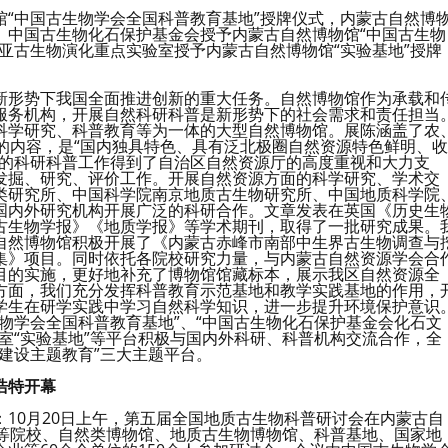
“中国古生物学会全国科普教育基地”授牌仪式，内蒙古自然博
。中国古生物化石保护基金会授予内蒙古自然博物馆“中国古生物
亚古生物演化重点实验室授予内蒙古自然博物馆“实验基地”授牌
。
新形势下我国全面推进创新的重大任务。自然博物馆作为承载和
服务机构，开展自然科研科普是新形势下的社会需求和责任担当
科学研究、科普教育等为一体的大型自然博物馆。展陈涵盖了农
的内容，是“国内独具特色、具有泛北极圈自然资源特色鲜明、收
馆的科研科普工作得到了自治区自然资源厅的高度重视和大力支
发掘、研究、评价工作。开展自然资源方面的科学研究、学术交
类研究所、中国科学院南京地质古生物研究所、中国地质科学院
国内外研究机构开展广泛的科研合作。文章发表在英国《历史生
古生物学报》《地质学报》等学术期刊，取得了一批研究成果。
自然博物馆积极开展了《内蒙古赤峰市南部中生界古生物调查与
集》项目。同时依托各院校研究力量，与内蒙古自然资源学会合
目的实施，更好地补充了博物馆馆藏标本，展示我区自然资源全
方面，我们充分发挥科普教育示范基地和教学实践基地的作用，
学生在研学实践中学习自然科学知识，进一步提升环境保护意识
物学会全国科普教育基地”、“中国古生物化石保护基金会化石文
室“实验基地”等平台积极与国内外科研、科普机构交流合作，全
建设主题教育”三大主题平台。
浩特开幕
10月20日上午，第五届全国地质古生物科普研讨会在内蒙古自
高等院校、自然类博物馆、地质古生物博物馆、科普基地、国家地