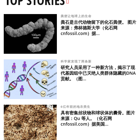
TOP STORIES
粪便让地球上的生命
粪石是古代动物留下的化石粪便。 图片
来源：弗林德斯大学（化石网
cnfossil.com）据...
科学家发现了两条新
研究人员采用了一种新方法，揭示了现
代基因组中已灭绝人类群体隐藏的DNA
贡献。（图...
6亿年前的地衣类生
具有密集丝状物和球状体的囊骨。图片
来源：Qu 等人。（化石网
cnfossil.com）据美国...