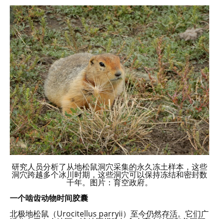
研究人员分析了从地松鼠洞穴采集的永久冻土样本，这些
洞穴跨越多个冰川时期，这些洞穴可以保持冻结和密封数
千年。图片：育空政府。
一个啮齿动物时间胶囊
北极地松鼠（Urocitellus parryii）至今仍然存活。它们广