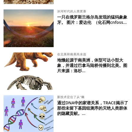
冰河时代的人类更喜
一只在俄罗斯兰格尔岛发现的猛犸象象
牙。 图片：爱达伦 （化石网cnfoss...
在北美和南美尚未连
地懒起源于南美洲，体型可达小型大
象，并通过巴拿马陆桥传播到北美。图
片来源：洛杉...
新技术定位了从“幽
通过DNA中的家谱关系，TRACE揭示了
那些未留下基因组测序的灭绝人类群体
的隐藏贡献。...