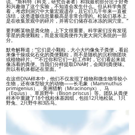
说。“斯科特（科克，研究合著者）和我最初部分出于好奇
和兴趣做了这个实验，不知道会发生什么。但从科学角度
看，考虑到洞穴中大量宏观遗存，且它们几千年来一直被
冻结，这类遗骸信息量极高是非常合理的。松鼠们基本上
是在收集景观中的碎片，并将它们储存在冰冻的洞穴里。”
要判断某物是粪化物，上下文很重要。科学家们没有发现
零星的粪便颗粒，而是发现粪便作为更大洞穴系统的一部
分。
默奇解释道：“它们是小颗粒，大小大约像兔子粪便，看起
来像干燥或化石化的粪便颗粒，而不是随机的沉积物团块
或植物碎片。”“不过你和它们一起工作时，它们看起来就
像冻着的粪便。当我们分样提取DNA时，会闻到粪便味。
所以有机体都还在里面。”
在这些DNA样本中，他们不仅发现了植物和微生物等较小
生物，还有体型较大的动物——长毛象（Mammuthus
primigenius）、美洲猎豹（Miracinonyx）、马
（Equus）、草原野牛（Bison priscus）等。团队从粪便
样本中重建了18个线粒体基因组，包括12只地松鼠、1只
野兔、2只野牛和3匹马。