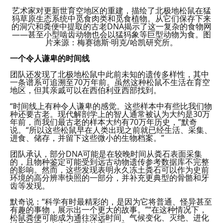
艺术家对更新世育空地区的重建，描绘了北极地松鼠在猛
犸草原生态系统中觅食肉类和觅食植物。从它们保存下来
的洞穴和粪便中提取的古老DNA揭示了这一复杂的食物网
——甚至小型啮齿动物也会以猛犸象等巨型动物为食。图
片来源：梅赛德斯·明克/哈凯研究所。
一个令人谦卑的时间线
团队还发现了北极地松鼠中此前未知的遗传多样性，其中
一条谱系可追溯至70万年前。虽然这种松鼠不生活在育空
地区，但其亲戚可以在西伯利亚西部找到。
“时间线上有种令人谦卑的感觉。这些样本中有些比我们物
种还要古老。现代解剖学上的智人通常被认为大约是30万
年前，而我们最古老的样本大约有70万年历史，”默奇
说。“所以这些松鼠早在人类出现之前就已经生活、采集、
进食、储存，并留下这些微小的生物档案。”
团队承认，部分DNA可能是在较晚时间从粪石表面采集
的，且物种鉴定可能受到远古动物遗传参考数据库不完整
的影响。然而，这些发现表明永久冻土粪石可以作为史前
环境的高分辨率快照的一部分，并补充更典型的骨骼和牙
齿等发现。
默奇说：“科学有时最精彩的，是因为它将普通、怪异甚至
有趣的事物，展示出一个更大的故事。”“在这种情况下，
松鼠粪便可能成为通往深远时间、气候变化、灭绝、进化