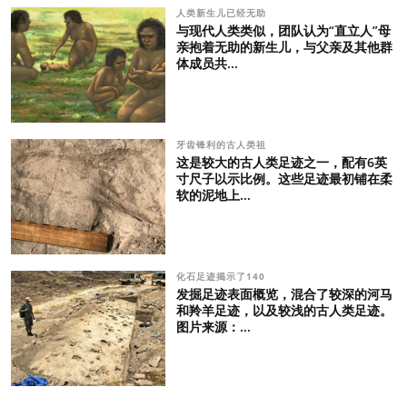
人类新生儿已经无助
与现代人类类似，团队认为“直立人”母
亲抱着无助的新生儿，与父亲及其他群
体成员共...
牙齿锋利的古人类祖
这是较大的古人类足迹之一，配有6英
寸尺子以示比例。这些足迹最初铺在柔
软的泥地上...
化石足迹揭示了140
发掘足迹表面概览，混合了较深的河马
和羚羊足迹，以及较浅的古人类足迹。
图片来源：...