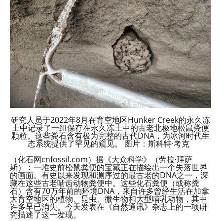
研究人员于2022年8月在育空地区Hunker Creek的永久冻
土中记录了一组保存在永久冻土中的古老北极地松鼠粪便
颗粒。这些粪石含有极为完整的古代DNA，为冰河时代生
态系统提供了罕见的窥见。 图片：斯科特·考克
（化石网cnfossil.com）据《大众科学》（劳拉·拜萨
斯）：一堆史前松鼠粪便的宝藏正在描绘出一个失落世界
的画面。有史以来发现和测序过的最古老的DNA之一，深
藏在这些古老啮齿动物粪便中。这些化石粪便（或称粪
石）含有70万年前的环境DNA，来自许多曾经生活在加拿
大育空地区的植物、昆虫、微生物和大型哺乳动物，其中
许多早已消失。今天发表在《自然通讯》杂志上的一项研
究描述了这一发现。