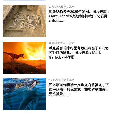
古代DNA显示，冰河
朗曼纳斯多夫2025年发掘。图片来源：
Marc Händel/奥地利科学院（化石网
cnfoss...
新的研究表明，恐龙
希克苏鲁伯小行星释放出相当于100太
吨TNT的能量。 图片来源：Mark
Garlick / 科学照...
40英尺长的克柔龙吃
艺术家画作描绘一只鱼龙吞食翼龙，下
面潜伏着一只克柔龙。在埃罗曼加海，
要么被吃，...