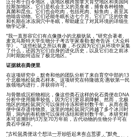
泛分布于白令地区，该地区横跨加拿大育空地区和美国阿
拉斯加地区。它们是机会主义的觅食者，捕食各种植物、
真菌和昆虫。它们也会吃肉，包括死肉、鲸鱼肉，甚至其
他啮齿动物。它们还能冬眠长达七个月。它们广泛的饮食
和长期在冰冻洞穴中冬眠，帮助建立了对其环境的详细生
物学记录。
“我一直形容它们有点像微小的北极驮鼠，”研究合著者、
麦克马斯特大学生物分子考古学家泰勒·默奇告诉《大众科
学》。“这些松鼠之所以有趣，不仅因为它们从环境中采集
了什么，还因为它们自身的进化历史，以及它们在之前冰
川时期如何适应了极北地区。”
证据就在粪便里
在这项研究中，默奇和他的团队分析了来自育空中部的13
个北极地松鼠粪石样本。这项研究在特隆德克·惠钦第一民
族领地内进行，并获得许可。
与骨骼或沉积物相比，像这些粪石这样的化石粪便在DNA
分析中使用频率较低，因为它们更容易降解。然而，北极
地区的地松鼠洞穴可以保持冷冻和密封数千年，从而在粪
便中保存遗传物质。这里的地松鼠洞穴跨越了多个冰川时
期，洞内的有机物可以保持冻结和密封数千年。本研究样
本可追溯到约3万至70万年前，古代动物的生物分子可在
粪石中保存。
“古松鼠粪便这个想法一开始听起来有点荒谬，”默奇