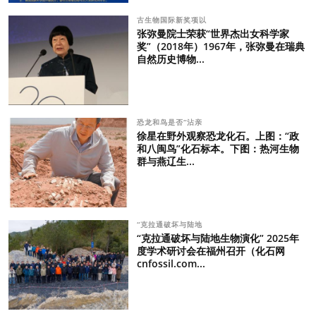
古生物国际新奖项以
张弥曼院士荣获“世界杰出女科学家
奖”（2018年）1967年，张弥曼在瑞典
自然历史博物...
恐龙和鸟是否“沾亲
徐星在野外观察恐龙化石。上图：“政
和八闽鸟”化石标本。下图：热河生物
群与燕辽生...
“克拉通破坏与陆地
“克拉通破坏与陆地生物演化” 2025年
度学术研讨会在福州召开（化石网
cnfossil.com...