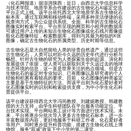
（化石网报道）据澎湃陕西：近日，由西北大学信息科学
与技术学院、地质学系合作建设的古生物化石AI鉴定交流
平台正式上线。该平台依托西北大学地质学系古生物化石
标本库，通过互联网和移动终端，采用多种灵活便捷的在
线查询方式，为公众提供系统、全面、科学的古生物化石
图像实时检索平台。平台所呈现的网页和小程序的数据库
可通过用户上传的未知古生物化石图像或化石残片图像提
取化石图像特征，检索数据库，得到与其最为相似的K张
图像，确定古生物化石的所属类型、历史时期等信息。
古生物化石是大自然留给人类的珍贵自然遗产，通过这些
古生物化石，人类可以对距今久远的历史年代进行分析与
畅想。针对古生物的研究为人类探索生命的起源、演化和
发展提供了依据，使人类可以获取到关于久远过去的地球
生态环境的信息，这一直是世界关注的热点领域。但是古
生物化石的鉴定对专业知识、已有图像以及研究者的个人
经验和积累有着较高的要求。目前，化石图像的种类鉴定
主要是基于生物特征的方法。而该平台则为化石爱好者对
化石图像实时的识别和检索提供支撑，为中小学生化石科
普提供平台。
该平台建设获得西北大学冯筠教授、刘建妮教授、韩建教
授的大力支持，由学生科研团队在平台服务功能定位、平
台技术实现、平台网站美工设计等方面进行技术实现。未
来，平台将逐步分批次导入更多古生物化石标本，进一步
丰富数据库内容，更好地服务于科研工作者、化石爱好者
等用户。同时逐步提升科普功能，搭建古生物化石线上博
物馆，服务“双减”政策下中小学的第二课堂。