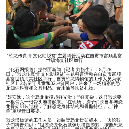
“恐龙传真情 文化助脱贫”主题科普活动在自贡市富顺县富
世镇海棠社区举行
（化石网报道）据封面新闻（记者 刘恪生）：8月28
日，“恐龙传真情 文化助脱贫”主题科普活动在自贡市富顺
县富世镇海棠社区举行，自贡恐龙博物馆的工作人员为该
社区112名留守儿童和32户贫困户，带来了一场精彩的恐
龙知识科普和文具用品、食用油等扶贫礼物。
“好安逸，这个恐龙蛋摸起好光滑！”“好复杂，这只恐龙要
一根骨头一根骨头地拼起来。”在现场，孩子们亲自参与恐
龙骨架组装过程，了解恐龙身体结构和骨骼特征，让“神
兽”重现昔日英姿。
恐龙博物馆的工作人员一边装架恐龙骨架标本，一边给孩
子们科普知识：“组装恐龙化石就像玩拼图游戏，按照恐龙