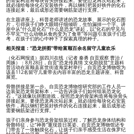
的骨架构造将每块骨头拼接起来。要使恐龙再次站起来，
就必须给每块化石安装铁件，再以钢钉把装好铁件的化石
连接起来，最后成形还需要钢筋架进行支撑。”
在主题讲座上，科普老师讲述的恐龙故事、展示的化石图
片，引得孩子们睁大眼睛仔细倾听，生怕漏掉一个字。讲
座中从“什么是化石”“什么是恐龙”讲起，以“化石的罕见与
不罕见”“什么动物从食肉变为了食草”等问题引发孩子们思
考，在孩子们的心中种下了探索真理的种子。
相关报道：“恐龙拼图”带给富顺百余名留守儿童欢乐
（化石网报道）据四川在线（记者 秦勇 自贡观察 曹治 /
周姝）：8月28日，自贡“恐龙传真情 文化助脱贫”主题科
普活动在富顺县富世街道海棠村举行，自贡恐龙博物馆为
该县112名留守儿童带去内容丰富的恐龙主题讲座、科普
展览。
骨骼拼接是第一步。自贡恐龙博物馆研究部的工作人员一
边装架恐龙骨架标本，一边告诉孩子们如何组装恐龙化
石，“这就像玩拼图游戏，按照恐龙的骨架构造将每块骨头
拼接起来。要使恐龙再次站起来，就必须给每块化石安装
铁件，再以钢钉把装好铁件的化石连接起来，最后成形还
需要钢筋架进行支撑。”
孩子们亲身参与恐龙骨架组装过程，了解恐龙身体结构和
骨骼特征，让“神兽”重现昔日英姿。自贡恐龙博物馆还专
门带去了一块触摸化石，让孩子们亲手感受生活在侏罗纪