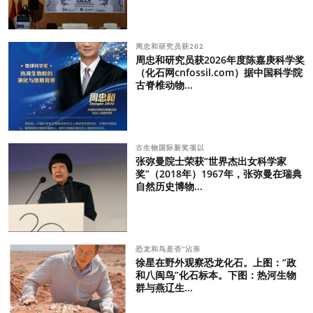
周忠和研究员获202
周忠和研究员获2026年度陈嘉庚科学奖
（化石网cnfossil.com）据中国科学院
古脊椎动物...
古生物国际新奖项以
张弥曼院士荣获“世界杰出女科学家
奖”（2018年）1967年，张弥曼在瑞典
自然历史博物...
恐龙和鸟是否“沾亲
徐星在野外观察恐龙化石。上图：“政
和八闽鸟”化石标本。下图：热河生物
群与燕辽生...