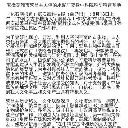
安徽芜湖市繁昌县关停的水泥厂变身中科院科研科普基地
（化石网报道）据安徽科技报（俞乃思）：8月18日上
午，“中科院古脊椎所人字洞科考工作站”和“中科院古脊椎
所安徽繁昌科研科普基地”揭牌仪式在安徽芜湖市繁昌县孙
村镇红花山集团总部举行。
为了更好地保护、开发、利用人字洞丰富的古生物、古人
类化石资源，最大限度地挖掘化石的科研、科普价值，充
分发挥对区域经济发展的促进作用，繁昌县和中科院古脊
椎所正式签订《战略合作协议》，再次启动 “安徽繁昌人
字洞遗址的发掘和综合研究”项目，利用红花山集团一座关
闭了的水泥厂、磁铁矿的办公场所，打造科研科普基地，
并配套建设人字洞新发现化石标本的修理馆、介绍大熊猫
演化的展览等，为乡村振兴注入了新的活力。据悉，将保
留下来的水泥厂、磁铁矿的办公场所设为科考基地、科普
基地有利于科研人员对该遗址长期开展科考发掘，将科研
成果转化为易于社会大众接受的知识，对于充分展示中华
民族的灿烂文明，增强民族自尊心、自信心、自豪感，发
展壮大文化事业和文化产业具有积极意义。
繁昌县历史悠久，文化底蕴深厚，文物资源丰富，拥有人
字洞遗址、繁昌窑遗址、皖南土墩墓群遗址3处全国重点
文物保护单位。多年来，该县县委、县政府高度重视文化
遗产保护工作，特别是人字洞遗址发现后，第一时间关停
红花山集团采石场和水泥生产企业，高标准编制保护规
划，修建保护展示设施。“在中科院古脊椎所的大力支持