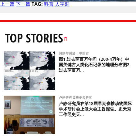
上一篇
下一篇
TAG:
科普
人字洞
TOP STORIES
回顾与展望：中国古
图1.过去两百万年间（200-4万年）中
国关键古人类化石记录的地理分布图2.
过去两百万...
卢静研究员获史天秀奖
卢静研究员在第18届早期脊椎动物国际
学术研讨会上做大会主旨报告。史天秀
工作照史天...