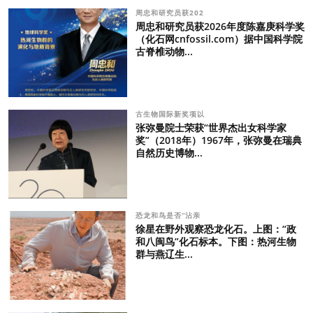
周忠和研究员获202
周忠和研究员获2026年度陈嘉庚科学奖
（化石网cnfossil.com）据中国科学院
古脊椎动物...
古生物国际新奖项以
张弥曼院士荣获“世界杰出女科学家
奖”（2018年）1967年，张弥曼在瑞典
自然历史博物...
恐龙和鸟是否“沾亲
徐星在野外观察恐龙化石。上图：“政
和八闽鸟”化石标本。下图：热河生物
群与燕辽生...