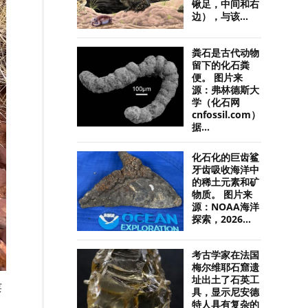
锹足，中间和右
边），与该...
粪石是古代动物
留下的化石粪
便。 图片来
源：弗林德斯大
学（化石网
cnfossil.com）
据...
化石化的巨齿鲨
牙齿吸收海洋中
的稀土元素和矿
物质。 图片来
源：NOAA海洋
探索，2026...
考古学家在法国
梅尔维耶石窟遗
址出土了石英工
莱
具，显示尼安德
特人具有复杂的