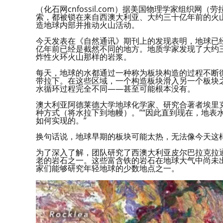
（化石网cnfossil.com）据美国物理学家组织
索，都被锁在来自西澳大利亚、大约三十亿年前的火
造地球内部并推动火山活动。
今天发表在《自然通讯》期刊上的发现表明，地球已
亿年前已经是截然不同的地方。地质学家发现了大约
炸性火环火山那样的岩浆。
每天，地球的水都通过一种称为板块构造的过程不断
带拉下。在这些区域，一个构造板块滑入另一个板块
水循环过程完全不同——甚至可能根本没有。
澳大利亚阿德莱德大学地球化学家、研究合著者埃里克
种方式（将水拉下到地幔）。”“因此直到现在，地表
如何实现的。”
换句话说，地球早期的板块可能太热，无法像今天这
为了深入了解，团队研究了西澳大利亚皮尔巴拉克拉通
老的岩石之一。这些富含铁的岩石在地球大气中尚未
家们能够研究年轻地球的少数地点之一。