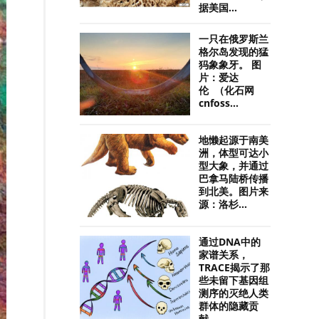
据美国...
一只在俄罗斯兰
格尔岛发现的猛
犸象象牙。 图
片：爱达
伦 （化石网
cnfoss...
地懒起源于南美
洲，体型可达小
型大象，并通过
巴拿马陆桥传播
到北美。图片来
源：洛杉...
通过DNA中的
家谱关系，
TRACE揭示了那
些未留下基因组
测序的灭绝人类
群体的隐藏贡