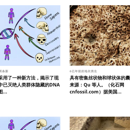
两条新
6亿年前的地衣类生
采用了一种新方法，揭示了现
具有密集丝状物和球状体的囊
中已灭绝人类群体隐藏的DNA
来源：Qu 等人。（化石网
...
cnfossil.com）据美国...