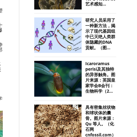
艺术感知...
塑
研究人员采用了
十
一种新方法，揭
爆
示了现代基因组
中已灭绝人类群
体隐藏的DNA
冲
贡献。（图...
部
那
Icaroramus
是
perisi及其独特
的异形触角。图
片来源：英国皇
家学会B会刊：
生物科学（2...
学
具有密集丝状物
和球状体的囊
骨。图片来源：
Qu 等人。（化
石网
cnfossil.com）