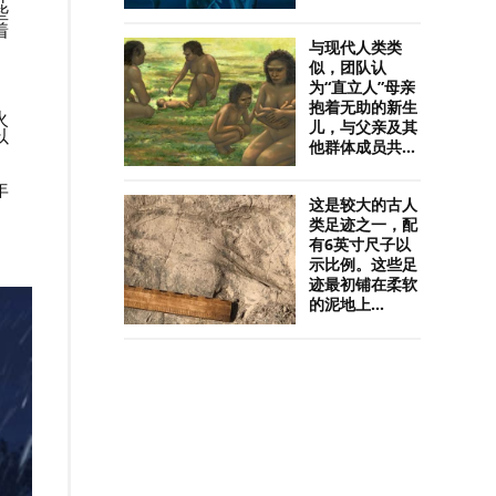
些
着
与现代人类类
似，团队认
为“直立人”母亲
抱着无助的新生
火
儿，与父亲及其
以
他群体成员共...
年
这是较大的古人
类足迹之一，配
有6英寸尺子以
示比例。这些足
迹最初铺在柔软
的泥地上...