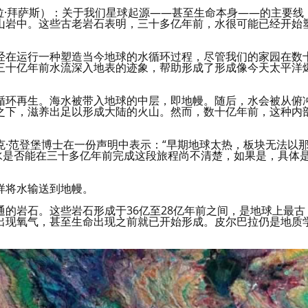
网（劳拉·拜萨斯）：关于我们星球起源——甚至生命本身——的主要线
山岩中。这些古老岩石表明，三十多亿年前，水很可能已经开始
经在运行一种塑造当今地球的水循环过程，尽管我们的家园在数
三十亿年前水流深入地表的迹象，帮助形成了形成像今天太平洋
循环再生。海水被带入地球的中层，即地幔。随后，水会被从俯
之下，滋养出足以形成大陆的火山。然而，数十亿年前，这种内
·范登堡博士在一份声明中表示：“早期地球太热，板块无法以
水是否能在三十多亿年前完成这段旅程尚不清楚，如果是，具体
样将水输送到地幔。
的岩石。这些岩石形成于36亿至28亿年前之间，是地球上最古
出现氧气，甚至生命出现之前就已开始形成。皮尔巴拉仍是地质