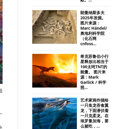
献。...
朗曼纳斯多夫
2025年发掘。
图片来源：
Marc Händel/
奥地利科学院
（化石网
cnfoss...
希克苏鲁伯小行
星释放出相当于
100太吨TNT的
能量。 图片来
源：Mark
Garlick / 科学
照...
活
艺术家画作描绘
一只鱼龙吞食翼
龙，下面潜伏着
一
一只克柔龙。在
埃罗曼加海，要
么被吃，...
外