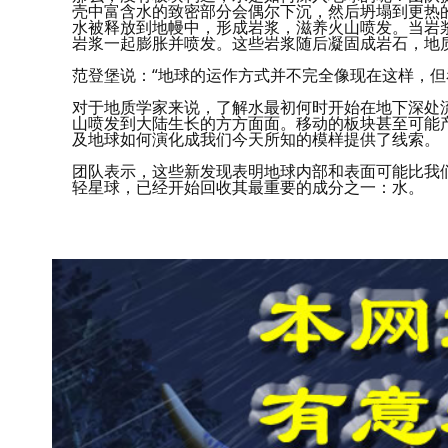
壳中富含水的致密部分会偶尔下沉，然后坍塌到更热
水被释放到地幔中，形成岩浆，滋养火山喷发。当岩
岩浆一起膨胀并喷发。这些岩浆随后凝固成岩石，地
范登堡说：“地球的运作方式并不完全像现在这样，但
对于地质学家来说，了解水最初何时开始在地下深处
山喷发到大陆生长的方方面面。移动的板块甚至可能
及地球如何演化成我们今天所知的模样提供了线索。
团队表示，这些新发现表明地球内部和表面可能比我
轻星球，已经开始回收其最重要的成分之一：水。