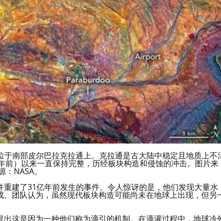
位于南部皮尔巴拉克拉通上。克拉通是古大陆中稳定且地质上不
亿年前）以来一直保持完整，历经板块构造和侵蚀的冲击。图片来
源：NASA。
并重建了31亿年前发生的事件。令人惊讶的是，他们发现大量水
成。团队认为，虽然现代板块构造可能尚未在地球上出现，但另
提出这是因为一种他们称为滴引的机制。在滴灌过程中，地球冷