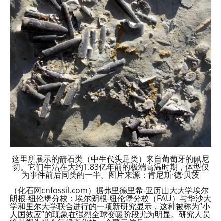
这里所展示的箭石类（中生代头足类）来自葡萄牙的佩尼
切。它们生活在大约1.83亿年前的极端高温时期，体型仅
为事件前后同类的一半。图片来源：肯尼斯·德·贝茨
（化石网cnfossil.com）据弗里德里希-亚历山大大学埃尔
朗根-纽伦堡分校：埃尔朗根-纽伦堡分校（FAU）与华沙大
学和里尔大学联合进行的一项新研究显示，这种被称为“小
人国效应”的现象在强烈全球变暖阶段尤为明显。研究人员