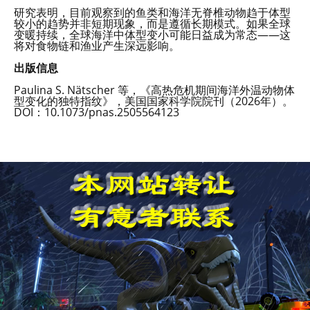
研究表明，目前观察到的鱼类和海洋无脊椎动物趋于体型
较小的趋势并非短期现象，而是遵循长期模式。如果全球
变暖持续，全球海洋中体型变小可能日益成为常态——这
将对食物链和渔业产生深远影响。
出版信息
Paulina S. Nätscher 等，《高热危机期间海洋外温动物体
型变化的独特指纹》，美国国家科学院院刊（2026年）。
DOI：10.1073/pnas.2505564123