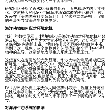
将其视为当今气候变化的一个警示信号。
研究团队分析了近9000条来自化石、历史和现代的尺寸变
化。这使得大约4.5亿年间海洋动物体型的变化得以比较。
发表在《美国国家科学院院刊》上的这些结果表明，当前
的变暖将导致海洋生物体萎缩。
海洋动物如何应对环境危机
“我们的数据显示，体型的减少是海洋动物对环境危机的普
遍反应，”前佛罗里达大学古环境分析主席、该研究第一作
者保利娜·内彻博士说。“我们在非常不同的动物群体中观
察到了这一现象，从个别物种的侏儒症到整个群体中小型
物种的主导。这清楚地表明生态系统正承受压力。”
这些变化在变暖阶段尤为显著。华沙大学的肯尼斯·德巴茨
解释道：“在所有环境危机中，无论是由变暖还是非由，身
体尺寸的缩小都会发生在社区内部。”“然而，特别值得注
意的是，明显变暖的危机会导致物种内部直接发生更强烈
且变化更大的变化;也就是说，真正的矮化。平均来看，这
些影响在变暖期间的强度约为其他危机的两倍。”
FAU古环境分析主席沃尔夫冈·基斯林表示，温度上升与相
关性也非常明显：“温度上升越强烈，体型缩小就越明显。
因此，地球的历史为海洋的未来提供了一个明确的警示信
号。”
对海洋生态系统的影响