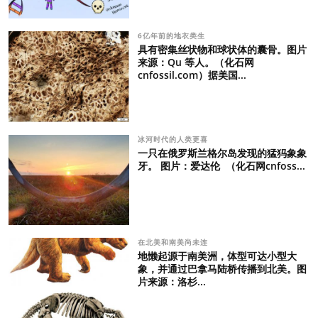
6亿年前的地衣类生
具有密集丝状物和球状体的囊骨。图片
来源：Qu 等人。（化石网
cnfossil.com）据美国...
冰河时代的人类更喜
一只在俄罗斯兰格尔岛发现的猛犸象象
牙。 图片：爱达伦 （化石网cnfoss...
在北美和南美尚未连
地懒起源于南美洲，体型可达小型大
象，并通过巴拿马陆桥传播到北美。图
片来源：洛杉...