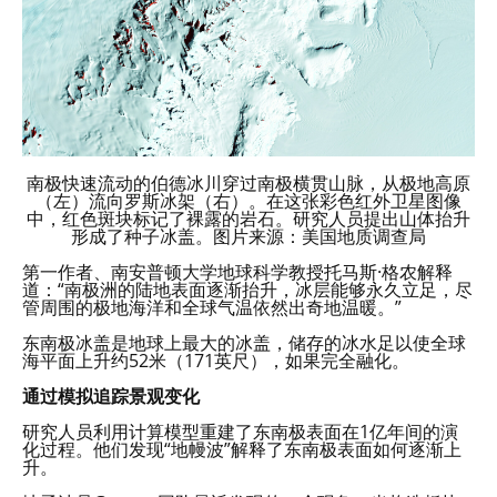
南极快速流动的伯德冰川穿过南极横贯山脉，从极地高原
（左）流向罗斯冰架（右）。在这张彩色红外卫星图像
中，红色斑块标记了裸露的岩石。研究人员提出山体抬升
形成了种子冰盖。图片来源：美国地质调查局
第一作者、南安普顿大学地球科学教授托马斯·格农解释
道：“南极洲的陆地表面逐渐抬升，冰层能够永久立足，尽
管周围的极地海洋和全球气温依然出奇地温暖。”
东南极冰盖是地球上最大的冰盖，储存的冰水足以使全球
海平面上升约52米（171英尺），如果完全融化。
通过模拟追踪景观变化
研究人员利用计算模型重建了东南极表面在1亿年间的演
化过程。他们发现“地幔波”解释了东南极表面如何逐渐上
升。