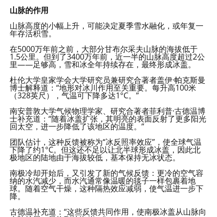
山脉的作用
山脉高度的小幅上升，可能决定夏季雪水融化，或年复一
年存活积雪。
在5000万年前之前，大部分甘布尔采夫山脉的海拔低于
1.5公里。但到了3400万年前，近一半的山脉高度超过2公
里——足够高，雪和冰全年持续存在，最终形成冰盖。
杜伦大学皇家学会大学研究员兼研究合著者盖伊·帕克斯曼
博士解释道：“地形对冰川作用至关重要。每升高100米
（328英尺），气温可下降多达1°C。”
南安普敦大学气候物理学家、研究合著者菲利普·古德温博
士补充道：“随着冰盖扩张，其明亮的表面反射了更多阳光
回太空，进一步降低了该地区的温度。”
团队估计，这种反馈被称为“冰反照率效应”，使全球气温
下降了约1°C。但这还不足以让北半球形成冰盖，因此北
极地区的陆地由于海拔较低，基本保持无冰状态。
南极冷却开始后，又引发了新的气候反馈：更冷的空气容
纳的水汽减少，而水汽通常像温暖的毯子一样包裹着地
球。随着空气干燥，这种隔热效应减弱，使气温进一步下
降。
古德温补充道：“这些反馈共同作用，使南极冰盖从山脉向