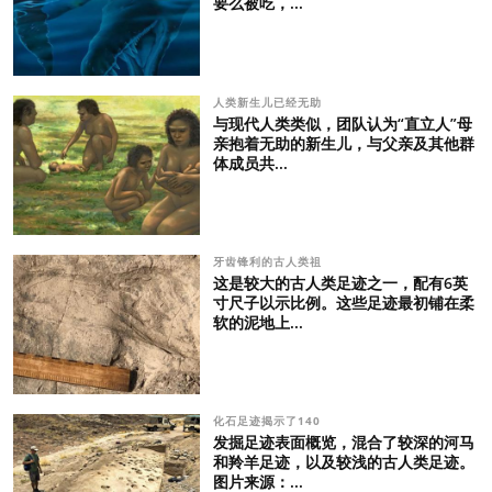
要么被吃，...
人类新生儿已经无助
与现代人类类似，团队认为“直立人”母
亲抱着无助的新生儿，与父亲及其他群
体成员共...
牙齿锋利的古人类祖
这是较大的古人类足迹之一，配有6英
寸尺子以示比例。这些足迹最初铺在柔
软的泥地上...
化石足迹揭示了140
发掘足迹表面概览，混合了较深的河马
和羚羊足迹，以及较浅的古人类足迹。
图片来源：...