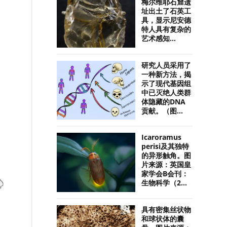
梅尔维耶石窟遗
址出土了石英工
具，显示尼安德
特人具有复杂的
艺术感知...
研究人员采用了
一种新方法，揭
示了现代基因组
中已灭绝人类群
体隐藏的DNA
贡献。（图...
Icaroramus
perisi及其独特
的异形触角。图
片来源：英国皇
家学会B会刊：
生物科学（2...
具有密集丝状物
和球状体的囊