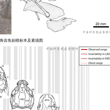
华角齿鱼副模标本及素描图