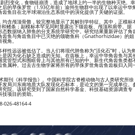
候剧烈变化，食物链崩溃，造成了地球上约一半的生物种灭绝。
后的早侏罗世（1.93亿年前）渝州生物群中出现了以幸运中华
角齿鱼目在北半球湖泊生态系统中的演化提供了关键的证据。
，均含颅顶骨骼，较完整地显示了其解剖学特征。其中，正模标
椎骨和鳍条；副模标本罕见同时显露出下颌齿板、颅顶和肩带。据
形态数据纳入肺鱼的分支系统学研究中。研究结果重新评估了角
与角齿鱼目中已灭绝的颌吻鱼科（Gnathorhizidae）的姐
新视角。
样性远远被低估了。当人们将现代肺鱼称为“活化石”时，认为
上是因为化石缺乏造成的无知。在齿板上，幸运中华角齿鱼与其
感觉管型式和围眶骨上与其他所有已知的中、新生代角齿鱼类都
齿鱼属种。过去古生物学家将所有的早侏罗世角齿鱼齿板归入同
学术期刊《科学报告》。中国科学院古脊椎动物与古人类研究所徐
开发局川东南地质大队发现化石标本，是论文的第一完成单位。
研究院。该研究受到了国家自然科学基金、科技基础资源调查专
科技项目的资助。
-026-48164-4