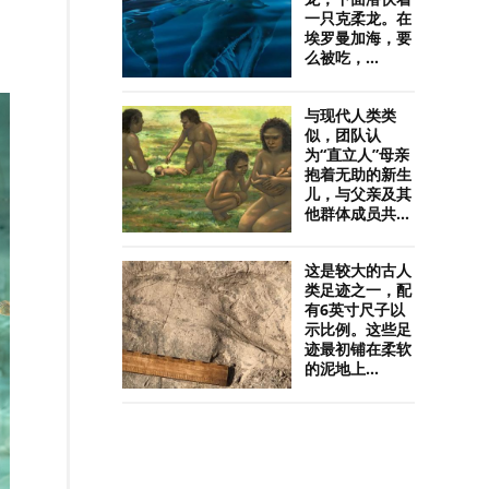
一只克柔龙。在
埃罗曼加海，要
么被吃，...
与现代人类类
似，团队认
为“直立人”母亲
抱着无助的新生
儿，与父亲及其
他群体成员共...
这是较大的古人
类足迹之一，配
有6英寸尺子以
示比例。这些足
迹最初铺在柔软
的泥地上...