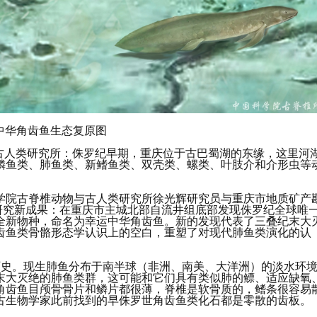
运中华角齿鱼生态复原图
动物与古人类研究所：侏罗纪早期，重庆位于古巴蜀湖的东缘，这里河
鳞鱼类、肺鱼类、新鳍鱼类、双壳类、螺类、叶肢介和介形虫等
学院古脊椎动物与古人类研究所徐光辉研究员与重庆市地质矿产
研究新成果：在重庆市主城北部自流井组底部发现侏罗纪全球唯
全新物种，命名为幸运中华角齿鱼。新的发现代表了三叠纪末大
齿鱼类骨骼形态学认识上的空白，重塑了对现代肺鱼类演化的认
历史。现生肺鱼分布于南半球（非洲、南美、大洋洲）的淡水环
末大灭绝的肺鱼类群，这可能和它们具有类似肺的鳔、适应缺氧
角齿鱼目颅骨骨片和鳞片都很薄，脊椎是软骨质的，鳍条很容易
古生物学家此前找到的早侏罗世角齿鱼类化石都是零散的齿板。