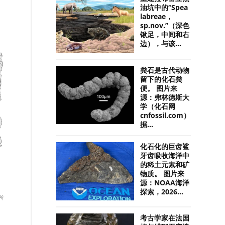
油坑中的“Spea
labreae，
sp.nov.”（深色
锹足，中间和右
边），与该...
粪石是古代动物
留下的化石粪
便。 图片来
源：弗林德斯大
学（化石网
cnfossil.com）
据...
化石化的巨齿鲨
牙齿吸收海洋中
的稀土元素和矿
物质。 图片来
源：NOAA海洋
探索，2026...
考古学家在法国