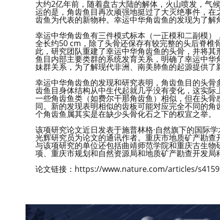
大约2亿年前，随着盘古大陆的解体，火山喷发，气
运的是，角齿鱼目再次顽强地挺过了大灭绝事件，在之
齿鱼为代表的新物种。幸运中华角齿鱼的发现为了解
幸运中华角齿鱼有三件模式标本（一正模和二副模）
全长约50 cm，除了头骨还保存有较完整的头后脊
此，研究团队重建了幸运中华角齿鱼的头骨，并将其
鱼目内部主要类群的系统发育关系，明确了幸运中华角齿鱼
妹群关系，为了解现代非洲、南美肺鱼的起源提供了
幸运中华角齿鱼的发现和研究表明，角齿鱼目的头骨多
齿鱼目身体结构从中生代起就几乎没有变化，这实际
一些角齿鱼类（如费尔干那角齿鱼）相似，但在头骨
同。新的发现表明相似的齿板可能对应完全不同的角
个角齿鱼属其实是在缺少头骨化石之下的权宜之举。
该项研究论文近日发表于施普林格·自然旗下的国际
光辉研究员为论文的通讯作者。重庆市地质矿产勘查
与该项研究的单位还包括曲靖师范学院和重庆古生物
项、重庆市规划和自然资源局和地质矿产勘查开发局
论文链接：https://www.nature.com/articles/s41598