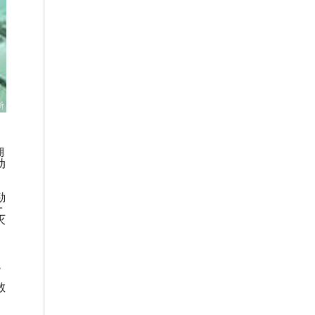
湖
动
勘
一
灭
境
、
散