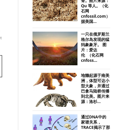
骨。图片来源：
Qu 等人。（化
石网
cnfossil.com）
据美国...
一只在俄罗斯兰
格尔岛发现的猛
犸象象牙。 图
片：爱达
伦 （化石网
cnfoss...
地懒起源于南美
洲，体型可达小
型大象，并通过
巴拿马陆桥传播
到北美。图片来
源：洛杉...
通过DNA中的
家谱关系，
TRACE揭示了那