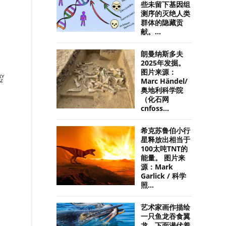
些未留下基因组
测序的灭绝人类
群体的隐藏贡
献。...
朗曼纳斯多夫
2025年发掘。
图片来源：
Marc Händel/
奥地利科学院
（化石网
cnfoss...
希克苏鲁伯小行
星释放出相当于
100太吨TNT的
能量。 图片来
源：Mark
Garlick / 科学
照...
艺术家画作描绘
一只鱼龙吞食翼
龙，下面潜伏着