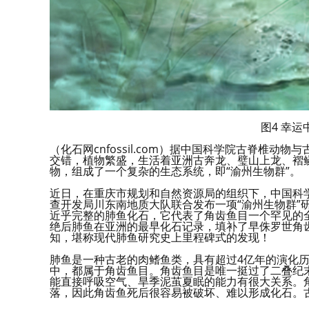
图4 幸
（化石网cnfossil.com）据中国科学院古脊椎
交错，植物繁盛，生活着亚洲古奔龙、璧山上龙、褶
物，组成了一个复杂的生态系统，即“渝州生物群”。
近日，在重庆市规划和自然资源局的组织下，中国科
查开发局川东南地质大队联合发布一项“渝州生物群”
近乎完整的肺鱼化石，它代表了角齿鱼目一个罕见的
绝后肺鱼在亚洲的最早化石记录，填补了早侏罗世角
知，堪称现代肺鱼研究史上里程碑式的发现！
肺鱼是一种古老的肉鳍鱼类，具有超过4亿年的演化
中，都属于角齿鱼目。角齿鱼目是唯一挺过了二叠纪
能直接呼吸空气、旱季泥茧夏眠的能力有很大关系。
落，因此角齿鱼死后很容易被破坏、难以形成化石。