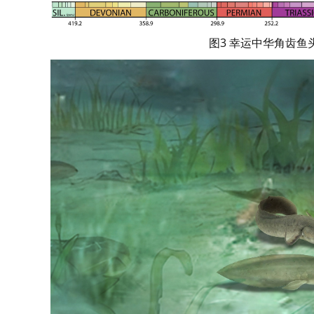
图3 幸运中华角齿