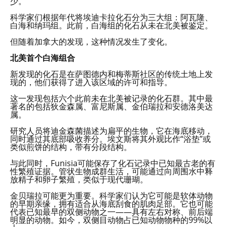
少。
科学家们根据年代将埃迪卡拉化石分为三大组：阿瓦隆、
白海和纳玛组。此前，白海组的化石从未在北美被鉴定。
但随着加拿大的发现，这种情况发生了变化。
北美首个白海组合
新发现的化石是在萨图德内和梅蒂斯社区的传统土地上发
现的，他们获得了进入该区域的许可和指导。
这一发现包括六个此前未在北美被记录的化石群。其中最
著名的包括狄金森属、富尼斯属、金伯瑞拉和安德洛美达
属。
研究人员将迪金森菌描述为扁平的生物，它在海底移动，
同时通过其底部吸收养分。埃文斯将其外观比作“浴垫”或
类似煎饼的结构，带有分段结构。
与此同时，Funisia可能保存了化石记录中已知最古老的有
性繁殖证据。管状生物成群生活，可能通过向周围水中释
放精子和卵子繁殖，类似于现代珊瑚。
金贝瑞拉可能更为重要。科学家们认为它可能是软体动物
的早期亲缘，拥有适合从海底刮食的肌肉足部。它也可能
代表已知最早的双侧动物之一——具有左右对称、前后端
明显的动物。如今，双侧目动物占已知动物物种的99%以