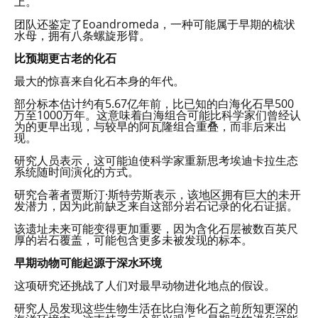
上。
团队还鉴定了Eoandromeda，一种可能属于早期的梳状
水母，拥有八条螺旋形臂。
比预期更古老的化石
最大的惊喜来自化石本身的年代。
部分标本估计约有5.67亿年前，比已知的白海化石早500
万至1000万年。这意味着白海组合可能比科学家们曾经认
为的更早出现，与较早的阿瓦隆组合重叠，而非后来出
现。
研究人员表示，这可能迫使科学家重新思考埃迪卡拉生态
系统随时间演化的方式。
研究合著者贾斯汀·斯特劳斯表示，该地区拥有巨大的未开
发潜力，因为此前缺乏来自这部分岩石记录的化石证据。
该遗址未来可能变得更加重要，因为含化石层被数百英尺
厚的岩石覆盖，可能包含更多未被发现的标本。
早期动物可能起源于深水环境
这项研究还挑战了人们对最早动物进化地点的假设。
研究人员发现这些生物生活在比白海化石之前所知更深的