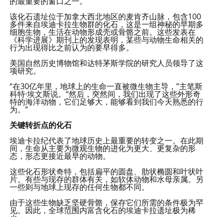
的最重要的窗口之一。
该化石遗址位于加拿大西北地区的麦肯齐山脉，包含100
多件来自埃迪卡拉生物群的化石，这是一组神秘的早期多
细胞生物，生活在动物形成壳或骨骼之前。这些发表在
《科学进展》期刊上的发现表明，某些与动物生命相关的
行为出现得比之前认为的要早得多。
美国自然历史博物馆和达特茅斯学院的研究人员领导了这
项研究。
“在30亿年里，地球上的生命一直被微生物主导，”主笔斯
科特·埃文斯说。“然后，突然间，我们出现了这些外形奇
特的海洋动物，它们足够大，能够看到我们今天熟悉的行
为。”
关键转折点的化石
埃迪卡拉纪代表了地球历史上最重要的转变之一。在此期
间，生命从主要为微观生物的进化为更大、更复杂的形
态，形态更接近最早的动物。
这些化石形状奇特，包括扁平的圆盘、肋状椭圆和叶状叶
片。有些与现存的群体有关，如软体动物和水母亲属。另
一些则与地球上现存的任何生物都不同。
由于这些生物缺乏坚硬骨骼，保存它们所需的条件极为罕
见。因此，全球范围内富含化石的埃迪卡拉遗址极为稀