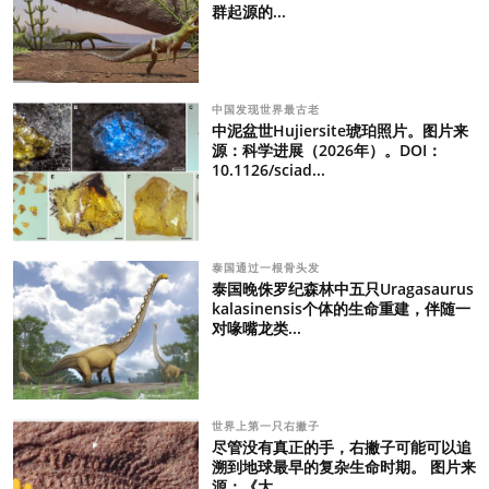
群起源的...
中国发现世界最古老
中泥盆世Hujiersite琥珀照片。图片来
源：科学进展（2026年）。DOI：
10.1126/sciad...
泰国通过一根骨头发
泰国晚侏罗纪森林中五只Uragasaurus
kalasinensis个体的生命重建，伴随一
对喙嘴龙类...
世界上第一只右撇子
尽管没有真正的手，右撇子可能可以追
溯到地球最早的复杂生命时期。 图片来
源：《大...