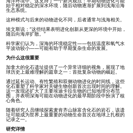
海洋环境中。这支持了一个新兴观点：早期动物进化可能
始于相对稳定的深水环境，随后动物逐渐扩展到浅海沿海
生态系统。
这种模式与后来的动物进化不同，后者通常与浅海相关。
埃文斯说：“这些结果表明进化创新从更深的环境中开始，
随后向海岸扩散。”
科学家们认为，深海的环境稳定性——包括温度和氧气水
平波动较小——可能有助于早期复杂生命的发展。
为什么这很重要
加拿大的化石遗址提供了一个异常详细的视角，展现了地
球历史上最难理解的篇章之一：首批复杂动物的崛起。
通过延长运动、有性繁殖和双侧动物进化的时间线，这些
化石重塑了科学家对关键生物创新首次出现时间的理解。
这一发现还扩大了主要埃迪卡拉生物的已知地理分布范
围，并表明深海可能在动物进化的最早期阶段中扮演了核
心角色。
随着研究人员继续探索麦肯齐山脉富含化石的岩石，该遗
址可能成为世界上最重要的动物生命首次在地球上扎根的
记录之一。
研究详情