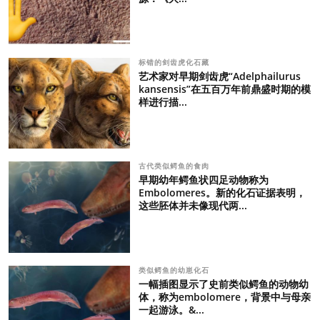
标错的剑齿虎化石藏
艺术家对早期剑齿虎“Adelphailurus
kansensis”在五百万年前鼎盛时期的模
样进行描...
古代类似鳄鱼的食肉
早期幼年鳄鱼状四足动物称为
Embolomeres。新的化石证据表明，
这些胚体并未像现代两...
类似鳄鱼的幼崽化石
一幅插图显示了史前类似鳄鱼的动物幼
体，称为embolomere，背景中与母亲
一起游泳。&...