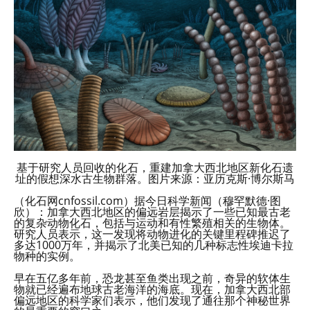
基于研究人员回收的化石，重建加拿大西北地区新化石遗
址的假想深水古生物群落。图片来源：亚历克斯·博尔斯马
（化石网cnfossil.com）据今日科学新闻（穆罕默德·图
欣）：加拿大西北地区的偏远岩层揭示了一些已知最古老
的复杂动物化石，包括与运动和有性繁殖相关的生物体。
研究人员表示，这一发现将动物进化的关键里程碑推迟了
多达1000万年，并揭示了北美已知的几种标志性埃迪卡拉
物种的实例。
早在五亿多年前，恐龙甚至鱼类出现之前，奇异的软体生
物就已经遍布地球古老海洋的海底。现在，加拿大西北部
偏远地区的科学家们表示，他们发现了通往那个神秘世界