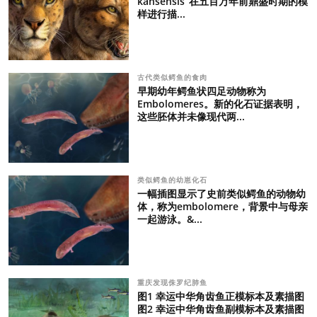
kansensis”在五百万年前鼎盛时期的模
样进行描...
古代类似鳄鱼的食肉
早期幼年鳄鱼状四足动物称为
Embolomeres。新的化石证据表明，
这些胚体并未像现代两...
类似鳄鱼的幼崽化石
一幅插图显示了史前类似鳄鱼的动物幼
体，称为embolomere，背景中与母亲
一起游泳。&...
重庆发现侏罗纪肺鱼
图1 幸运中华角齿鱼正模标本及素描图
图2 幸运中华角齿鱼副模标本及素描图