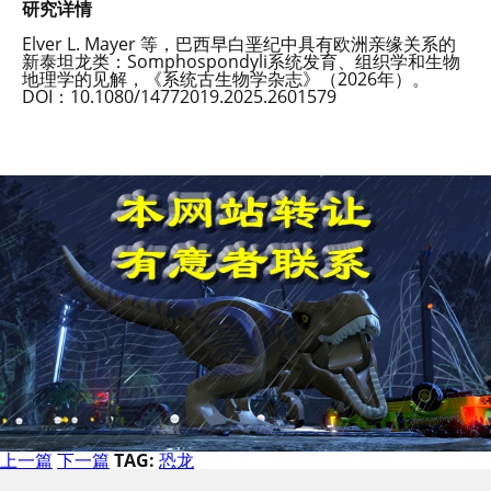
研究详情
Elver L. Mayer 等，巴西早白垩纪中具有欧洲亲缘关系的
新泰坦龙类：Somphospondyli系统发育、组织学和生物
地理学的见解，《系统古生物学杂志》（2026年）。
DOI：10.1080/14772019.2025.2601579
上一篇
下一篇
TAG:
恐龙