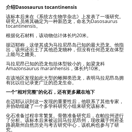
介绍Dasosaurus tocantinensis
该标本后来在《系统古生物学杂志》上发表了一项研究。
研究人员将其确定为一种新恐龙，命名为Dasosaurus
tocantinensis。
根据化石材料，该动物估计体长约20米。
据迈耶称，这使其成为马拉尼昂岛已知的最大恐龙。他指
出，该州还出土了其他恐龙物种，但没有任何恐龙在体型
上能与之媲美。
马拉尼昂已知的恐龙包括体型较小的，如梁龙科
Amazonsaurus maranhensis，体长约10米。
在该地区发现如此大型的蜥脚类恐龙，表明马拉尼昂岛拥
有比以往记录更广泛的恐龙生命。
一个“相对完整”的化石，还有更多藏在地下
在迈耶认识到这一发现的重要性后，他联系了其他专家，
并协助组建了一个多学科研究小组来研究该标本。
化石准备过程非常繁复。骨骼准备研究后，在帕拉州进行
了分析。该标本后来被运回马拉尼昂州，现收藏于州府圣
路易斯州自然历史与考古研究中心，该机构也参与了研
究。