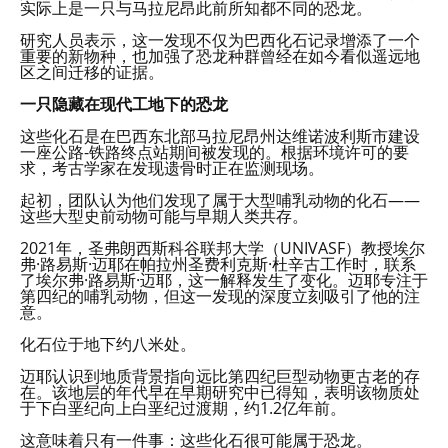
实际上是一只与马拉尼昂此前所知都不同的恐龙。
研究人员表示，这一发现不仅为巴西化石记录增添了一个
重要的新物种，也加强了恐龙种群曾经在如今看似遥远地
区之间迁移的证据。
一只隐藏在现代工地下的恐龙
这些化石是在巴西东北部马拉尼昂州达维诺波利斯市建设
一座公路-铁路终点站期间被发现的。根据环境许可的要
求，考古学家在发现遗骨时正在监测现场。
起初，团队认为他们发现了属于大型哺乳动物的化石——
这些大型史前动物可能与早期人类共存。
2021年，圣弗朗西斯科谷联邦大学（UNIVASF）教授埃尔
弗·路易斯·迈耶在帕拉州圣费利克斯·杜辛古工作时，联系
了埃尔弗·路易斯·迈耶，这一解释发生了变化。迈耶专注于
第四纪的哺乳动物，但这一发现的深度立刻吸引了他的注
意。
化石位于地下约八米处。
迈耶认识到地质背景指向远比第四纪巨型动物更古老的存
在。该地层的年代早在早期研究中已得知，表明该物质处
于下白垩纪向上白垩纪过渡期，约1.2亿年前。
这意味着只有一件事：这些化石很可能属于恐龙。