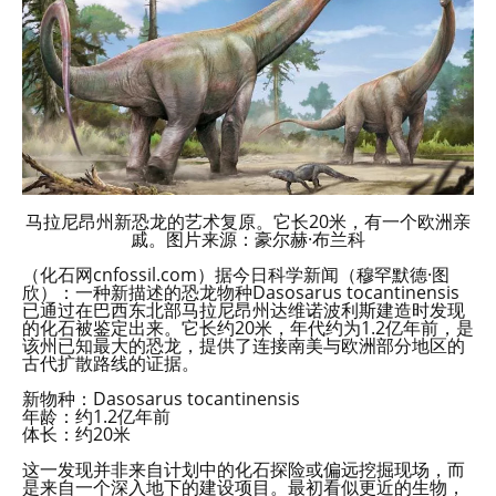
马拉尼昂州新恐龙的艺术复原。它长20米，有一个欧洲亲
戚。图片来源：豪尔赫·布兰科
（化石网cnfossil.com）据今日科学新闻（穆罕默德·图
欣）：一种新描述的恐龙物种Dasosarus tocantinensis
已通过在巴西东北部马拉尼昂州达维诺波利斯建造时发现
的化石被鉴定出来。它长约20米，年代约为1.2亿年前，是
该州已知最大的恐龙，提供了连接南美与欧洲部分地区的
古代扩散路线的证据。
新物种：Dasosarus tocantinensis
年龄：约1.2亿年前
体长：约20米
这一发现并非来自计划中的化石探险或偏远挖掘现场，而
是来自一个深入地下的建设项目。最初看似更近的生物，