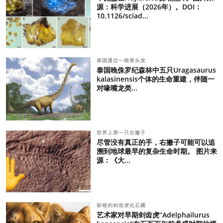
源：科学进展（2026年）。DOI：
10.1126/sciad...
泰国通过一根骨头发
泰国晚侏罗纪森林中五只Uragasaurus
kalasinensis个体的生命重建，伴随一
对喙嘴龙类...
世界上第一只右撇子
尽管没有真正的手，右撇子可能可以追
溯到地球最早的复杂生命时期。 图片来
源：《大...
标错的剑齿虎化石藏
艺术家对早期剑齿虎“Adelphailurus