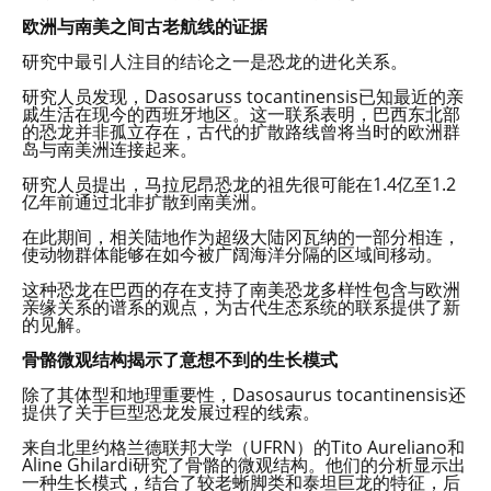
欧洲与南美之间古老航线的证据
研究中最引人注目的结论之一是恐龙的进化关系。
研究人员发现，Dasosaruss tocantinensis已知最近的亲
戚生活在现今的西班牙地区。这一联系表明，巴西东北部
的恐龙并非孤立存在，古代的扩散路线曾将当时的欧洲群
岛与南美洲连接起来。
研究人员提出，马拉尼昂恐龙的祖先很可能在1.4亿至1.2
亿年前通过北非扩散到南美洲。
在此期间，相关陆地作为超级大陆冈瓦纳的一部分相连，
使动物群体能够在如今被广阔海洋分隔的区域间移动。
这种恐龙在巴西的存在支持了南美恐龙多样性包含与欧洲
亲缘关系的谱系的观点，为古代生态系统的联系提供了新
的见解。
骨骼微观结构揭示了意想不到的生长模式
除了其体型和地理重要性，Dasosaurus tocantinensis还
提供了关于巨型恐龙发展过程的线索。
来自北里约格兰德联邦大学（UFRN）的Tito Aureliano和
Aline Ghilardi研究了骨骼的微观结构。他们的分析显示出
一种生长模式，结合了较老蜥脚类和泰坦巨龙的特征，后