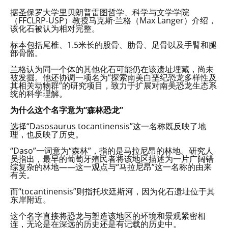
据圣保罗大学里贝朗普雷图哲学、科学与文学学院
（FFCLRP-USP）教授马克斯·兰格（Max Langer）介绍，
该化石被认为相对完整。
标本包括尾椎、1.5米长的股骨、肋骨、足骨以及手臂和腿
部骨骼。
兰格认为同一个体的其他化石可能仍在该遗址埋藏，尚未
被发掘。他还协调一项名为“探索南美白垩纪恐龙多样性及
其相关动物群”的研究项目，致力于扩展对南美恐龙生态系
统的科学理解。
为什么这个名字意为“森林恐龙”
选择“Dasosaurus tocantinensis”这一名称既反映了地
理，也反映了历史。
“Daso”一词意为“森林”，指的是马拉尼昂的林地。研究人
员指出，最早的葡萄牙殖民者将该地区描述为一片广阔错
综复杂的林地——这一观点与“马拉尼昂”这一名称的由来
有关。
而“tocantinensis”则指托坎廷斯河，因为化石遗址位于其
东岸附近。
这个名字直接将恐龙与塑造该地区的环境和景观紧密相
连，无论是在深远的历史还是有记载的历史中。