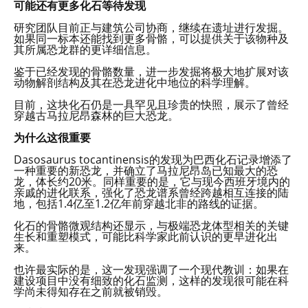
可能还有更多化石等待发现
研究团队目前正与建筑公司协商，继续在遗址进行发掘。
如果同一标本还能找到更多骨骼，可以提供关于该物种及
其所属恐龙群的更详细信息。
鉴于已经发现的骨骼数量，进一步发掘将极大地扩展对该
动物解剖结构及其在恐龙进化中地位的科学理解。
目前，这块化石仍是一具罕见且珍贵的快照，展示了曾经
穿越古马拉尼昂森林的巨大恐龙。
为什么这很重要
Dasosaurus tocantinensis的发现为巴西化石记录增添了
一种重要的新恐龙，并确立了马拉尼昂岛已知最大的恐
龙，体长约20米。同样重要的是，它与现今西班牙境内的
亲戚的进化联系，强化了恐龙谱系曾经跨越相互连接的陆
地，包括1.4亿至1.2亿年前穿越北非的路线的证据。
化石的骨骼微观结构还显示，与极端恐龙体型相关的关键
生长和重塑模式，可能比科学家此前认识的更早进化出
来。
也许最实际的是，这一发现强调了一个现代教训：如果在
建设项目中没有细致的化石监测，这样的发现很可能在科
学尚未得知存在之前就被销毁。