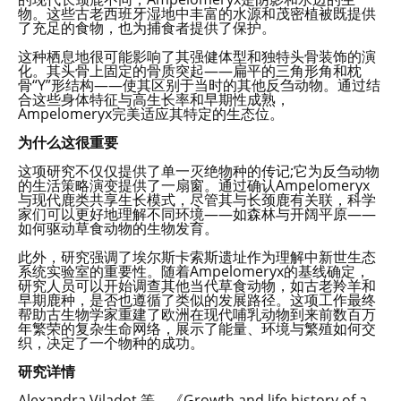
物。这些古老西班牙湿地中丰富的水源和茂密植被既提供
了充足的食物，也为捕食者提供了保护。
这种栖息地很可能影响了其强健体型和独特头骨装饰的演
化。其头骨上固定的骨质突起——扁平的三角形角和枕
骨“Y”形结构——使其区别于当时的其他反刍动物。通过结
合这些身体特征与高生长率和早期性成熟，
Ampelomeryx完美适应其特定的生态位。
为什么这很重要
这项研究不仅仅提供了单一灭绝物种的传记;它为反刍动物
的生活策略演变提供了一扇窗。通过确认Ampelomeryx
与现代鹿类共享生长模式，尽管其与长颈鹿有关联，科学
家们可以更好地理解不同环境——如森林与开阔平原——
如何驱动草食动物的生物发育。
此外，研究强调了埃尔斯卡索斯遗址作为理解中新世生态
系统实验室的重要性。随着Ampelomeryx的基线确定，
研究人员可以开始调查其他当代草食动物，如古老羚羊和
早期鹿种，是否也遵循了类似的发展路径。这项工作最终
帮助古生物学家重建了欧洲在现代哺乳动物到来前数百万
年繁荣的复杂生命网络，展示了能量、环境与繁殖如何交
织，决定了一个物种的成功。
研究详情
Alexandra Viladot 等，《Growth and life history of a