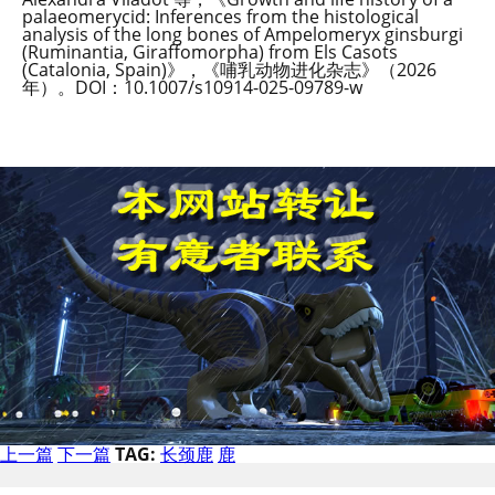
palaeomerycid: Inferences from the histological
analysis of the long bones of Ampelomeryx ginsburgi
(Ruminantia, Giraffomorpha) from Els Casots
(Catalonia, Spain)》，《哺乳动物进化杂志》（2026
年）。DOI：10.1007/s10914-025-09789-w
上一篇
下一篇
TAG:
长颈鹿
鹿