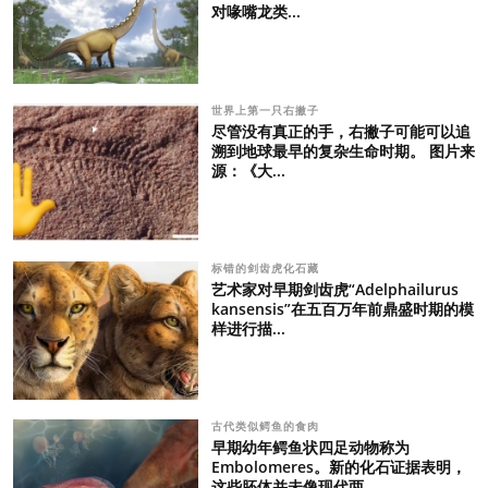
对喙嘴龙类...
世界上第一只右撇子
尽管没有真正的手，右撇子可能可以追
溯到地球最早的复杂生命时期。 图片来
源：《大...
标错的剑齿虎化石藏
艺术家对早期剑齿虎“Adelphailurus
kansensis”在五百万年前鼎盛时期的模
样进行描...
古代类似鳄鱼的食肉
早期幼年鳄鱼状四足动物称为
Embolomeres。新的化石证据表明，
这些胚体并未像现代两...