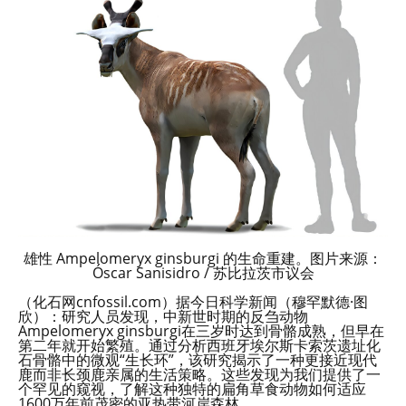
雄性 Ampelomeryx ginsburgi 的生命重建。图片来源：
Óscar Sanisidro / 苏比拉茨市议会
（化石网cnfossil.com）据今日科学新闻（穆罕默德·图
欣）：研究人员发现，中新世时期的反刍动物
Ampelomeryx ginsburgi在三岁时达到骨骼成熟，但早在
第二年就开始繁殖。通过分析西班牙埃尔斯卡索茨遗址化
石骨骼中的微观“生长环”，该研究揭示了一种更接近现代
鹿而非长颈鹿亲属的生活策略。这些发现为我们提供了一
个罕见的窥视，了解这种独特的扁角草食动物如何适应
1600万年前茂密的亚热带河岸森林。