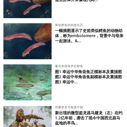
类似鳄鱼的幼崽化石
一幅插图显示了史前类似鳄鱼的动物幼
体，称为embolomere，背景中与母亲
一起游泳。&...
重庆发现侏罗纪肺鱼
图1 幸运中华角齿鱼正模标本及素描图
图2 幸运中华角齿鱼副模标本及素描图
图3 幸运中...
四翼恐龙可能是中国
新出现的微型盗龙昌马建龙（左）在约
1.2亿年前，袭击了现今中国西北昌马
盆地的早鸟...