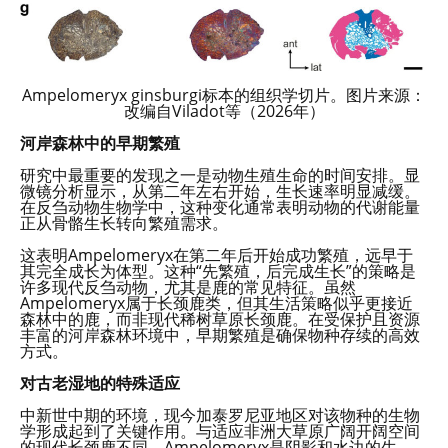
Ampelomeryx ginsburgi标本的组织学切片。图片来源：
改编自Viladot等（2026年）
河岸森林中的早期繁殖
研究中最重要的发现之一是动物生殖生命的时间安排。显
微镜分析显示，从第二年左右开始，生长速率明显减缓。
在反刍动物生物学中，这种变化通常表明动物的代谢能量
正从骨骼生长转向繁殖需求。
这表明Ampelomeryx在第二年后开始成功繁殖，远早于
其完全成长为体型。这种“先繁殖，后完成生长”的策略是
许多现代反刍动物，尤其是鹿的常见特征。虽然
Ampelomeryx属于长颈鹿类，但其生活策略似乎更接近
森林中的鹿，而非现代稀树草原长颈鹿。在受保护且资源
丰富的河岸森林环境中，早期繁殖是确保物种存续的高效
方式。
对古老湿地的特殊适应
中新世中期的环境，现今加泰罗尼亚地区对该物种的生物
学形成起到了关键作用。与适应非洲大草原广阔开阔空间
的现代长颈鹿不同，Ampelomeryx是阴影和水边的生