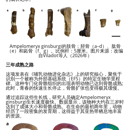
Ampelomeryx ginsburgi的肢骨：胫骨（a–d）、肱骨
（e）和跖骨（f、g）。比例杆：5厘米。图片来源：改编
自Viladot等人（2026年）
三年成熟之路
这项发表在《哺乳动物进化杂志》上的研究核心，聚焦于
识别一个被称为外部基础系统（EFS）的特定生物学里程
碑。这种专门化骨骼组织的出现表明动物已达到骨骼成熟;
此时，青春的快速生长停止，骨骼扩张也变得极其缓慢。
通过追踪这些生长线，研究人员确定Ampelomeryx
ginsburgi生长速度极快。数据显示，该物种大约在三岁时
达到了成体大小和骨骼成熟。在生命的最初两年里，动物
经历了一段密集的发育期，这得益于其亚热带栖息地丰富
的资源。