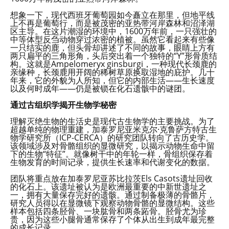
想象一下，现代西班牙葡萄园如今矗立在那里，但地平线
上不再是葡萄行，而是被茂密的亚热带河岸森林和沼泽湖
区主导。在这片潮湿的环境中，1600万年前，一只强壮的
中等体型反刍动物穿过浓密的植被。虽然它看起来有些像
一只结实的鹿，但头骨却讲述了不同的故事，眼睛上方有
两只扁平的三角形角，头后突出着一个独特的“Y”形骨质结
构。这就是Ampelomeryx ginsburgi，一种现代长颈鹿的
亲缘种，长颈鹿用开阔的稀树草原换取湿地的庇护。几十
年来，它的外貌为人所知，但它的内部生活——生长速度
以及何时成年——仍是被锁在化石遗骸中的谜团。
通过古组织学揭开生物学秘密
理解灭绝生物的生活史是现代古生物学的主要挑战。为了
超越单纯的物理重建，加泰罗尼亚米克尔·克鲁萨方特古生
物学研究所（ICP-CERCA）的研究团队转向了古历史学。
该领域涉及对骨骼组织的显微研究，以揭示动物生命中留
下的生物“特征”。就像树干中的年轮一样，骨组织保存着
生物发育的时间记录，提供生长速率和代谢变化的数据。
团队将重点放在加泰罗尼亚苏比拉茨Els Casots遗址回收
的化石上。该遗址被认为是欧洲最重要的中新世遗址之
一，拥有大量保存完好的遗骸。通过制备极薄的骨骼片，
研究人员得以在显微镜下观察动物骨骼的显微结构。这些
样本包括四条胫骨、一块肱骨和两条跖骨。胫骨尤为珍
贵，因为这些小腿骨通常保存了个体从出生到成年最完整
的成长记录。