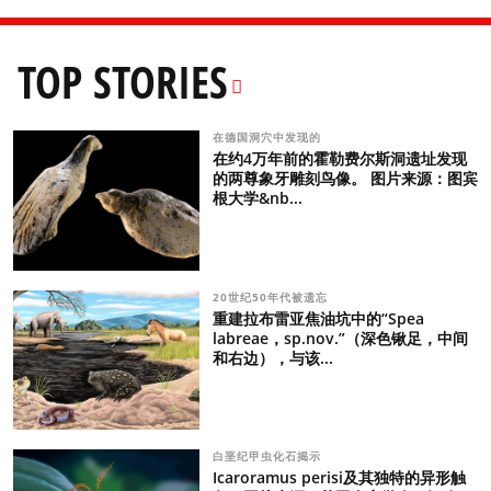
TOP STORIES
在德国洞穴中发现的
在约4万年前的霍勒费尔斯洞遗址发现
的两尊象牙雕刻鸟像。 图片来源：图宾
根大学&nb...
20世纪50年代被遗忘
重建拉布雷亚焦油坑中的“Spea
labreae，sp.nov.”（深色锹足，中间
和右边），与该...
白垩纪甲虫化石揭示
Icaroramus perisi及其独特的异形触