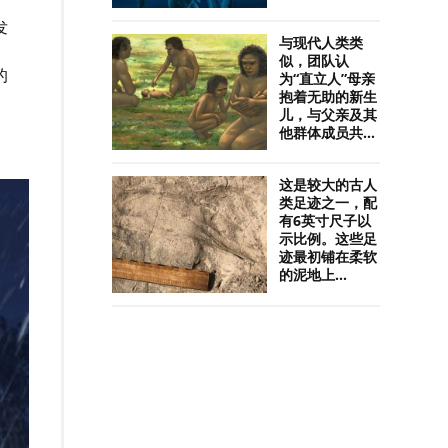
发
与现代人类类
似，团队认
的
为“直立人”母亲
抱着无助的新生
儿，与父亲及其
他群体成员共...
这是较大的古人
类足迹之一，配
有6英寸尺子以
示比例。这些足
迹最初铺在柔软
的泥地上...