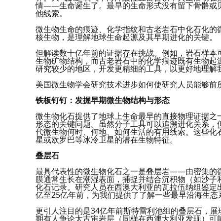
情——生命诞生了。最早的生命形式没有留下骨骼或
他线索。
微生物生命的痕迹、化学指纹和古老岩石中化石化的
核生物，是理解地球生命起源及其早期进化的关键。
但解读数十亿年前的证据存在挑战。例如，岩石样本
生物矿物结构，而古老岩石中的化学痕迹既有生物起
研究较少的地区，开发更精细的工具，以更好地理解
美国微生物学会研究技术进步如何使研究人员能够前
铁板钉钉：发掘早期微生物结构与形态
微生物化石提供了地球上生命最早的直接物理证据之
形态的关键问题。虽然分子工具可以追溯进化关系，
代微生物何时、何地、如何生活的有用线索。这些化
星或欧罗巴等冰冷卫星的潜在生物特征。
叠层石
最具代表性的微生物化石之一是叠层岩——由密集的
膜通常生长在潮湿表面，捕捉并结合沉积物（如沙子
化石记录。研究人员在西澳大利亚的瓦拉伍纳组鉴定出3
亿至25亿年前，为我们提供了了解一些最早沿海生态
更引人注目的是34亿年前斯特雷利池组的叠层石，
期有人争论太古宙岩层（同样在西澳大利亚发现）可