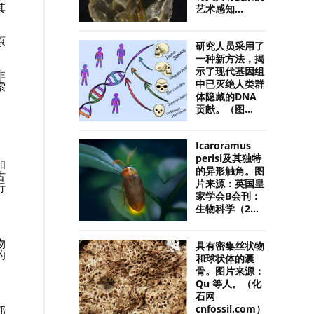
其
艺术感知...
原
研究人员采用了
一种新方法，揭
示了现代基因组
非
中已灭绝人类群
索
体隐藏的DNA
贡献。（图...
Icaroramus
perisi及其独特
和
的异形触角。图
古
片来源：英国皇
行
家学会B会刊：
生物科学（2...
物
具有密集丝状物
的
和球状体的囊
骨。图片来源：
Qu 等人。（化
石网
部
cnfossil.com）