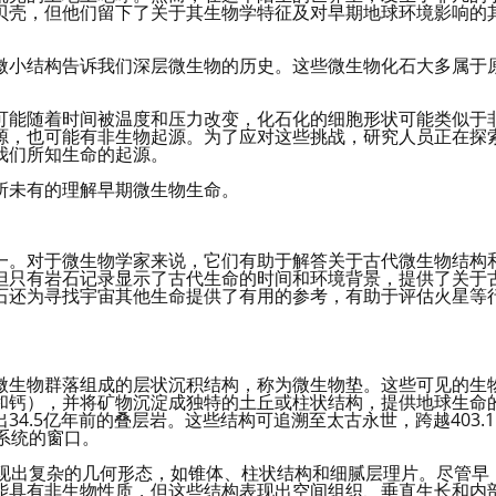
贝壳，但他们留下了关于其生物学特征及对早期地球环境影响的
微小结构告诉我们深层微生物的历史。这些微生物化石大多属于
可能随着时间被温度和压力改变，化石化的细胞形状可能类似于
源，也可能有非生物起源。为了应对这些挑战，研究人员正在探
我们所知生命的起源。
所未有的理解早期微生物生命。
一。对于微生物学家来说，它们有助于解答关于古代微生物结构
但只有岩石记录显示了古代生命的时间和环境背景，提供了关于
石还为寻找宇宙其他生命提供了有用的参考，有助于评估火星等
微生物群落组成的层状沉积结构，称为微生物垫。这些可见的生
和钙），并将矿物沉淀成独特的土丘或柱状结构，提供地球生命
4.5亿年前的叠层岩。这些结构可追溯至太古永世，跨越403.1
系统的窗口。
展现出复杂的几何形态，如锥体、柱状结构和细腻层理片。尽管早
能具有非生物性质，但这些结构表现出空间组织、垂直生长和内