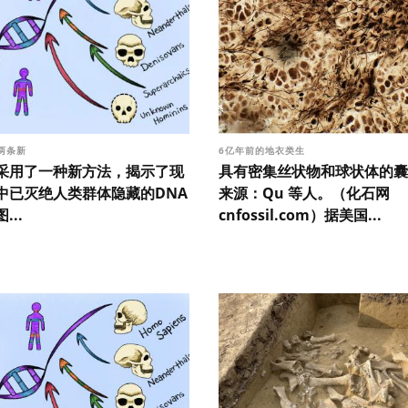
两条新
6亿年前的地衣类生
采用了一种新方法，揭示了现
具有密集丝状物和球状体的囊
中已灭绝人类群体隐藏的DNA
来源：Qu 等人。（化石网
...
cnfossil.com）据美国...