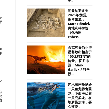
献。...
朗曼纳斯多夫
2025年发掘。
对
图片来源：
帮
Marc Händel/
奥地利科学院
（化石网
cnfoss...
希克苏鲁伯小行
解
星释放出相当于
并
100太吨TNT的
能量。 图片来
源：Mark
Garlick / 科学
照...
径
艺术家画作描绘
一只鱼龙吞食翼
起
龙，下面潜伏着
实
一只克柔龙。在
物
埃罗曼加海，要
么被吃，...