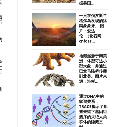
有
据美国...
一只在俄罗斯兰
结
岩
格尔岛发现的猛
犸象象牙。 图
片：爱达
古
伦 （化石网
的
cnfoss...
地懒起源于南美
洲，体型可达小
胞
一
型大象，并通过
可
巴拿马陆桥传播
到北美。图片来
源：洛杉...
或
通过DNA中的
家谱关系，
TRACE揭示了那
，
些未留下基因组
测序的灭绝人类
群体的隐藏贡