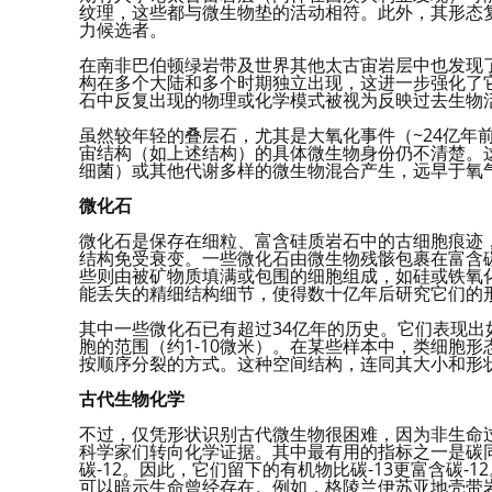
纹理，这些都与微生物垫的活动相符。此外，其形态
力候选者。
在南非巴伯顿绿岩带及世界其他太古宙岩层中也发现
构在多个大陆和多个时期独立出现，这进一步强化了
石中反复出现的物理或化学模式被视为反映过去生物
虽然较年轻的叠层石，尤其是大氧化事件（~24亿年
宙结构（如上述结构）的具体微生物身份仍不清楚。
细菌）或其他代谢多样的微生物混合产生，远早于氧
微化石
微化石是保存在细粒、富含硅质岩石中的古细胞痕迹
结构免受衰变。一些微化石由微生物残骸包裹在富含
些则由被矿物质填满或包围的细胞组成，如硅或铁氧
能丢失的精细结构细节，使得数十亿年后研究它们的
其中一些微化石已有超过34亿年的历史。它们表现
胞的范围（约1-10微米）。在某些样本中，类细胞
按顺序分裂的方式。这种空间结构，连同其大小和形
古代生物化学
不过，仅凭形状识别古代微生物很困难，因为非生命
科学家们转向化学证据。其中最有用的指标之一是碳
碳-12。因此，它们留下的有机物比碳-13更富含碳
可以暗示生命曾经存在。例如，格陵兰伊苏亚地壳带