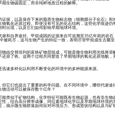
早期生物碳固定，而非纯粹地质过程的解释。
的证据，以及保存下来的脂质生物标志物（细胞膜分子化石）和
生物氧化还原过程。即使没有可见的化石结构，这些化学痕迹仍
何时出现，以及它们如何影响早期地球环境。
代谢和自养途径。甲烷成因的证据来自可追溯至35亿年前的岩石
3中被耗尽，这与生物产生的特征一致，表明尽管甲烷成生古菌至
积物由交替排列的富铁矿物层组成，可能是微生物利用光线将溶
子还原了铁。这两个过程共同塑造了早期地球的氧化还原地貌，
还迅速多样化以利用不断变化的环境中的多种能源来源。
，但它们也提出了重要的科学问题。在不同环境中，哪些代谢途
生物活动可以被保存数十亿年？
可能类似于矿物结构，化学特征可能既有生物起源，也有非生物
定性，结合高分辨率成像、同位素地球化学以及早期地球环境的
征，揭示微生物群落如何应对环境压力、形成垫状结构以及与矿