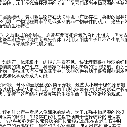
复杂性，加上在浅海环境中的分布，使它们成为生物起源的特别
了层质结构，表明微生物垫在浅海环境中广泛存在。类似的层状
它们源自生物过程而非罕见或孤立的非生物事件的观点，这些在
活动的生物特征。
前）之后形成的叠层石，通常与蓝藻和含氧光合作用相关，但太
这些早期垫子可能由无氧光合体（利用太阳能生长且不产生氧气
气产生改变地球大气层之前。
，如燧石，体积极小，肉眼几乎看不见。快速埋葬保护脆弱的细
碳物质的薄膜中组成，科学家将其解释为降解的细胞物质。而另
化物，保持其形态在固体基质中。这些条件有助于保留那些原本
形态和化学成分成为可能。
出如杆状、球体和丝状丝状的简单形状，这些大小属于现代原核细
形态以簇状或链状形式出现，类似于现代细菌有时以菌落形式生长
状，支持了这些结构代表真实微生物生命而非矿物遗物的观点。
过程有时会产生看起来像细胞的结构。为了加强生物起源的论据
同位素的比例。生物体在代谢过程中倾向于选择较轻的同位素
-12。当这种被称为同位素轻碳的同位素模式出现在古老岩石中时，
岩石中的石墨颗粒，年代约为37亿年前，显示出这种同位素信