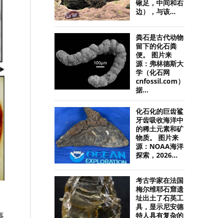
锹足，中间和右
边），与该...
粪石是古代动物
留下的化石粪
便。 图片来
源：弗林德斯大
学（化石网
cnfossil.com）
据...
化石化的巨齿鲨
牙齿吸收海洋中
的稀土元素和矿
物质。 图片来
源：NOAA海洋
探索，2026...
考古学家在法国
梅尔维耶石窟遗
址出土了石英工
具，显示尼安德
事
特人具有复杂的