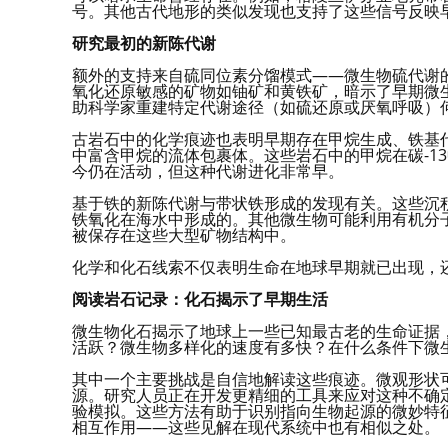
号。其他古代地形的类似发现也支持了这些信号反映
研究最初的新陈代谢
额外的支持来自硫同位素分馏模式——微生物硫代谢
氧化还原敏感的矿物如铀矿和黄铁矿，暗示了早期微
助科学家重建特定代谢途径（如硫还原或厌氧呼吸）
古岩石中的化学痕迹也表明早期存在甲烷生成、铁基
中富含甲烷的流体包裹体。这些岩石中的甲烷在碳-1
今仍在活动，但这种代谢进化非常早。
基于铁的新陈代谢与带状铁形成的发现有关。这些沉
铁氧化在海水中形成的。其他微生物可能利用有机分
被保存在这些大型矿物结构中。
化学和化石线索不仅表明生命在地球早期就已出现，
阅读岩石记录：化石揭示了早期生活
微生物化石揭示了地球上一些已知最古老的生命证据
活跃？微生物多样化的速度有多快？在什么条件下微
其中一个主要挑战是自信地解读这些痕迹。微观形状
源。研究人员正在开发更精细的工具来应对这种不确
验模拟。这些方法有助于识别指向生物起源的微妙特
相互作用——这些见解在现代系统中也有相似之处。