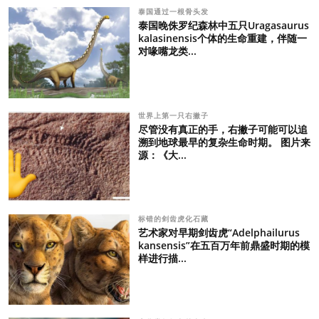
泰国通过一根骨头发
泰国晚侏罗纪森林中五只Uragasaurus
kalasinensis个体的生命重建，伴随一
对喙嘴龙类...
世界上第一只右撇子
尽管没有真正的手，右撇子可能可以追
溯到地球最早的复杂生命时期。 图片来
源：《大...
标错的剑齿虎化石藏
艺术家对早期剑齿虎“Adelphailurus
kansensis”在五百万年前鼎盛时期的模
样进行描...