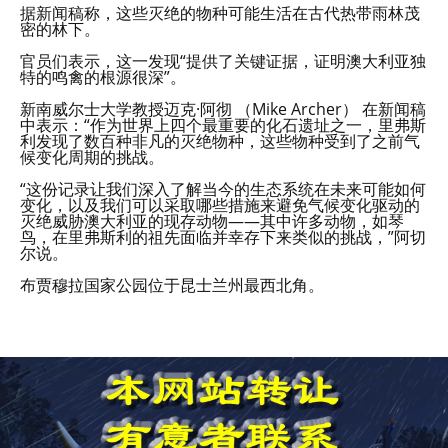
据新闻稿称，这些灭绝的物种可能生活在古代热带雨林茂
密的林下。
官员们表示，这一发现“提供了关键证据，证明澳大利亚独
特的鸣禽的根源很深”。
新南威尔士大学教授迈克·阿彻 （Mike Archer） 在新闻稿
中表示：“作为世界上四个最重要的化石遗址之一，里弗斯
利发现了数百种非凡的灭绝物种，这些物种受到了之前气
候变化周期的挑战。
“这份记录让我们深入了解当今的生态系统在未来可能如何
变化，以及我们可以采取哪些措施来避免气候变化驱动的
灭绝威胁澳大利亚的现存动物——其中许多动物，如琴
鸟，在里弗斯利的祖先面临并幸存下来类似的挑战，”阿切
尔说。
布贾穆拉国家公园位于昆士兰州最西北角。