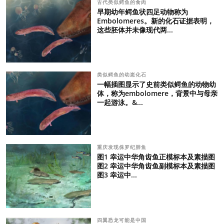
古代类似鳄鱼的食肉
早期幼年鳄鱼状四足动物称为
Embolomeres。新的化石证据表明，
这些胚体并未像现代两...
类似鳄鱼的幼崽化石
一幅插图显示了史前类似鳄鱼的动物幼
体，称为embolomere，背景中与母亲
一起游泳。&...
重庆发现侏罗纪肺鱼
图1 幸运中华角齿鱼正模标本及素描图
图2 幸运中华角齿鱼副模标本及素描图
图3 幸运中...
四翼恐龙可能是中国