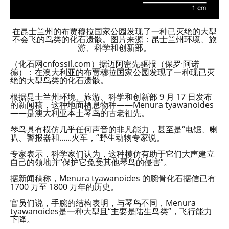
在昆士兰州的布贾穆拉国家公园发现了一种已灭绝的大型
不会飞的鸟类的化石遗骸。图片来源：昆士兰州环境、旅
游、科学和创新部。
（化石网cnfossil.com）据迈阿密先驱报（保罗·阿诺
德）：在澳大利亚的布贾穆拉国家公园发现了一种现已灭
绝的大型鸟类的化石遗骸。
根据昆士兰州环境、旅游、科学和创新部 9 月 17 日发布
的新闻稿，这种地面栖息物种——Menura tyawanoides
——是澳大利亚本土琴鸟的古老祖先。
琴鸟具有模仿几乎任何声音的非凡能力，甚至是“电锯、喇
叭、警报器和......火车，“野生动物专家说。
专家表示，科学家们认为，这种模仿有助于它们大声建立
自己的领地并“保护它免受其他琴鸟的侵害”。
据新闻稿称，Menura tyawanoides 的腕骨化石据信已有
1700 万至 1800 万年的历史。
官员们说，手腕的结构表明，与琴鸟不同，Menura
tyawanoides是一种大型且“主要是陆生鸟类”，飞行能力
下降。