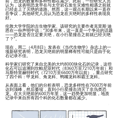
前，恐龙的数量和多样性都在减少。此前，一些研究人员
认为，这表明恐龙早在与太空岩石发生灾难性相遇之前就
已经走上了灭绝的道路。然而，这一观点长期以来一直存
在争议，其他研究人员认为恐龙在灭绝时的多样性表现良
好。
伦敦大学学院的古生物学家、该研究的主要作者克里斯·迪
恩在一份声明中说：“30多年来，这一直是一个争论的话题
——恐龙是否注定要灭绝，在小行星撞击之前就已经灭绝
了？”。
现在，周二（4月8日）发表在《当代生物学》杂志上的一
项新研究表明，恐龙灭绝前的明显稀有性可能只是由于化
石记录不佳。
科学家们研究了来自北美的大约8000块化石的记录，这些
化石可以追溯到坎帕尼亚时代（8360万至7210万年前）和
马斯特里赫特时代（7210万至6600万年以前），重点研究
了四个科：甲龙科、角龙科、鸭嘴龙科和霸王龙科。
从表面上看，他们的分析表明，恐龙多样性在7600万年前
达到顶峰，然后萎缩，直到小行星撞击消灭了非鸟类恐
龙。在大灭绝前的600万年里，这一趋势更加明显，地质
记录中来自所有四个科的化石数量都在减少。