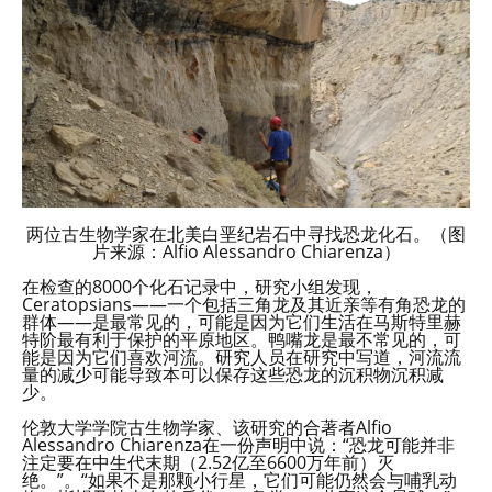
两位古生物学家在北美白垩纪岩石中寻找恐龙化石。（图
片来源：Alfio Alessandro Chiarenza）
在检查的8000个化石记录中，研究小组发现，
Ceratopsians——一个包括三角龙及其近亲等有角恐龙的
群体——是最常见的，可能是因为它们生活在马斯特里赫
特阶最有利于保护的平原地区。鸭嘴龙是最不常见的，可
能是因为它们喜欢河流。研究人员在研究中写道，河流流
量的减少可能导致本可以保存这些恐龙的沉积物沉积减
少。
伦敦大学学院古生物学家、该研究的合著者Alfio
Alessandro Chiarenza在一份声明中说：“恐龙可能并非
注定要在中生代末期（2.52亿至6600万年前）灭
绝。”。“如果不是那颗小行星，它们可能仍然会与哺乳动