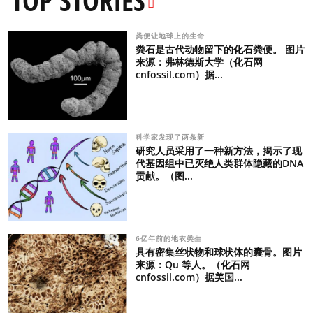
TOP STORIES
粪便让地球上的生命
粪石是古代动物留下的化石粪便。 图片
来源：弗林德斯大学（化石网
cnfossil.com）据...
科学家发现了两条新
研究人员采用了一种新方法，揭示了现
代基因组中已灭绝人类群体隐藏的DNA
贡献。（图...
6亿年前的地衣类生
具有密集丝状物和球状体的囊骨。图片
来源：Qu 等人。（化石网
cnfossil.com）据美国...