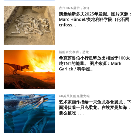
古代DNA显示，冰河
朗曼纳斯多夫2025年发掘。图片来源：
Marc Händel/奥地利科学院（化石网
cnfoss...
新的研究表明，恐龙
希克苏鲁伯小行星释放出相当于100太
吨TNT的能量。 图片来源：Mark
Garlick / 科学照...
40英尺长的克柔龙吃
艺术家画作描绘一只鱼龙吞食翼龙，下
面潜伏着一只克柔龙。在埃罗曼加海，
要么被吃，...