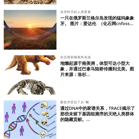
冰河时代的人类更喜
一只在俄罗斯兰格尔岛发现的猛犸象象
牙。 图片：爱达伦 （化石网cnfoss...
在北美和南美尚未连
地懒起源于南美洲，体型可达小型大
象，并通过巴拿马陆桥传播到北美。图
片来源：洛杉...
新技术定位了从“幽
通过DNA中的家谱关系，TRACE揭示了
那些未留下基因组测序的灭绝人类群体
的隐藏贡献。...