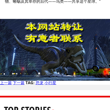
物、蜥蜴及其幸存的后代——鸟类——共享这个星球。”
上一篇
下一篇
TAG:
恐龙
小行星