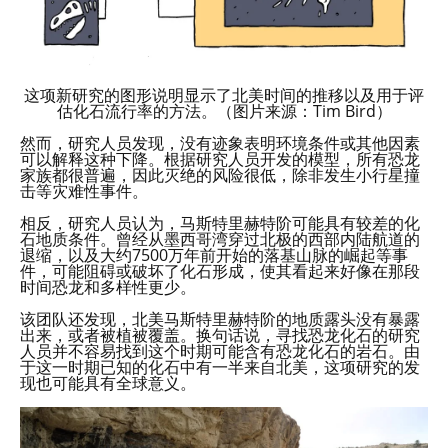
这项新研究的图形说明显示了北美时间的推移以及用于评
估化石流行率的方法。（图片来源：Tim Bird）
然而，研究人员发现，没有迹象表明环境条件或其他因素
可以解释这种下降。根据研究人员开发的模型，所有恐龙
家族都很普遍，因此灭绝的风险很低，除非发生小行星撞
击等灾难性事件。
相反，研究人员认为，马斯特里赫特阶可能具有较差的化
石地质条件。曾经从墨西哥湾穿过北极的西部内陆航道的
退缩，以及大约7500万年前开始的落基山脉的崛起等事
件，可能阻碍或破坏了化石形成，使其看起来好像在那段
时间恐龙和多样性更少。
该团队还发现，北美马斯特里赫特阶的地质露头没有暴露
出来，或者被植被覆盖。换句话说，寻找恐龙化石的研究
人员并不容易找到这个时期可能含有恐龙化石的岩石。由
于这一时期已知的化石中有一半来自北美，这项研究的发
现也可能具有全球意义。