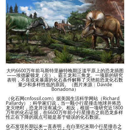
大约6600万年前马斯特里赫特晚期泛滥平原上的恐龙插图
——埃德蒙顿龙（左）、霸王龙和三角龙。一项新的研究
表明，不良或未暴露的化石条件解释了灭绝前恐龙化石数
量少和多样性低的原因。（图片来源：Davide
Bonadona）
（化石网cnfossil.com）据美国生活科学网站（Richard
Pallardy）：科学家们说，当一颗小行星撞击地球并将恐
龙灭绝时，恐龙并没有减少。相反，根据一项研究近1800
万年的化石证据，在6600万年前小行星撞击之前恐龙多样
性正在下降的观点可能是基于错误的化石数据。
化石发现长期以来一直表明，在白垩纪末期小行星撞击之