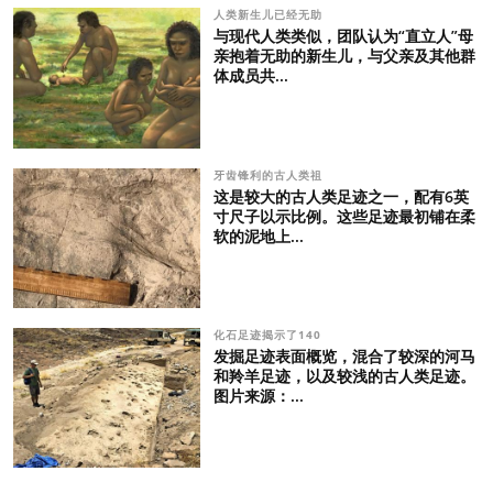
人类新生儿已经无助
与现代人类类似，团队认为“直立人”母
亲抱着无助的新生儿，与父亲及其他群
体成员共...
牙齿锋利的古人类祖
这是较大的古人类足迹之一，配有6英
寸尺子以示比例。这些足迹最初铺在柔
软的泥地上...
化石足迹揭示了140
发掘足迹表面概览，混合了较深的河马
和羚羊足迹，以及较浅的古人类足迹。
图片来源：...