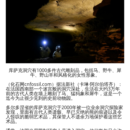
库萨克洞穴有1000多件古代雕刻品，包括马、野牛、犀
牛、野山羊和风格化的女性形象。
（化石网cnfossil.com）据法新社（卡琳·阿尔伯塔齐）：
在法国西南部一个迷宫般的洞穴深处，生活在大约3万年
前的古代人类在墙上雕刻了马、猛犸象和犀牛，这是一个
迄今为止很少见到的史前动物园。
多尔多涅省的库萨克洞穴于2000年被一位业余洞穴探险家
发现，里面有古代人类遗骸、早已灭绝的熊的痕迹以及令
人惊叹的脆弱艺术品，其保管人不遗余力地保护着这些艺
术品。