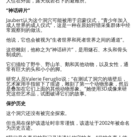
人住在外面，露天或岩石下的避难所。”
“神话碎片”
Jaubert认为这个洞穴可能被用于启蒙仪式，“青少年加入
成人世界的成人仪式”，这是一种在原始狩猎采集群体中经
常观察到的做法。
他说，它也会被视为“生者世界和死者世界之间的通道”。
这些雕刻，他称之为“神话碎片”，是用燧石、木头和骨头
制成的。
它们描绘了野牛、野山羊、鹅和其他动物，以及女性，通
常有巨大的头和小小的脚。
研究人员Valerie Feruglio说：“在测试了洞穴的墙壁后，
艺术家用手指留下了痕迹，雕刻了第一个动物形象，然后
是叠加在它们上面的其他动物形象。”她使用3D成像来研
究这些艺术品，试图破译它们的故事。
保护历史
这个洞穴还没有被完全探索。
但当局在保护该遗址时非常谨慎，该遗址于2002年被命名
为历史古迹。