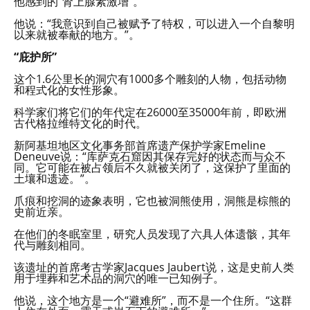
他感到的“肾上腺素激增”。
他说：“我意识到自己被赋予了特权，可以进入一个自黎明
以来就被奉献的地方。”。
“庇护所”
这个1.6公里长的洞穴有1000多个雕刻的人物，包括动物
和程式化的女性形象。
科学家们将它们的年代定在26000至35000年前，即欧洲
古代格拉维特文化的时代。
新阿基坦地区文化事务部首席遗产保护学家Emeline
Deneuve说：“库萨克石窟因其保存完好的状态而与众不
同。它可能在被占领后不久就被关闭了，这保护了里面的
土壤和遗迹。”。
爪痕和挖洞的迹象表明，它也被洞熊使用，洞熊是棕熊的
史前近亲。
在他们的冬眠室里，研究人员发现了六具人体遗骸，其年
代与雕刻相同。
该遗址的首席考古学家Jacques Jaubert说，这是史前人类
用于埋葬和艺术品的洞穴的唯一已知例子。
他说，这个地方是一个“避难所”，而不是一个住所。“这群