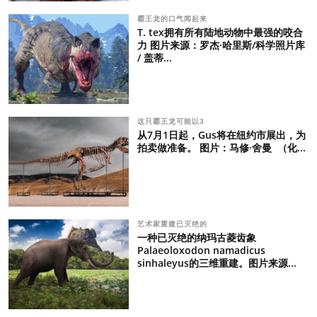
霸王龙的口气闻起来
T. tex拥有所有陆地动物中最强的咬合
力 图片来源：罗杰·哈里斯/科学照片库
/ 盖蒂...
这只霸王龙可能以3
从7月1日起，Gus将在纽约市展出，为
拍卖做准备。 图片：马修·舍曼 （化...
艺术家重建已灭绝的
一种已灭绝的纳玛古菱齿象
Palaeoloxodon namadicus
sinhaleyus的三维重建。图片来源...