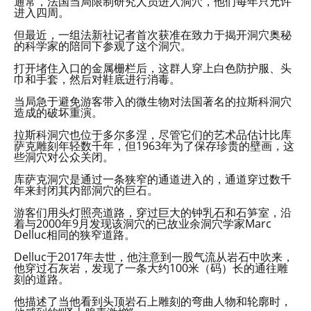
通常，法国当局限制研究人员进入洞穴，他们每年只允许
进入四周。
但最近，一组法新社记者首次获准在致力于揭开洞穴奥秘
的科学家的陪同下参观了这个洞穴。
打开堵住入口的金属栅栏后，这群人穿上白色防护服、头
巾和手套，然后对鞋底进行消毒。
当局急于避免游客带入的微生物对法国著名的拉斯科洞穴
造成的破坏重演。
拉斯科洞穴也位于多尔多涅，尽管它们的艺术品估计比库
萨克雕刻年轻数千年，但1963年为了保存珍贵的壁画，这
些洞穴对公众关闭。
库萨克洞穴是通过一条狭窄的通道进入的，通道穿过数千
年来封闭其内部洞穴的巨石。
游客们用头灯照亮道路，穿过巨大的钟乳石和石笋室，沿
着与2000年9月发现该洞穴的已故业余洞穴学家Marc
Delluc相同的狭窄道路。
Delluc于2017年去世，他注意到一股气流从岩石中吹来，
他穿过石灰岩，发现了一条大约100米（码）长的通往雕
刻的道路。
他描述了当他看到头顶岩石上雕刻的弯曲人物和轮廓时，