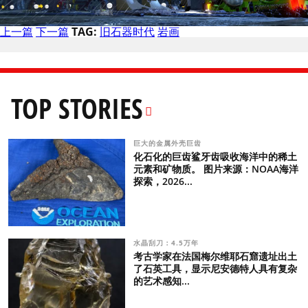
上一篇
下一篇
TAG:
旧石器时代
岩画
TOP STORIES
巨大的金属外壳巨齿
化石化的巨齿鲨牙齿吸收海洋中的稀土
元素和矿物质。 图片来源：NOAA海洋
探索，2026...
水晶刮刀：4.5万年
考古学家在法国梅尔维耶石窟遗址出土
了石英工具，显示尼安德特人具有复杂
的艺术感知...