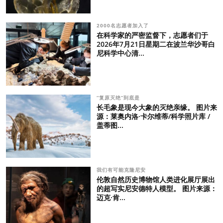
2000名志愿者加入了
在科学家的严密监督下，志愿者们于
2026年7月21日星期二在波兰华沙哥白
尼科学中心清...
“复原灭绝”到底是
长毛象是现今大象的灭绝亲缘。 图片来
源：莱奥内洛·卡尔维蒂/科学照片库 /
盖蒂图...
我们有可能克隆尼安
伦敦自然历史博物馆人类进化展厅展出
的超写实尼安德特人模型。 图片来源：
迈克·肯...