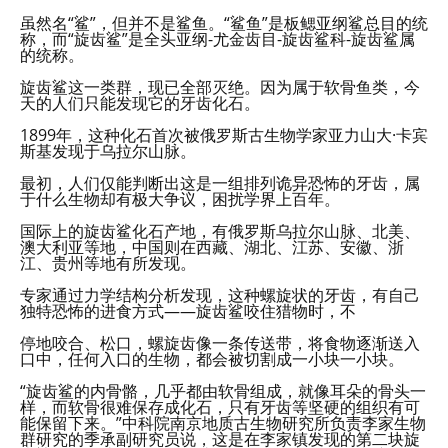
虽然名“鲨”，但并不是鲨鱼。“鲨鱼”是板鳃亚纲鲨总目的统
称，而“旋齿鲨”是全头亚纲-尤金齿目-旋齿鲨科-旋齿鲨属
的统称。
旋齿鲨这一类群，现已全部灭绝。因为属于软骨鱼类，今
天的人们只能发现它的牙齿化石。
1899年，这种化石首次被俄罗斯古生物学家亚力山大·卡宾
斯基发现于乌拉尔山脉。
最初，人们仅能判断出这是一组排列诡异恐怖的牙齿，属
于什么生物却有极大争议，困扰学界上百年。
国际上的旋齿鲨化石产地，有俄罗斯乌拉尔山脉、北美、
澳大利亚等地，中国则在西藏、湖北、江苏、安徽、浙
江、贵州等地有所发现。
专家通过力学结构分析发现，这种螺旋状的牙齿，有自己
独特恐怖的进食方式——旋齿鲨咬住猎物时，不
停地咬合、松口，螺旋齿像一条传送带，将食物逐渐送入
口中，任何入口的生物，都会被切割成一小块一小块。
“旋齿鲨的内骨骼，几乎都由软骨组成，就像耳朵的骨头一
样，而软骨很难保存成化石，只有牙齿等坚硬的组织有可
能保留下来。”中科院南京地质古生物研究所负责李家生物
群研究的季承副研究员说，这是在李家镇发现的第二块旋