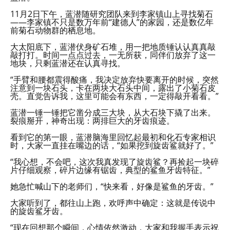
11月2日下午，蓝潜随研究团队来到李家镇山上寻找菊石
——李家镇不只是数万年前“建德人”的家园，还是数亿年
前菊石动物群的栖息地。
大太阳底下，蓝潜伏身矿石堆，用一把地质锤认认真真敲
敲打打。时间一点点过去，一无所获，同伴们放弃了这一
地块，只剩蓝潜还在认真寻找。
“手臂和腰都震得酸痛，我决定放弃快要离开的时候，突然
注意到一块石头，卡在两块大石头中间，露出了小菊石皮
壳。直觉告诉我，这里可能会有东西，一定得敲开看看。”
蓝潜一锤一锤把它凿分成三大块，从大石块下撬了出来。
裂痕掰开，神奇出现：两排巨大的牙齿痕迹。
看到它的第一眼，蓝潜脑海里回忆起最初和化石专家相识
时，大家一直挂在嘴边的话，“如果挖到旋齿鲨就好了。”
“我心想，不会吧，这次我真发现了旋齿鲨？再捡起一块碎
片仔细观察，碎片边缘有锯齿，典型的鲨鱼牙齿特征。”
她急忙喊山下的老师们，“快来看，好像是鲨鱼的牙齿。”
大家听到了，都往山上跑，欢呼声中确定：这就是传说中
的旋齿鲨牙齿。
“现在回想那个瞬间，心情依然激动，大家和我握手表示祝