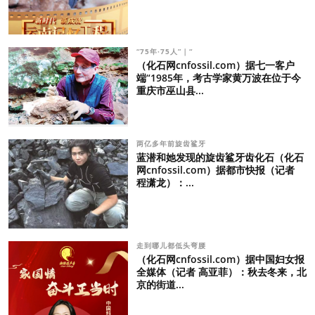
“75年·75人”｜“
（化石网cnfossil.com）据七一客户
端“1985年，考古学家黄万波在位于今
重庆市巫山县...
两亿多年前旋齿鲨牙
蓝潜和她发现的旋齿鲨牙齿化石（化石
网cnfossil.com）据都市快报（记者
程潇龙）：...
走到哪儿都低头弯腰
（化石网cnfossil.com）据中国妇女报
全媒体（记者 高亚菲）：秋去冬来，北
京的街道...