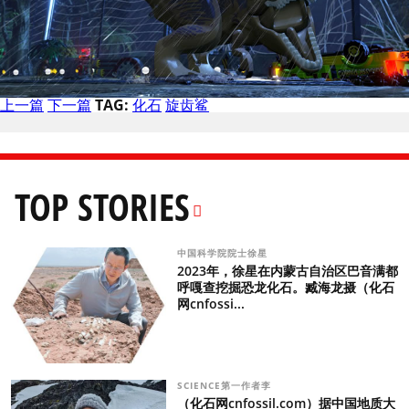
上一篇
下一篇
TAG:
化石
旋齿鲨
TOP STORIES
中国科学院院士徐星
2023年，徐星在内蒙古自治区巴音满都
呼嘎查挖掘恐龙化石。臧海龙摄（化石
网cnfossi...
SCIENCE第一作者李
（化石网cnfossil.com）据中国地质大