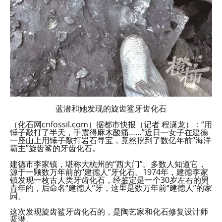
蓝潜和她发现的旋齿鲨牙齿化石
（化石网cnfossil.com）据都市快报（记者 程潇龙）：“用
锤子敲打了半天，手震得麻木酸痛……”近日一女子在建德
一座山上用锤子敲打岩石寻宝，竟然挖到了数亿年前“海洋
霸主”旋齿鲨的牙齿化石。
建德市李家镇，堪称大杭州的“西大门”。多数人知道它，
源于一颗数万年前的“建德人”牙化石。1974年，建德李家
镇发现一枚古人类牙齿化石，经鉴定是一个30岁左右的男
青年的，后命名“建德人”牙，这里是数万年前“建德人”的家
园。
这次发现旋齿鲨牙齿化石的，是陶艺家和化石修复设计师
蓝潜。