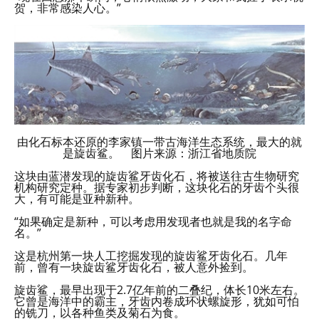
贺，非常感染人心。”
由化石标本还原的李家镇一带古海洋生态系统，最大的就
是旋齿鲨。 图片来源：浙江省地质院
这块由蓝潜发现的旋齿鲨牙齿化石，将被送往古生物研究
机构研究定种。据专家初步判断，这块化石的牙齿个头很
大，有可能是亚种新种。
“如果确定是新种，可以考虑用发现者也就是我的名字命
名。”
这是杭州第一块人工挖掘发现的旋齿鲨牙齿化石。几年
前，曾有一块旋齿鲨牙齿化石，被人意外捡到。
旋齿鲨，最早出现于2.7亿年前的二叠纪，体长10米左右。
它曾是海洋中的霸主，牙齿内卷成环状螺旋形，犹如可怕
的铣刀，以各种鱼类及菊石为食。