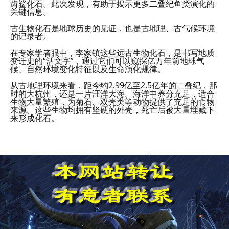
齿鲨化石。此次发现，有助于揭示更多二叠纪鱼类演化的
关键信息。
古生物化石是地球历史的见证，也是古地理、古气候环境
的记录者。
在专家学者眼中，李家镇这些远古生物化石，是书写地质
变迁史的“活文字”，通过它们可以窥探亿万年前地球气
候、自然环境变化特征以及生命演化规律。
从古地理环境来看，距今约2.99亿至2.5亿年的二叠纪，那
时的大杭州，还是一片汪洋大海。海洋中养分充足，适合
生物大量繁殖，为菊石、双壳类等动物提供了充足的食物
来源。这些生物均拥有坚硬的外壳，死亡后被大量埋藏下
来形成化石。